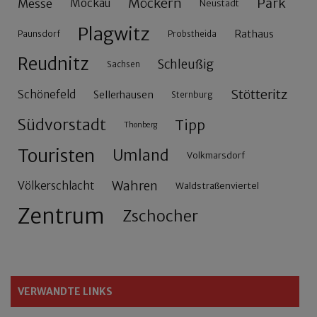
Möckern
Park
Messe
Mockau
Neustadt
Plagwitz
Rathaus
Paunsdorf
Probstheida
Reudnitz
Schleußig
Sachsen
Stötteritz
Schönefeld
Sellerhausen
Sternburg
Südvorstadt
Tipp
Thonberg
Touristen
Umland
Volkmarsdorf
Wahren
Völkerschlacht
Waldstraßenviertel
Zentrum
Zschocher
VERWANDTE LINKS