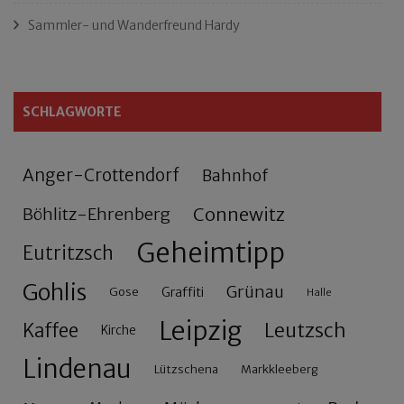
Sammler- und Wanderfreund Hardy
SCHLAGWORTE
Anger-Crottendorf
Bahnhof
Connewitz
Böhlitz-Ehrenberg
Geheimtipp
Eutritzsch
Gohlis
Grünau
Gose
Graffiti
Halle
Leipzig
Leutzsch
Kaffee
Kirche
Lindenau
Lützschena
Markkleeberg