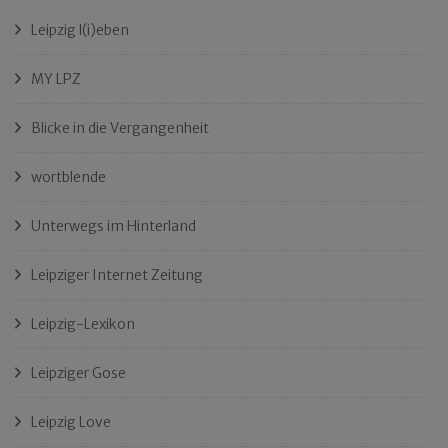
Leipzig l(i)eben
MY LPZ
Blicke in die Vergangenheit
wortblende
Unterwegs im Hinterland
Leipziger Internet Zeitung
Leipzig-Lexikon
Leipziger Gose
Leipzig Love