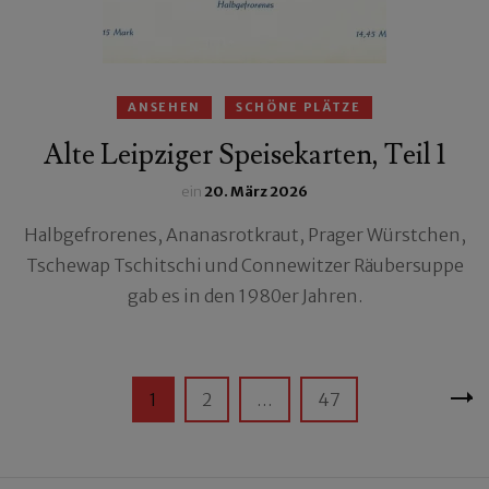
ANSEHEN
SCHÖNE PLÄTZE
Alte Leipziger Speisekarten, Teil 1
ein
20. März 2026
Halbgefrorenes, Ananasrotkraut, Prager Würstchen,
Tschewap Tschitschi und Connewitzer Räubersuppe
gab es in den 1980er Jahren.
Seitennummerierung
Seite
Seite
Seite
1
2
…
47
der
Beiträge