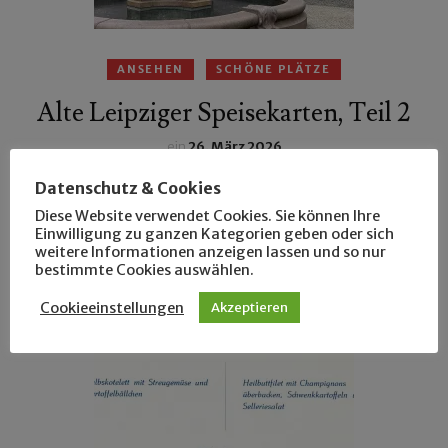
ANSEHEN
SCHÖNE PLÄTZE
Alte Leipziger Speisekarten, Teil 2
ein
26. März 2026
Was hat Kaiser Napoleon in Colditz zu Abend gegessen
Datenschutz & Cookies
und was haben die wandernden Müller in Zill’s Tunnel
Diese Website verwendet Cookies. Sie können Ihre
Einwilligung zu ganzen Kategorien geben oder sich
gesungen?
weitere Informationen anzeigen lassen und so nur
bestimmte Cookies auswählen.
Cookieeinstellungen
Akzeptieren