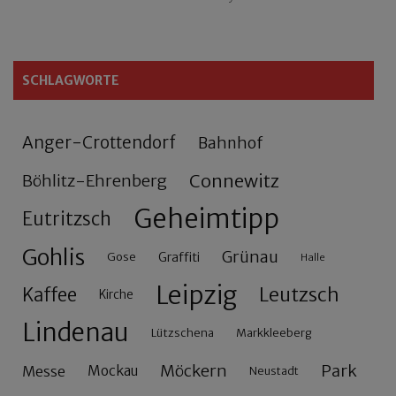
SCHLAGWORTE
Anger-Crottendorf
Bahnhof
Connewitz
Böhlitz-Ehrenberg
Geheimtipp
Eutritzsch
Gohlis
Grünau
Gose
Graffiti
Halle
Leipzig
Leutzsch
Kaffee
Kirche
Lindenau
Lützschena
Markkleeberg
Möckern
Park
Messe
Mockau
Neustadt