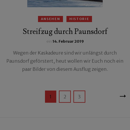
ANSEHEN
HISTORIE
Streifzug durch Paunsdorf
ein
14. Februar 2019
Wegen der Kaskadeure sind wir unlängst durch
Paunsdorf geförstert, heut wollen wir Euch noch ein
paar Bilder von diesem Ausflug zeigen.
Seitennummerierung
Seite
Seite
Seite
1
2
3
der
Beiträge