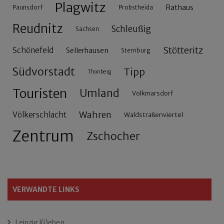
Plagwitz
Rathaus
Paunsdorf
Probstheida
Reudnitz
Schleußig
Sachsen
Stötteritz
Schönefeld
Sellerhausen
Sternburg
Südvorstadt
Tipp
Thonberg
Touristen
Umland
Volkmarsdorf
Wahren
Völkerschlacht
Waldstraßenviertel
Zentrum
Zschocher
VERWANDTE LINKS
Leipzig l(i)eben