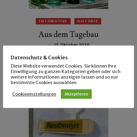
FOTOMOTIVE
HISTORIE
Aus dem Tagebau
ein
15. Oktober 2020
Im Tagebau Zwenkau-Eythra hatte Günter einst
Datenschutz & Cookies
historische Bierflaschen gefunden, u.a. eine aus
Diese Website verwendet Cookies. Sie können Ihre
Einwilligung zu ganzen Kategorien geben oder sich
Zöbigker.
weitere Informationen anzeigen lassen und so nur
bestimmte Cookies auswählen.
Cookieeinstellungen
Akzeptieren