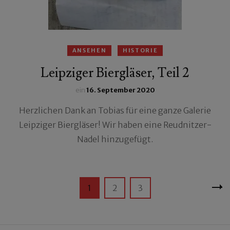
ANSEHEN
HISTORIE
Leipziger Biergläser, Teil 2
ein
16. September 2020
Herzlichen Dank an Tobias für eine ganze Galerie
Leipziger Biergläser! Wir haben eine Reudnitzer-
Nadel hinzugefügt.
Seitennummerierung
Seite
Seite
Seite
1
2
3
der
Beiträge