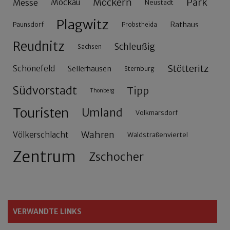
Möckern
Park
Messe
Mockau
Neustadt
Plagwitz
Rathaus
Paunsdorf
Probstheida
Reudnitz
Schleußig
Sachsen
Stötteritz
Schönefeld
Sellerhausen
Sternburg
Südvorstadt
Tipp
Thonberg
Touristen
Umland
Volkmarsdorf
Wahren
Völkerschlacht
Waldstraßenviertel
Zentrum
Zschocher
VERWANDTE LINKS