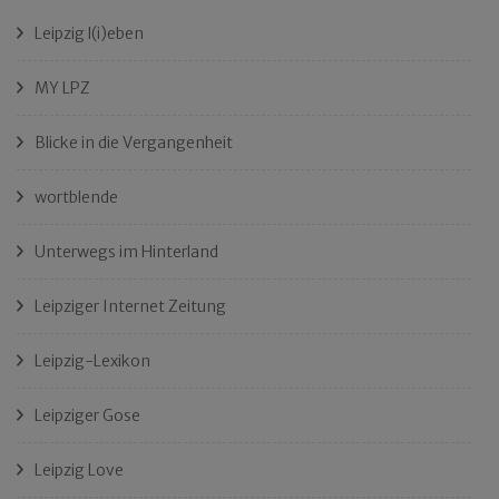
Leipzig l(i)eben
MY LPZ
Blicke in die Vergangenheit
wortblende
Unterwegs im Hinterland
Leipziger Internet Zeitung
Leipzig-Lexikon
Leipziger Gose
Leipzig Love