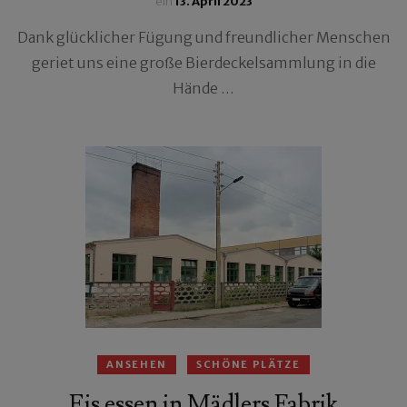
ein
13. April 2023
Dank glücklicher Fügung und freundlicher Menschen
geriet uns eine große Bierdeckelsammlung in die
Hände …
ANSEHEN
SCHÖNE PLÄTZE
Eis essen in Mädlers Fabrik