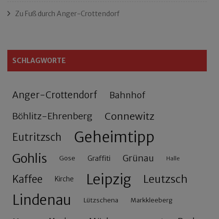
Zu Fuß durch Anger-Crottendorf
SCHLAGWORTE
Anger-Crottendorf
Bahnhof
Connewitz
Böhlitz-Ehrenberg
Geheimtipp
Eutritzsch
Gohlis
Grünau
Gose
Graffiti
Halle
Leipzig
Leutzsch
Kaffee
Kirche
Lindenau
Lützschena
Markkleeberg