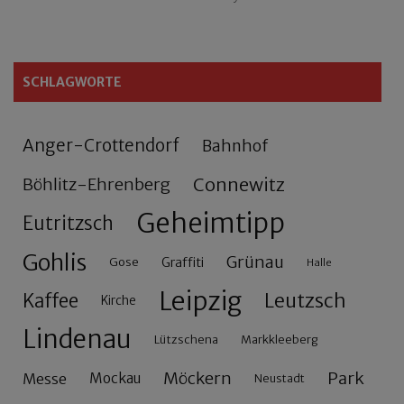
SCHLAGWORTE
Anger-Crottendorf
Bahnhof
Connewitz
Böhlitz-Ehrenberg
Geheimtipp
Eutritzsch
Gohlis
Grünau
Gose
Graffiti
Halle
Leipzig
Leutzsch
Kaffee
Kirche
Lindenau
Lützschena
Markkleeberg
Möckern
Park
Messe
Mockau
Neustadt