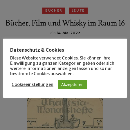
BÜCHER
LEUTE
Bücher, Film und Whisky im Raum 16
ein
14. Mai 2022
Ein Literarischer Salon in einer zum Kunstraum
Datenschutz & Cookies
umfunktionierten Kegelbahn – da muss man einfach
Diese Website verwendet Cookies. Sie können Ihre
neugierig sein!
Einwilligung zu ganzen Kategorien geben oder sich
weitere Informationen anzeigen lassen und so nur
bestimmte Cookies auswählen.
Cookieeinstellungen
Akzeptieren