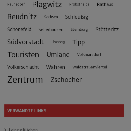
Plagwitz
Rathaus
Paunsdorf
Probstheida
Reudnitz
Schleußig
Sachsen
Stötteritz
Schönefeld
Sellerhausen
Sternburg
Südvorstadt
Tipp
Thonberg
Touristen
Umland
Volkmarsdorf
Wahren
Völkerschlacht
Waldstraßenviertel
Zentrum
Zschocher
VERWANDTE LINKS
Leipzig l(i)eben