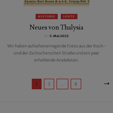
HISTORIE
LEUTE
Neues von Thalysia
ein
5. Mai 2022
Wir haben aufsehenerregende Fotos aus der Koch-
und der Zschocherschen Straße und ein paar
erhellende Anekdoten.
Seitennummerierung
Seite
Seite
Seite
1
2
…
8
der
Beiträge