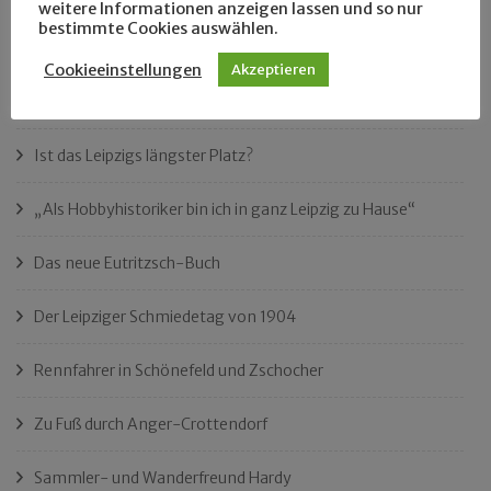
weitere Informationen anzeigen lassen und so nur
bestimmte Cookies auswählen.
Klassefahrer Edgar Krannich
Cookieeinstellungen
Akzeptieren
Der Name Tonelli
Ist das Leipzigs längster Platz?
„Als Hobbyhistoriker bin ich in ganz Leipzig zu Hause“
Das neue Eutritzsch-Buch
Der Leipziger Schmiedetag von 1904
Rennfahrer in Schönefeld und Zschocher
Zu Fuß durch Anger-Crottendorf
Sammler- und Wanderfreund Hardy