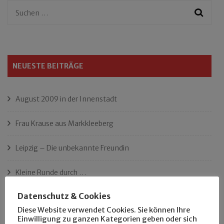
Suchen
nach:
NEUESTE BEITRÄGE
August 2009 in der Innenstadt
Frau Krause aus Markkleeberg
Leipzig – Die unbekannte Freundin
Kleine Runde durch …
Datenschutz & Cookies
Susi warte Lämmi
Diese Website verwendet Cookies. Sie können Ihre
Einwilligung zu ganzen Kategorien geben oder sich
Langzeitbeobachtung Lützner Straße