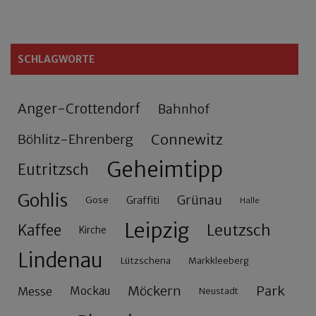
SCHLAGWORTE
Anger-Crottendorf
Bahnhof
Connewitz
Böhlitz-Ehrenberg
Geheimtipp
Eutritzsch
Gohlis
Grünau
Gose
Graffiti
Halle
Leipzig
Leutzsch
Kaffee
Kirche
Lindenau
Lützschena
Markkleeberg
Möckern
Park
Messe
Mockau
Neustadt