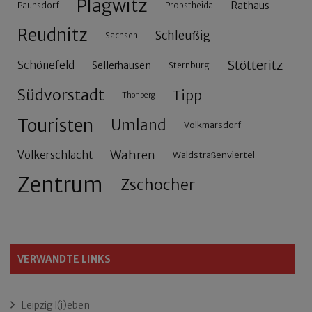
Plagwitz
Rathaus
Paunsdorf
Probstheida
Reudnitz
Schleußig
Sachsen
Stötteritz
Schönefeld
Sellerhausen
Sternburg
Südvorstadt
Tipp
Thonberg
Touristen
Umland
Volkmarsdorf
Wahren
Völkerschlacht
Waldstraßenviertel
Zentrum
Zschocher
VERWANDTE LINKS
Leipzig l(i)eben