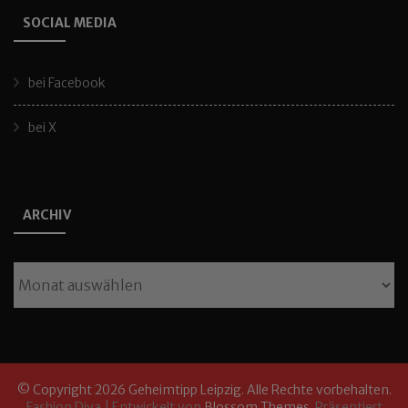
SOCIAL MEDIA
bei Facebook
bei X
ARCHIV
Archiv
© Copyright 2026
Geheimtipp Leipzig
. Alle Rechte vorbehalten.
Fashion Diva | Entwickelt von
Blossom Themes
. Präsentiert