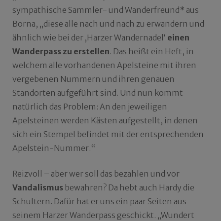
sympathische Sammler- und Wanderfreund* aus
Borna, „diese alle nach und nach zu erwandern und
ähnlich wie bei der ‚Harzer Wandernadel‘
einen
Wanderpass zu erstellen
. Das heißt ein Heft, in
welchem alle vorhandenen Apelsteine mit ihren
vergebenen Nummern und ihren genauen
Standorten aufgeführt sind. Und nun kommt
natürlich das Problem: An den jeweiligen
Apelsteinen werden Kästen aufgestellt, in denen
sich ein Stempel befindet mit der entsprechenden
Apelstein-Nummer.“
Reizvoll – aber wer soll das bezahlen und vor
Vandalismus
bewahren? Da hebt auch Hardy die
Schultern. Dafür hat er uns ein paar Seiten aus
seinem Harzer Wanderpass geschickt. „Wundert