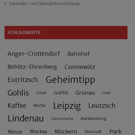
Sammler- und Wanderfreund Hardy
SCHLAGWORTE
Anger-Crottendorf
Bahnhof
Connewitz
Böhlitz-Ehrenberg
Geheimtipp
Eutritzsch
Gohlis
Grünau
Gose
Graffiti
Halle
Leipzig
Leutzsch
Kaffee
Kirche
Lindenau
Lützschena
Markkleeberg
Möckern
Park
Messe
Mockau
Neustadt