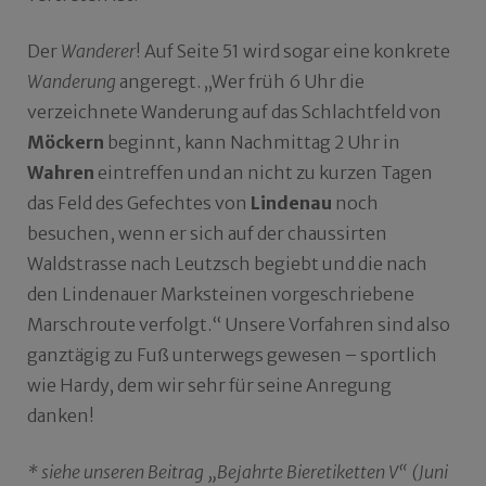
Der
Wanderer
! Auf Seite 51 wird sogar eine konkrete
Wanderung
angeregt. „Wer früh 6 Uhr die
verzeichnete Wanderung auf das Schlachtfeld von
Möckern
beginnt, kann Nachmittag 2 Uhr in
Wahren
eintreffen und an nicht zu kurzen Tagen
das Feld des Gefechtes von
Lindenau
noch
besuchen, wenn er sich auf der chaussirten
Waldstrasse nach Leutzsch begiebt und die nach
den Lindenauer Marksteinen vorgeschriebene
Marschroute verfolgt.“ Unsere Vorfahren sind also
ganztägig zu Fuß unterwegs gewesen – sportlich
wie Hardy, dem wir sehr für seine Anregung
danken!
* siehe unseren Beitrag „Bejahrte Bieretiketten V“ (Juni