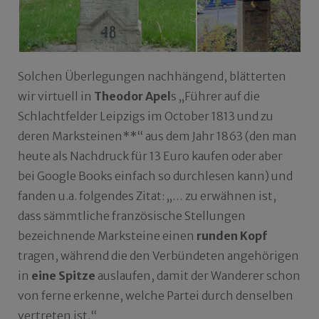
Solchen Überlegungen nachhängend, blätterten
wir virtuell in
Theodor Apel
s „Führer auf die
Schlachtfelder Leipzigs im October 1813 und zu
deren Marksteinen**“ aus dem Jahr 1863 (den man
heute als Nachdruck für 13 Euro kaufen oder aber
bei Google Books einfach so durchlesen kann) und
fanden u.a. folgendes Zitat: „… zu erwähnen ist,
dass sämmtliche französische Stellungen
bezeichnende Marksteine einen
runden Kopf
tragen, während die den Verbündeten angehörigen
in
eine Spitze
auslaufen, damit der Wanderer schon
von ferne erkenne, welche Partei durch denselben
vertreten ist.“