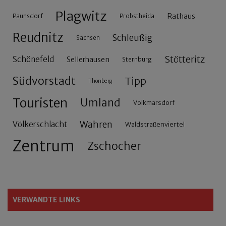
Plagwitz
Rathaus
Paunsdorf
Probstheida
Reudnitz
Schleußig
Sachsen
Stötteritz
Schönefeld
Sellerhausen
Sternburg
Südvorstadt
Tipp
Thonberg
Touristen
Umland
Volkmarsdorf
Wahren
Völkerschlacht
Waldstraßenviertel
Zentrum
Zschocher
VERWANDTE LINKS