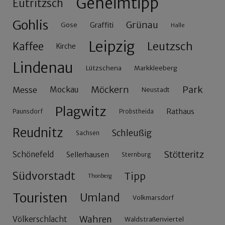
Geheimtipp
Eutritzsch
Gohlis
Grünau
Gose
Graffiti
Halle
Leipzig
Leutzsch
Kaffee
Kirche
Lindenau
Lützschena
Markkleeberg
Möckern
Park
Messe
Mockau
Neustadt
Plagwitz
Rathaus
Paunsdorf
Probstheida
Reudnitz
Schleußig
Sachsen
Stötteritz
Schönefeld
Sellerhausen
Sternburg
Südvorstadt
Tipp
Thonberg
Touristen
Umland
Volkmarsdorf
Wahren
Völkerschlacht
Waldstraßenviertel