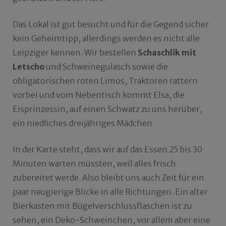
Das Lokal ist gut besucht und für die Gegend sicher
kein Geheimtipp, allerdings werden es nicht alle
Leipziger kennen. Wir bestellen
Schaschlik mit
Letscho
und Schweinegulasch sowie die
obligatorischen roten Limos, Traktoren rattern
vorbei und vom Nebentisch kommt Elsa, die
Eisprinzessin, auf einen Schwatz zu uns herüber,
ein niedliches dreijähriges Mädchen.
In der Karte steht, dass wir auf das Essen 25 bis 30
Minuten warten müssten, weil alles frisch
zubereitet werde. Also bleibt uns auch Zeit für ein
paar neugierige Blicke in alle Richtungen. Ein alter
Bierkasten mit Bügelverschlussflaschen ist zu
sehen, ein Deko-Schweinchen, vor allem aber eine