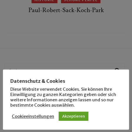
HISTORIE
SCHÖNE PLÄTZE
Paul-Robert-Sack-Koch-Park
Suchen
nach:
Datenschutz & Cookies
Diese Website verwendet Cookies. Sie können Ihre
Einwilligung zu ganzen Kategorien geben oder sich
weitere Informationen anzeigen lassen und so nur
NEUESTE BEITRÄGE
bestimmte Cookies auswählen.
Cookieeinstellungen
Akzeptieren
August 2009 in der Innenstadt