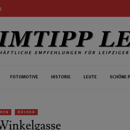
g
 Leipziger und Gäste
 Leipzig
FOTOMOTIVE
HISTORIE
LEUTE
SCHÖNE 
EHEN
BÜCHER
 Winkelgasse