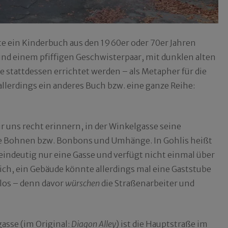
ätte ein Kinderbuch aus den 1960er oder 70er Jahren
nd einem pfiffigen Geschwisterpaar, mit dunklen alten
e stattdessen errichtet werden – als Metapher für die
allerdings ein anderes Buch bzw. eine ganze Reihe:
r uns recht erinnern, in der Winkelgasse seine
re Bohnen bzw. Bonbons und Umhänge. In Gohlis heißt
r eindeutig nur eine Gasse und verfügt nicht einmal über
ich, ein Gebäude könnte allerdings mal eine Gaststube
 los – denn davor
würschen
die Straßenarbeiter und
gasse (im Original:
Diagon Alley
) ist die Hauptstraße im