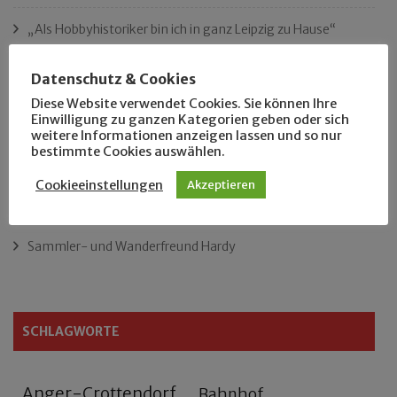
„Als Hobbyhistoriker bin ich in ganz Leipzig zu Hause“
Das neue Eutritzsch-Buch
Datenschutz & Cookies
Diese Website verwendet Cookies. Sie können Ihre
Der Leipziger Schmiedetag von 1904
Einwilligung zu ganzen Kategorien geben oder sich
weitere Informationen anzeigen lassen und so nur
bestimmte Cookies auswählen.
Rennfahrer in Schönefeld und Zschocher
Cookieeinstellungen
Akzeptieren
Zu Fuß durch Anger-Crottendorf
Sammler- und Wanderfreund Hardy
SCHLAGWORTE
Anger-Crottendorf
Bahnhof