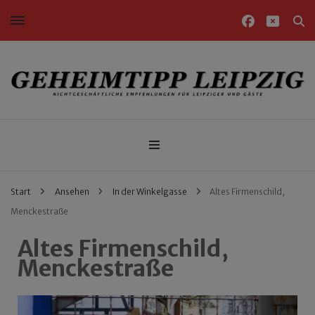
Nichtgeschäftliche Empfehlungen für Leipziger und Gäste
Geheimtipp Leipzig
Start
Ansehen
In der Winkelgasse
Altes Firmenschild,
Menckestraße
Altes Firmenschild,
Menckestraße