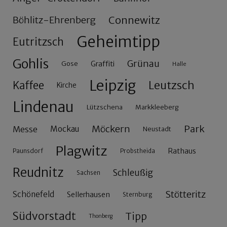
Connewitz
Böhlitz-Ehrenberg
Geheimtipp
Eutritzsch
Gohlis
Grünau
Gose
Graffiti
Halle
Leipzig
Leutzsch
Kaffee
Kirche
Lindenau
Lützschena
Markkleeberg
Möckern
Park
Messe
Mockau
Neustadt
Plagwitz
Rathaus
Paunsdorf
Probstheida
Reudnitz
Schleußig
Sachsen
Stötteritz
Schönefeld
Sellerhausen
Sternburg
Südvorstadt
Tipp
Thonberg