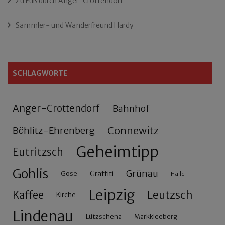
Zu Fuß durch Anger-Crottendorf
Sammler- und Wanderfreund Hardy
SCHLAGWORTE
Anger-Crottendorf
Bahnhof
Connewitz
Böhlitz-Ehrenberg
Geheimtipp
Eutritzsch
Gohlis
Grünau
Gose
Graffiti
Halle
Leipzig
Leutzsch
Kaffee
Kirche
Lindenau
Lützschena
Markkleeberg