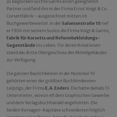
zu beglücken suchte Garms einen geeigneten
Partner und fand ihn in der Firma Ernst Voigt & Co.
Corsettfabrik – ausgerechnet mitten im
Buchgewerbeviertel. In der
Salomonstraße 10
rief
er 1904 mit seinem Sozius die Firma Voigt & Garms,
Fabrik für Korsetts und Reformbekleidungs-
Gegenstände
ins Leben. Für deren Kreationen
stand das dritte Obergeschoss des Mittelgebäudes
zur Verfügung.
Die ganzen Baulichkeiten in der Nummer 10
gehörten einer der größten Buchbindereien
Leipzigs, der Firma
E.A. Enders
. Die hatte damals 13
Untermieter, wovon elf dem Graphischen Gewerbe
und dem Verlagsbuchhandel angehörten. Die
beiden Korsagen-Kapitäne schneiderten folglich