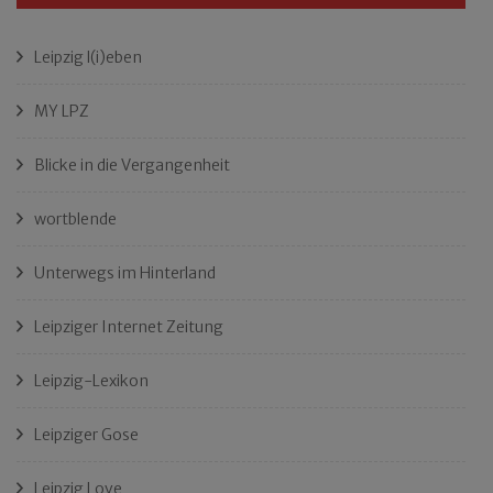
Leipzig l(i)eben
MY LPZ
Blicke in die Vergangenheit
wortblende
Unterwegs im Hinterland
Leipziger Internet Zeitung
Leipzig-Lexikon
Leipziger Gose
Leipzig Love