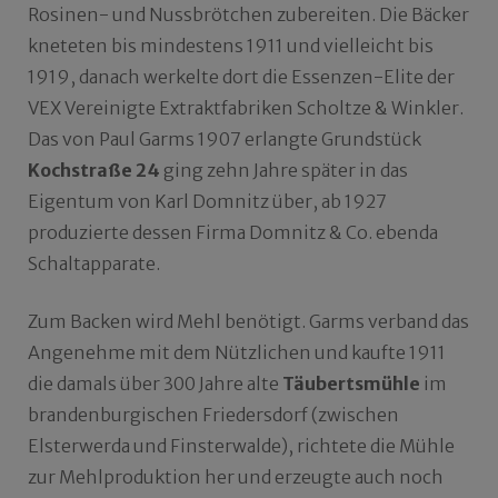
Rosinen- und Nussbrötchen zubereiten. Die Bäcker
kneteten bis mindestens 1911 und vielleicht bis
1919, danach werkelte dort die Essenzen-Elite der
VEX Vereinigte Extraktfabriken Scholtze & Winkler.
Das von Paul Garms 1907 erlangte Grundstück
Kochstraße 24
ging zehn Jahre später in das
Eigentum von Karl Domnitz über, ab 1927
produzierte dessen Firma Domnitz & Co. ebenda
Schaltapparate.
Zum Backen wird Mehl benötigt. Garms verband das
Angenehme mit dem Nützlichen und kaufte 1911
die damals über 300 Jahre alte
Täubertsmühle
im
brandenburgischen Friedersdorf (zwischen
Elsterwerda und Finsterwalde), richtete die Mühle
zur Mehlproduktion her und erzeugte auch noch