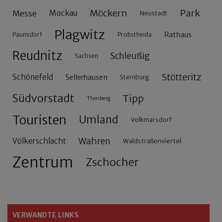
Möckern
Park
Messe
Mockau
Neustadt
Plagwitz
Rathaus
Paunsdorf
Probstheida
Reudnitz
Schleußig
Sachsen
Stötteritz
Schönefeld
Sellerhausen
Sternburg
Südvorstadt
Tipp
Thonberg
Touristen
Umland
Volkmarsdorf
Wahren
Völkerschlacht
Waldstraßenviertel
Zentrum
Zschocher
VERWANDTE LINKS