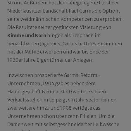
Strom. Außerdem bot der nahegelegene Forst der
Niederlausitzer Landschaft Paul Garms die Option,
seine weidmännischen Kompetenzen zu erproben.
Die Resultate seiner geglückten Visierung von
Kimme und Korn
hingen als Trophäen im
benachbarten Jagdhaus, Garms hatte es zusammen
mit der Mühle erworben und war bis Ende der
1930er Jahre Eigentümer der Anlagen.
Inzwischen prosperierte Garms‘ Reform-
Unternehmen, 1904 gab es neben dem
Hauptgeschäft Neumarkt 40 weitere sieben
Verkaufsstellen in Leipzig, ein Jahr später kamen
zwei weitere hinzu und 1908 verfügte das
Unternehmen schon über zehn Filialen. Um die
Damenwelt mit selbstgeschneiderter Leibwäsche