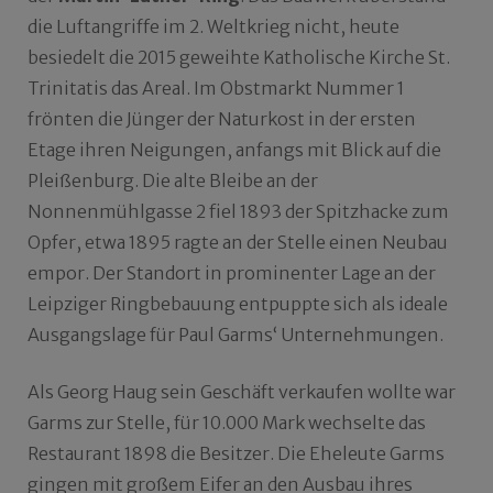
die Luftangriffe im 2. Weltkrieg nicht, heute
besiedelt die 2015 geweihte Katholische Kirche St.
Trinitatis das Areal. Im Obstmarkt Nummer 1
frönten die Jünger der Naturkost in der ersten
Etage ihren Neigungen, anfangs mit Blick auf die
Pleißenburg. Die alte Bleibe an der
Nonnenmühlgasse 2 fiel 1893 der Spitzhacke zum
Opfer, etwa 1895 ragte an der Stelle einen Neubau
empor. Der Standort in prominenter Lage an der
Leipziger Ringbebauung entpuppte sich als ideale
Ausgangslage für Paul Garms‘ Unternehmungen.
Als Georg Haug sein Geschäft verkaufen wollte war
Garms zur Stelle, für 10.000 Mark wechselte das
Restaurant 1898 die Besitzer. Die Eheleute Garms
gingen mit großem Eifer an den Ausbau ihres