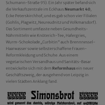
Schumann-Straße 95). Ein Jahr später befand sich
die Verkaufszentrale im Eckhaus
Neumarkt 40
,
Ecke Peterskirchhof, und es gab schon vier Filialen
(Gohlis, Plagwitz, Neureudnitz und Volkmarsdorf).
Das Sortiment umfasste neben Gesundheits-
Nährmitteln wie Knöterich-Tee, Hafergries,
Wurm-Schokolade „Curbitin“ auch Brennnessel-
Haarwasser sowie selbsterschaffene Frauen-
Reformkleidung und Schuhe. Aus einem
vegetarischen Versandhaus und Sanitäts-Basar
entwickelte sich mit dem
Reformhaus
ein neuer
Geschäftszweig, der ausgehend von Leipzig in
vielen Städten Anklang fand.