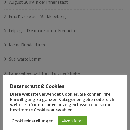
August 2009 in der Innenstadt
Frau Krause aus Markkleeberg
Leipzig – Die unbekannte Freundin
Kleine Runde durch …
Susi warte Lämmi
Langzeitbeobachtung Lützner Straße
Datenschutz & Cookies
Klassefahrer Edgar Krannich
Diese Website verwendet Cookies. Sie können Ihre
Einwilligung zu ganzen Kategorien geben oder sich
Der Name Tonelli
weitere Informationen anzeigen lassen und so nur
bestimmte Cookies auswählen.
Ist das Leipzigs längster Platz?
Cookieeinstellungen
Akzeptieren