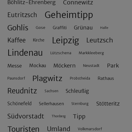
Connewitz
Böhlitz-Ehrenberg
Geheimtipp
Eutritzsch
Gohlis
Grünau
Gose
Graffiti
Halle
Leipzig
Leutzsch
Kaffee
Kirche
Lindenau
Lützschena
Markkleeberg
Möckern
Park
Messe
Mockau
Neustadt
Plagwitz
Rathaus
Paunsdorf
Probstheida
Reudnitz
Schleußig
Sachsen
Stötteritz
Schönefeld
Sellerhausen
Sternburg
Südvorstadt
Tipp
Thonberg
Touristen
Umland
Volkmarsdorf