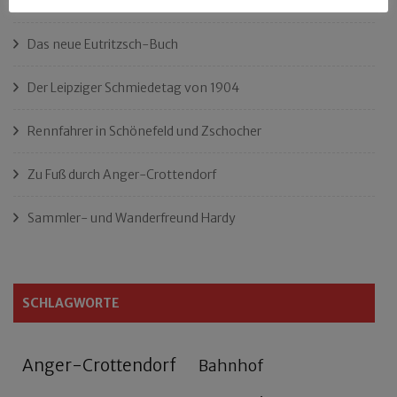
„Als Hobbyhistoriker bin ich in ganz Leipzig zu Hause“
Das neue Eutritzsch-Buch
Der Leipziger Schmiedetag von 1904
Rennfahrer in Schönefeld und Zschocher
Zu Fuß durch Anger-Crottendorf
Sammler- und Wanderfreund Hardy
SCHLAGWORTE
Anger-Crottendorf
Bahnhof