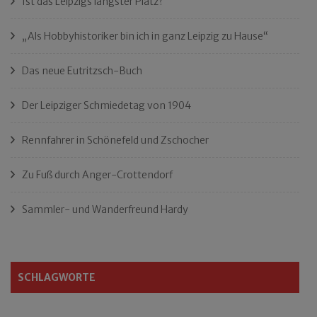
Ist das Leipzigs längster Platz?
„Als Hobbyhistoriker bin ich in ganz Leipzig zu Hause“
Das neue Eutritzsch-Buch
Der Leipziger Schmiedetag von 1904
Rennfahrer in Schönefeld und Zschocher
Zu Fuß durch Anger-Crottendorf
Sammler- und Wanderfreund Hardy
SCHLAGWORTE