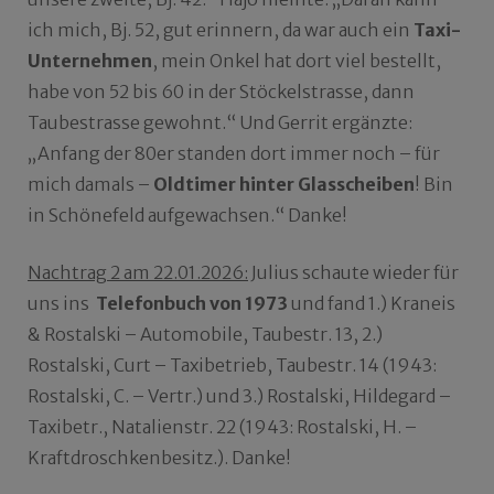
ich mich, Bj. 52, gut erinnern, da war auch ein
Taxi-
Unternehmen
, mein Onkel hat dort viel bestellt,
habe von 52 bis 60 in der Stöckelstrasse, dann
Taubestrasse gewohnt.“ Und Gerrit ergänzte:
„Anfang der 80er standen dort immer noch – für
mich damals –
Oldtimer hinter Glasscheiben
! Bin
in Schönefeld aufgewachsen.“ Danke!
Nachtrag 2 am 22.01.2026:
Julius schaute wieder für
uns ins
Telefonbuch von 1973
und fand 1.) Kraneis
& Rostalski – Automobile, Taubestr. 13, 2.)
Rostalski, Curt – Taxibetrieb, Taubestr. 14 (1943:
Rostalski, C. – Vertr.) und 3.) Rostalski, Hildegard –
Taxibetr., Natalienstr. 22 (1943: Rostalski, H. –
Kraftdroschkenbesitz.). Danke!