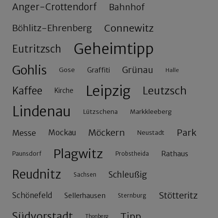
Anger-Crottendorf
Bahnhof
Connewitz
Böhlitz-Ehrenberg
Geheimtipp
Eutritzsch
Gohlis
Grünau
Gose
Graffiti
Halle
Leipzig
Leutzsch
Kaffee
Kirche
Lindenau
Lützschena
Markkleeberg
Möckern
Park
Messe
Mockau
Neustadt
Plagwitz
Rathaus
Paunsdorf
Probstheida
Reudnitz
Schleußig
Sachsen
Stötteritz
Schönefeld
Sellerhausen
Sternburg
Südvorstadt
Tipp
Thonberg