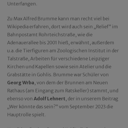
Unterfangen.
Zu Max Alfred Brumme kann man recht viel bei
Wikipedia erfahren, dort wird auch sein „Relief“ im
Bahnpostamt Rohrteichstraße, wie die
Adenauerallee bis 2001 hieß, erwähnt, außerdem
u.a. die Tierfiguren am Zoologischen Institut in der
Talstraße, Arbeiten für verschiedene Leipziger
Kirchen und Kapellen sowie sein Atelier und die
Grabstätte in Gohlis. Brumme war Schüler von
Georg Wrba
, von dem der Brunnen am Neuen
Rathaus (am Eingang zum Ratskeller) stammt, und
ebenso von
Adolf Lehnert
, der in unserem Beitrag
„Wer könnte das sein?“ vom September 2023 die
Hauptrolle spielt.