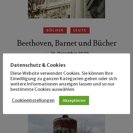
BÜCHER
LEUTE
Beethoven, Barnet und Bücher
ein
24. Dezember 2020
Datenschutz & Cookies
Über eine Zeitschrift von 1927 kamen wir auf
Beethoven (samt Straße und Brücke), den Stabwalt
Diese Website verwendet Cookies. Sie können Ihre
Einwilligung zu ganzen Kategorien geben oder sich
Barnet Licht und eine Bücherstube im Leipziger
weitere Informationen anzeigen lassen und so nur
bestimmte Cookies auswählen.
Osten.
Cookieeinstellungen
Akzeptieren