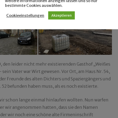
weitere Informationen anzeigen lassen und so nur
bestimmte Cookies auswählen.
Cookieeinstellungen
Akzeptieren
50, den leider nicht mehr existierenden Gasthof „Weißes
 sein Vater war Wirt gewesen. Vor Ort, am Haus Nr. 54,
der Freunde des alten Dichters und Spaziergängers und
. 52 befunden haben muss, als es noch existierte.
ir schon lange einmal hinlaufen wollten. Nun warfen
der wir angenommen hatten, dass sie den Namen
 der wir noch eine schöne alte Firmeninschrift