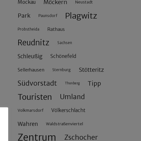
Möckern
Mockau
Neustadt
Plagwitz
Park
Paunsdorf
Rathaus
Probstheida
Reudnitz
Sachsen
Schleußig
Schönefeld
Stötteritz
Sellerhausen
Sternburg
Südvorstadt
Tipp
Thonberg
Touristen
Umland
Völkerschlacht
Volkmarsdorf
Wahren
Waldstraßenviertel
Zentrum
Zschocher