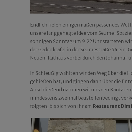
Endlich fielen einigermaßen passendes Wet
unsere langgehegte Idee vom Seume-Spazierg
sonnigen Sonntag um 9.22 Uhr starteten wir
der Gedenktafel in der Seumestraße 54 ein.
Neuem Rathaus vorbei durch den Johanna- un
In Schleußig wählten wir den Weg über die Ho
gehießen hat, und gingen dann über die Ent
Anschließend nahmen wir uns den Kantatenwe
mindestens zweimal baustellenbedingt verke
folgten, bis sich von ihr am
Restaurant Dimi