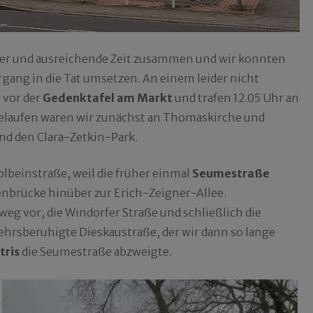
ter und ausreichende Zeit zusammen und wir konnten
ang in die Tat umsetzen. An einem leider nicht
 vor der
Gedenktafel am Markt
und trafen 12.05 Uhr an
 Gelaufen waren wir zunächst an Thomaskirche und
d den Clara-Zetkin-Park.
lbeinstraße, weil die früher einmal
Seumestraße
enbrücke hinüber zur Erich-Zeigner-Allee.
g vor, die Windorfer Straße und schließlich die
hrsberuhigte Dieskaustraße, der wir dann so lange
tris
die Seumestraße abzweigte.