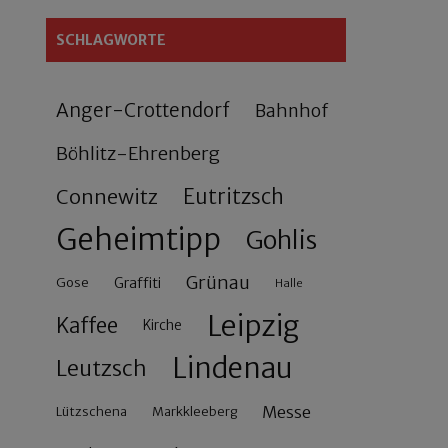
SCHLAGWORTE
Anger-Crottendorf
Bahnhof
Böhlitz-Ehrenberg
Connewitz
Eutritzsch
Geheimtipp
Gohlis
Grünau
Gose
Graffiti
Halle
Leipzig
Kaffee
Kirche
Lindenau
Leutzsch
Messe
Lützschena
Markkleeberg