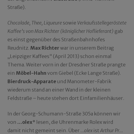
Straße).
Chocolade, Thee, Liqueure
sowie
Verkaufsstellegeröstete
Kaffee’s von Max Richter (königlicher Hoflieferant)
gab
es einst gegenüber des Straßenbahnhofes
Reudnitz.
Max Richter
war in unserem Beitrag
„Leipziger Kaffees“ (April 2013) schon einmal
Thema. Weiter vorn in der Dresdner Straße prangte
ein
Möbel-Hahn
vom Giebel (Ecke Lange Straße).
Bierdruck-Apparate
und Manometer-Fabrik
wiederum stand an einer Wand in der kleinen
Feldstraße – heute stehen dort Einfamilienhäuser.
In der Georg-Schumann-Straße 305a können wir
von
…olex
* lesen, die Uhrenmarke Rolex wird
damit nicht gemeint sein. Über
…olex
ist
Arthur Pr…