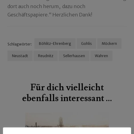
dort auch noch herum, dazu noch
Geschäftspapiere.“ Herzlichen Dank!
Böhlitz-Ehrenberg
Gohlis
Möckern
Schlagwörter:
Neustadt
Reudnitz
Sellerhausen
Wahren
Beitragsnavigation
Für dich vielleicht
ebenfalls interessant …