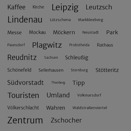
Leipzig
Leutzsch
Kaffee
Kirche
Lindenau
Lützschena
Markkleeberg
Möckern
Park
Messe
Mockau
Neustadt
Plagwitz
Rathaus
Paunsdorf
Probstheida
Reudnitz
Schleußig
Sachsen
Stötteritz
Schönefeld
Sellerhausen
Sternburg
Südvorstadt
Tipp
Thonberg
Touristen
Umland
Volkmarsdorf
Wahren
Völkerschlacht
Waldstraßenviertel
Zentrum
Zschocher