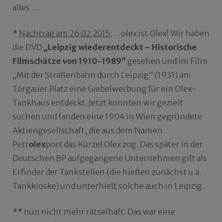
alles …
*
Nachtrag am 26.02.2015:
…olex ist Olex! Wir haben
die DVD
„Leipzig wiederentdeckt – Historische
Filmschätze von 1910-1989“
gesehen und im Film
„Mit der Straßenbahn durch Leipzig“ (1931) am
Torgauer Platz eine Giebelwerbung für ein Olex-
Tankhaus entdeckt. Jetzt konnten wir gezielt
suchen und fanden eine 1904 in Wien gegründete
Aktiengesellschaft, die aus dem Namen
Petr
olex
port das Kürzel Olex zog. Das später in der
Deutschen BP aufgegangene Unternehmen gilt als
Erfinder der Tankstellen (die hießen zunächst u.a.
Tankkioske) und unterhielt solche auch in Leipzig.
** nun nicht mehr rätselhaft: Das war eine