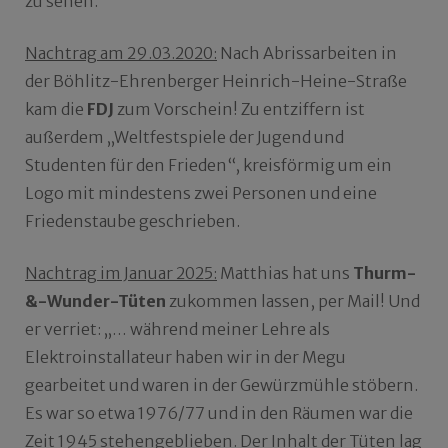
zu sehen.
Nachtrag am 29.03.2020:
Nach Abrissarbeiten in
der Böhlitz-Ehrenberger Heinrich-Heine-Straße
kam die
FDJ
zum Vorschein! Zu entziffern ist
außerdem „Weltfestspiele der Jugend und
Studenten für den Frieden“, kreisförmig um ein
Logo mit mindestens zwei Personen und eine
Friedenstaube geschrieben.
Nachtrag im Januar 2025:
Matthias hat uns
Thurm-
&-Wunder-Tüten
zukommen lassen, per Mail! Und
er verriet: „… während meiner Lehre als
Elektroinstallateur haben wir in der Megu
gearbeitet und waren in der Gewürzmühle stöbern.
Es war so etwa 1976/77 und in den Räumen war die
Zeit 1945 stehengeblieben. Der Inhalt der Tüten lag