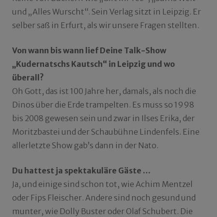
und „Alles Wurscht“. Sein Verlag sitzt in Leipzig. Er
selber saß in Erfurt, als wir unsere Fragen stellten.
Von wann bis wann lief Deine Talk-Show
„Kudernatschs Kautsch“ in Leipzig und wo
überall?
Oh Gott, das ist 100 Jahre her, damals, als noch die
Dinos über die Erde trampelten. Es muss so 1998
bis 2008 gewesen sein und zwar in Ilses Erika, der
Moritzbastei und der Schaubühne Lindenfels. Eine
allerletzte Show gab’s dann in der Nato.
Du hattest ja spektakuläre Gäste …
Ja, und einige sind schon tot, wie Achim Mentzel
oder Fips Fleischer. Andere sind noch gesund und
munter, wie Dolly Buster oder Olaf Schubert. Die