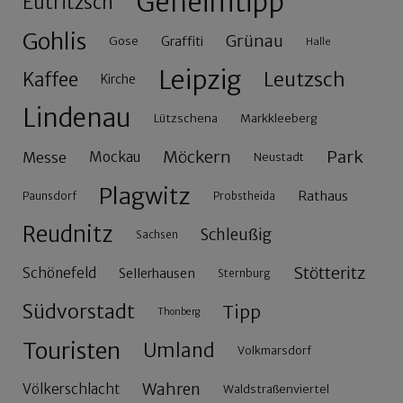
Geheimtipp
Eutritzsch
Gohlis
Grünau
Gose
Graffiti
Halle
Leipzig
Leutzsch
Kaffee
Kirche
Lindenau
Lützschena
Markkleeberg
Möckern
Park
Messe
Mockau
Neustadt
Plagwitz
Rathaus
Paunsdorf
Probstheida
Reudnitz
Schleußig
Sachsen
Stötteritz
Schönefeld
Sellerhausen
Sternburg
Südvorstadt
Tipp
Thonberg
Touristen
Umland
Volkmarsdorf
Wahren
Völkerschlacht
Waldstraßenviertel