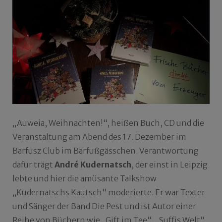
„Auweia, Weihnachten!“, heißen Buch, CD und die
Veranstaltung am Abend des 17. Dezember im
Barfusz Club im Barfußgässchen. Verantwortung
dafür trägt
André Kudernatsch
, der einst in Leipzig
lebte und hier die amüsante Talkshow
„Kudernatschs Kautsch“ moderierte. Er war Texter
und Sänger der Band Die Pest und ist Autor einer
Reihe von Büchern wie „Gift im Tee“, „Suffis Welt“