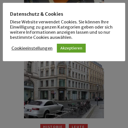
Datenschutz & Cookies
Diese Website verwendet Cookies. Sie können Ihre
Einwilligung zu ganzen Kategorien geben oder sich
weitere Informationen anzeigen lassen und so nur
ANSEHEN
LEUTE
bestimmte Cookies auswählen.
Bilder vom Mersefest
Cookieeinstellungen
Akzeptieren
HISTORIE
LEUTE