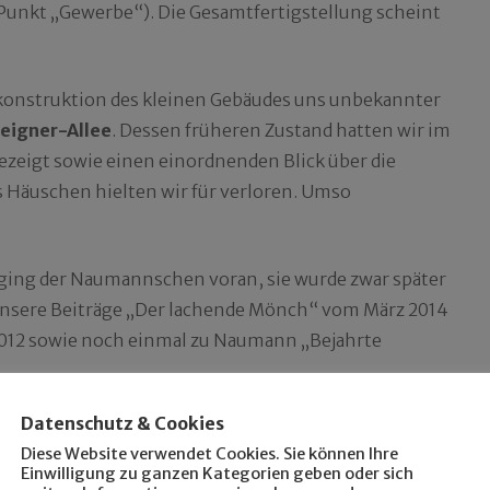
unkt „Gewerbe“). Die Gesamtfertigstellung scheint
konstruktion des kleinen Gebäudes uns unbekannter
Zeigner-Allee
. Dessen früheren Zustand hatten wir im
gezeigt sowie einen einordnenden Blick über die
s Häuschen hielten wir für verloren. Umso
ging der Naumannschen voran, sie wurde zwar später
 unsere Beiträge „Der lachende Mönch“ vom März 2014
012 sowie noch einmal zu Naumann „Bejahrte
Datenschutz & Cookies
Diese Website verwendet Cookies. Sie können Ihre
Einwilligung zu ganzen Kategorien geben oder sich