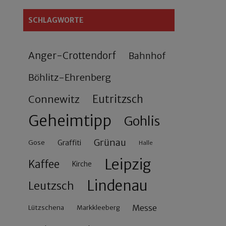
SCHLAGWORTE
Anger-Crottendorf
Bahnhof
Böhlitz-Ehrenberg
Connewitz
Eutritzsch
Geheimtipp
Gohlis
Grünau
Gose
Graffiti
Halle
Leipzig
Kaffee
Kirche
Lindenau
Leutzsch
Messe
Lützschena
Markkleeberg