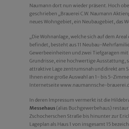
Naumann dort nun wieder präsent. Hoch ob
geschrieben „Brauerei C.W. Naumann Aktieng
neues Wohngebiet, ein Neubaugebiet, das W
„Die Wohnanlage, welche sich auf dem Areal
befindet, besteht aus 11 Neubau-Mehrfamil
Gewerbeeinheiten und zwei Tiefgaragen mit 
Grundrisse, eine hochwertige Ausstattung, 
attraktive Lage zentrumsnah und direkt am 
Ihnen eine große Auswahl an 1- bis 5-Zimme
Internetseite www.naumannsche-brauerei.d
In deren Impressum vermerkt ist die Hildeb
Messehaus
(alias Buchgewerbehaus) restauri
Zschocher­schen Straße bis hinunter zur Eric
Lageplan als Haus 1 von insgesamt 15 bezeic