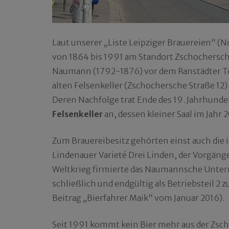
Laut unserer „Liste Leipziger Brauereien“ (
von 1864 bis 1991 am Standort Zschochersche
Naumann (1792-1876) vor dem Ranstädter Tor 
alten Felsenkeller (Zschochersche Straße 12)
Deren Nachfolge trat Ende des 19. Jahrhunder
Felsenkeller
an, dessen kleiner Saal im Jah
Zum Brauereibesitz gehörten einst auch die 
Lindenauer Varieté Drei Linden, der Vorgän
Weltkrieg firmierte das Naumannsche Unter
schließlich und endgültig als Betriebsteil 
Beitrag „Bierfahrer Maik“ vom Januar 2016).
Seit 1991 kommt kein Bier mehr aus der Zsc