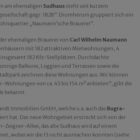
en am ehemaligen
Sudhaus
steht seit kurzem
esellschaft gegr. 1828“. Drumherum gruppiert sich ein
ohnquartier „Naumann’sche Brauerei“.
 der ehemaligen Brauerei von
Carl Wilhelm Naumann
ienhäusern mit 182 attraktiven Mietwohnungen, 4
insgesamt 182 Kfz-Stellplätzen. Durchdachte
sonnige Balkone, Loggien und Terrassen sowie die
Stadtpark zeichnen diese Wohnungen aus. Wir können
r-Wohnungen von ca. 45 bis 154 m² anbieten“, gibt die
e bekannt.
randt Immobilien GmbH, welche u.a. auch das
Bugra-
ert hat. Das neue Wohngebiet erstreckt sich von der
h-Zeigner-Allee, das alte Sudhaus wird auf einem
hnet, wobei wir die 13 nicht ausmachen konnten (siehe