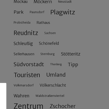
Möckern
Mockau
Neustadt
Plagwitz
Park
Paunsdorf
Rathaus
Probstheida
Reudnitz
Sachsen
Schleußig
Schönefeld
Stötteritz
Sellerhausen
Sternburg
Südvorstadt
Tipp
Thonberg
Touristen
Umland
Völkerschlacht
Volkmarsdorf
Wahren
Waldstraßenviertel
Zentrum
Zschocher