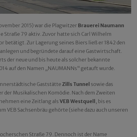
November 2015) war die Plagwitzer
Brauerei Naumann
 Straße 79 aktiv. Zuvor hatte sich Carl Wilhelm
betätigt. Zur Lagerung seines Biers ließ er 1842 den
 anlegen und begründete darauf eine Gastwirtschaft.
ts der neue und bis heute als solcher bekannte
r 2014 auf den Namen „NAUMANNs“ getauft wurde.
innerstädtische Gaststätte
Zills Tunnel
sowie das
ger der Musikalischen Komödie. Nach dem Zweiten
nehmen eine Zeitlang als
VEB Westquell
, bis es
2 zum VEB Sachsenbräu gehörte (siehe dazu auch unseren
hocherschen Straße 79. Dennoch ist der Name