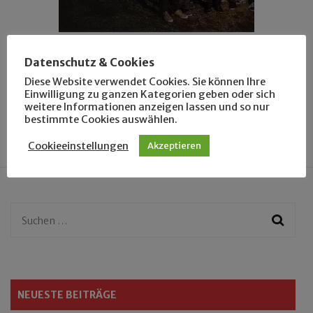
ANSEHEN
LEUTE
Datenschutz & Cookies
Ein neues Festival
Diese Website verwendet Cookies. Sie können Ihre
Einwilligung zu ganzen Kategorien geben oder sich
weitere Informationen anzeigen lassen und so nur
bestimmte Cookies auswählen.
Cookieeinstellungen
Akzeptieren
Suchen
nach:
NEUESTE BEITRÄGE