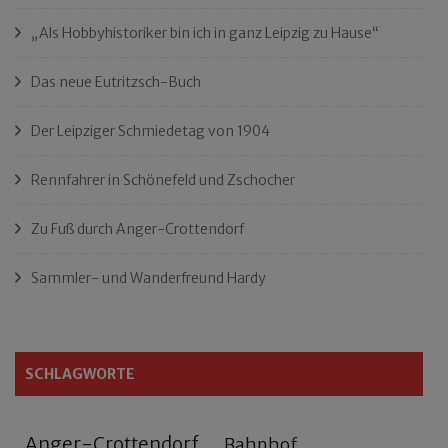
„Als Hobbyhistoriker bin ich in ganz Leipzig zu Hause“
Das neue Eutritzsch-Buch
Der Leipziger Schmiedetag von 1904
Rennfahrer in Schönefeld und Zschocher
Zu Fuß durch Anger-Crottendorf
Sammler- und Wanderfreund Hardy
SCHLAGWORTE
Anger-Crottendorf
Bahnhof