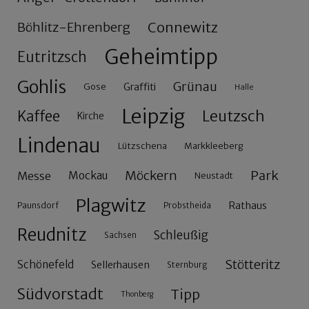
Connewitz
Böhlitz-Ehrenberg
Geheimtipp
Eutritzsch
Gohlis
Grünau
Gose
Graffiti
Halle
Leipzig
Leutzsch
Kaffee
Kirche
Lindenau
Lützschena
Markkleeberg
Möckern
Park
Messe
Mockau
Neustadt
Plagwitz
Rathaus
Paunsdorf
Probstheida
Reudnitz
Schleußig
Sachsen
Stötteritz
Schönefeld
Sellerhausen
Sternburg
Südvorstadt
Tipp
Thonberg