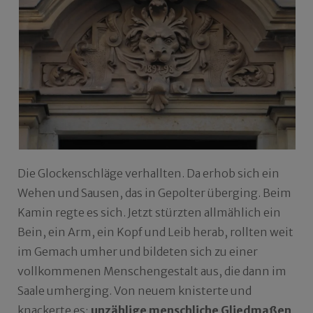
Die Glockenschläge verhallten. Da erhob sich ein
Wehen und Sausen, das in Gepolter überging. Beim
Kamin regte es sich. Jetzt stürzten allmählich ein
Bein, ein Arm, ein Kopf und Leib herab, rollten weit
im Gemach umher und bildeten sich zu einer
vollkommenen Menschengestalt aus, die dann im
Saale umherging. Von neuem knisterte und
knackerte es;
unzählige menschliche Gliedmaßen