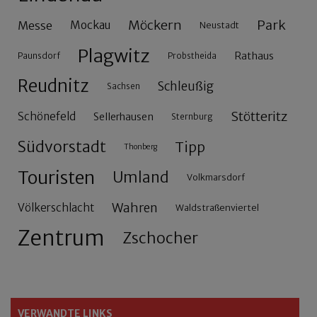
Möckern
Park
Messe
Mockau
Neustadt
Plagwitz
Rathaus
Paunsdorf
Probstheida
Reudnitz
Schleußig
Sachsen
Stötteritz
Schönefeld
Sellerhausen
Sternburg
Südvorstadt
Tipp
Thonberg
Touristen
Umland
Volkmarsdorf
Wahren
Völkerschlacht
Waldstraßenviertel
Zentrum
Zschocher
VERWANDTE LINKS