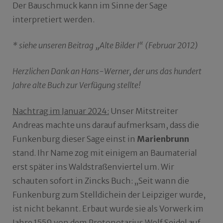
Der Bauschmuck kann im Sinne der Sage
interpretiert werden.
* siehe unseren Beitrag „Alte Bilder I“ (Februar 2012)
Herzlichen Dank an Hans-Werner, der uns das hundert
Jahre alte Buch zur Verfügung stellte!
Nachtrag im Januar 2024:
Unser Mitstreiter
Andreas machte uns darauf aufmerksam, dass die
Funkenburg dieser Sage einst in
Marienbrunn
stand. Ihr Name zog mit einigem an Baumaterial
erst später ins Waldstraßenviertel um. Wir
schauten sofort in Zincks Buch: „Seit wann die
Funkenburg zum Stelldichein der Leipziger wurde,
ist nicht bekannt. Erbaut wurde sie als Vorwerk im
Jahre 1559 von dem Protonotarius Wolf Seidel auf