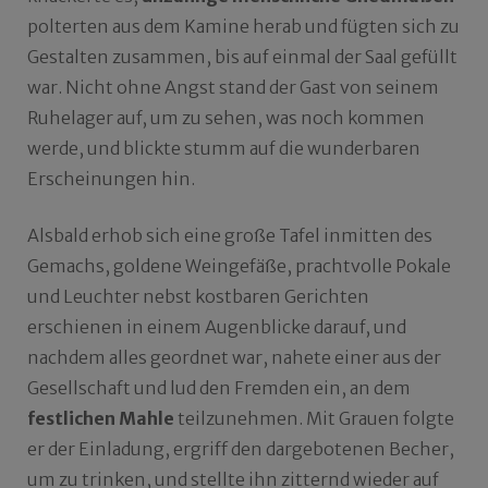
polterten aus dem Kamine herab und fügten sich zu
Gestalten zusammen, bis auf einmal der Saal gefüllt
war. Nicht ohne Angst stand der Gast von seinem
Ruhelager auf, um zu sehen, was noch kommen
werde, und blickte stumm auf die wunderbaren
Erscheinungen hin.
Alsbald erhob sich eine große Tafel inmitten des
Gemachs, goldene Weingefäße, prachtvolle Pokale
und Leuchter nebst kostbaren Gerichten
erschienen in einem Augenblicke darauf, und
nachdem alles geordnet war, nahete einer aus der
Gesellschaft und lud den Fremden ein, an dem
festlichen Mahle
teilzunehmen. Mit Grauen folgte
er der Einladung, ergriff den dargebotenen Becher,
um zu trinken, und stellte ihn zitternd wieder auf