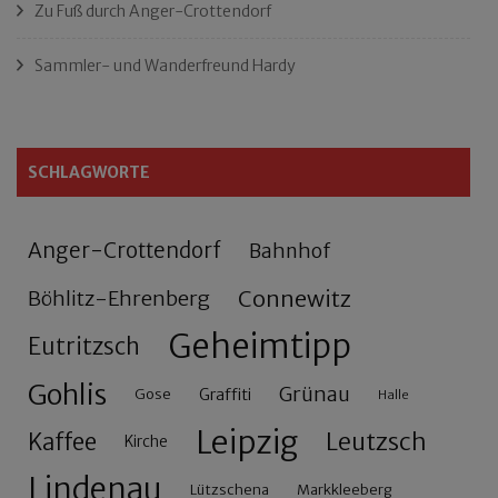
Zu Fuß durch Anger-Crottendorf
Sammler- und Wanderfreund Hardy
SCHLAGWORTE
Anger-Crottendorf
Bahnhof
Connewitz
Böhlitz-Ehrenberg
Geheimtipp
Eutritzsch
Gohlis
Grünau
Gose
Graffiti
Halle
Leipzig
Leutzsch
Kaffee
Kirche
Lindenau
Lützschena
Markkleeberg