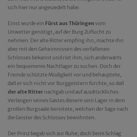
sich hier nur angesiedelt habe.
Einst wurde ein
Fürst aus Thüringen
vom
Unwetter genötigt, auf der Burg Zuflucht zu
nehmen. Der alte Ritter empfing ihn, machte ihn
aber mit den Geheimnissen des verfallenen
Schlosses bekannt und riet ihm, sich anderwärts
ein bequemeres Nachtlager zu suchen. Doch der
Fremde schützte Müdigkeit vor und behauptete,
daß er sich nicht vor Burggeistern fürchte, so daß
der alte Ritter
nachgab und auf ausdrückliches
Verlangen seines Gastes diesem sein Lager in dem
großen Burgsaale bereitete, welchen der Sage nach
die Geister des Schlosses bewohnten.
Der Prinz begab sich zur Ruhe; doch beim Schlag