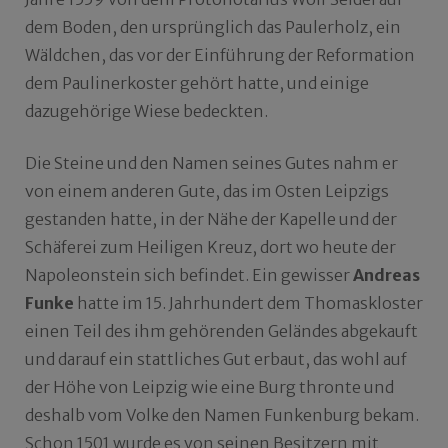
dem Boden, den ursprünglich das Paulerholz, ein
Wäldchen, das vor der Einführung der Reformation
dem Paulinerkoster gehört hatte, und einige
dazugehörige Wiese bedeckten.
Die Steine und den Namen seines Gutes nahm er
von einem anderen Gute, das im Osten Leipzigs
gestanden hatte, in der Nähe der Kapelle und der
Schäferei zum Heiligen Kreuz, dort wo heute der
Napoleonstein sich befindet. Ein gewisser
Andreas
Funke
hatte im 15. Jahrhundert dem Thomaskloster
einen Teil des ihm gehörenden Geländes abgekauft
und darauf ein stattliches Gut erbaut, das wohl auf
der Höhe von Leipzig wie eine Burg thronte und
deshalb vom Volke den Namen Funkenburg bekam.
Schon 1501 wurde es von seinen Besitzern mit