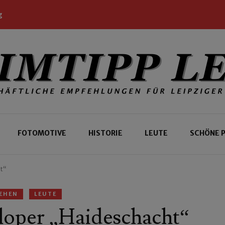
g
 Leipziger und Gäste
 Leipzig
FOTOMOTIVE
HISTORIE
LEUTE
SCHÖNE 
t“
EHEN
LEUTE
loper „Haideschacht“