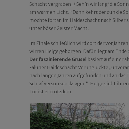
Schacht vergraben, / Seh’n wir lang‘ die Son
am warmen Licht.“ Dann kehrt der dunkle Sol
möchte fortan im Haideschacht nach Silber s
unter böser Geister Macht.
Im Finale schließlich wird dort der vor Jah
wirren Helge geborgen. Dafür liegt am Ende
Der faszinierende Grusel
basiert auf einer 
Faluner Haideschacht Verunglückte „unveränd
nach langen Jahren aufgefunden und an das T
Schlaf versunken dalagen“. Helge sieht ihren 
Tot ist er trotzdem.