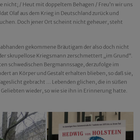
ne nicht; / Heut mit doppeltem Behagen / Freu’n wir uns
dat Olaf aus dem Krieg in Deutschland zurück und
uchen. Doch jener Ort scheint nicht geheuer, steht
ren abhanden gekommene Bräutigam der also doch nicht
 der skrupellose Kriegsmann zerschmettert „im Grund“.
alten schwedischen Bergmannssage, derzufolge im
ert an Körper und Gestalt erhalten blieben, so daß sie,
ageslicht gebracht … Lebenden glichen, die in süßen
Geliebten wieder, so wie sie ihn in Erinnerung hatte.