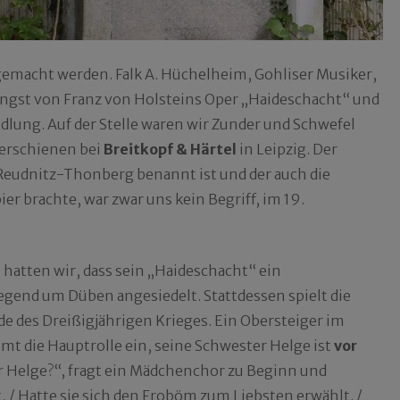
macht werden. Falk A. Hüchelheim, Gohliser Musiker,
ngst von Franz von Holsteins Oper „Haideschacht“ und
lung. Auf der Stelle waren wir Zunder und Schwefel
 erschienen bei
Breitkopf & Härtel
in Leipzig. Der
Reudnitz-Thonberg benannt ist und der auch die
er brachte, war zwar uns kein Begriff, im 19.
 hatten wir, dass sein „Haideschacht“ ein
egend um Düben angesiedelt. Stattdessen spielt die
 des Dreißigjährigen Krieges. Ein Obersteiger im
t die Hauptrolle ein, seine Schwester Helge ist
vor
r Helge?“, fragt ein Mädchenchor zu Beginn und
 / Hatte sie sich den Froböm zum Liebsten erwählt. /