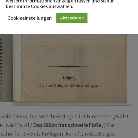
weitere Informationen anzeigen lassen und so nur
bestimmte Cookies auswählen.
Cookieeinstellungen
Akzeptieren
 wahrhaben. Die Mädchen singen ihr hinterher: „Willst
n, wach‘ auf! /
Das Glück hat schnelle Füße
, / Gar
erschürfer, Svends Kollegen, kund? „In des Berges