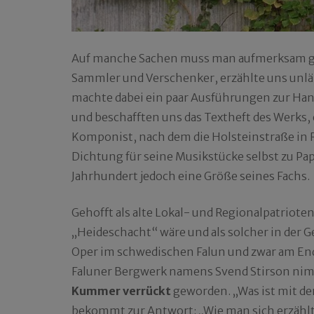
Auf manche Sachen muss man aufmerksam ge
Sammler und Verschenker, erzählte uns unlä
machte dabei ein paar Ausführungen zur Hand
und beschafften uns das Textheft des Werks,
Komponist, nach dem die Holsteinstraße in 
Dichtung für seine Musikstücke selbst zu Papi
Jahrhundert jedoch eine Größe seines Fachs.
Gehofft als alte Lokal- und Regionalpatrioten
„Heideschacht“ wäre und als solcher in der G
Oper im schwedischen Falun und zwar am Ende
Faluner Bergwerk namens Svend Stirson nimm
Kummer verrückt
geworden. „Was ist mit de
bekommt zur Antwort: „Wie man sich erzählt,