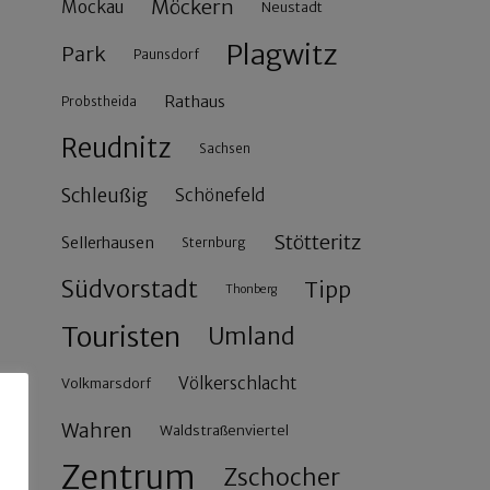
Möckern
Mockau
Neustadt
Plagwitz
Park
Paunsdorf
Rathaus
Probstheida
Reudnitz
Sachsen
Schleußig
Schönefeld
Stötteritz
Sellerhausen
Sternburg
Südvorstadt
Tipp
Thonberg
Touristen
Umland
Völkerschlacht
Volkmarsdorf
Wahren
Waldstraßenviertel
Zentrum
Zschocher