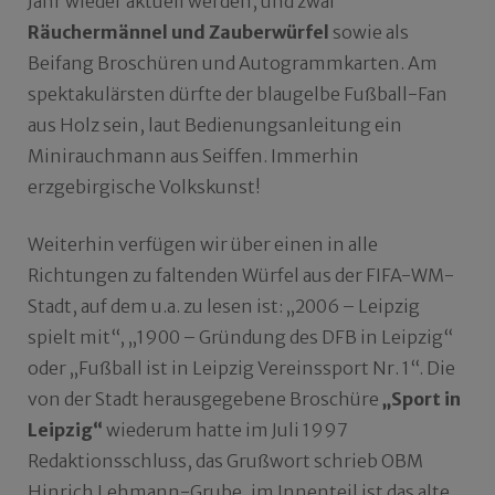
Jahr wieder aktuell werden, und zwar
Räuchermännel und Zauberwürfel
sowie als
Beifang Broschüren und Autogrammkarten. Am
spektakulärsten dürfte der blaugelbe Fußball-Fan
aus Holz sein, laut Bedienungsanleitung ein
Minirauchmann aus Seiffen. Immerhin
erzgebirgische Volkskunst!
Weiterhin verfügen wir über einen in alle
Richtungen zu faltenden Würfel aus der FIFA-WM-
Stadt, auf dem u.a. zu lesen ist: „2006 – Leipzig
spielt mit“, „1900 – Gründung des DFB in Leipzig“
oder „Fußball ist in Leipzig Vereinssport Nr. 1“. Die
von der Stadt herausgegebene Broschüre
„Sport in
Leipzig“
wiederum hatte im Juli 1997
Redaktionsschluss, das Grußwort schrieb OBM
Hinrich Lehmann-Grube, im Innenteil ist das alte