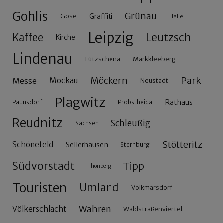
Gohlis
Grünau
Gose
Graffiti
Halle
Leipzig
Leutzsch
Kaffee
Kirche
Lindenau
Lützschena
Markkleeberg
Möckern
Park
Messe
Mockau
Neustadt
Plagwitz
Rathaus
Paunsdorf
Probstheida
Reudnitz
Schleußig
Sachsen
Stötteritz
Schönefeld
Sellerhausen
Sternburg
Südvorstadt
Tipp
Thonberg
Touristen
Umland
Volkmarsdorf
Wahren
Völkerschlacht
Waldstraßenviertel