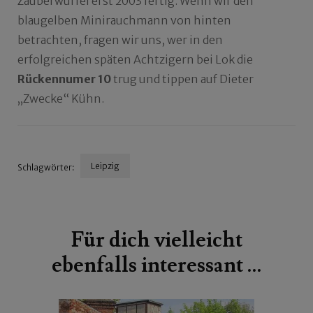
Zauberwürfel erst 2003 fertig. Wenn wir den
blaugelben Minirauchmann von hinten
betrachten, fragen wir uns, wer in den
erfolgreichen späten Achtzigern bei Lok die
Rückennumer 10
trug und tippen auf Dieter
„Zwecke“ Kühn.
Leipzig
Schlagwörter:
Beitragsnavigation
Für dich vielleicht
ebenfalls interessant …