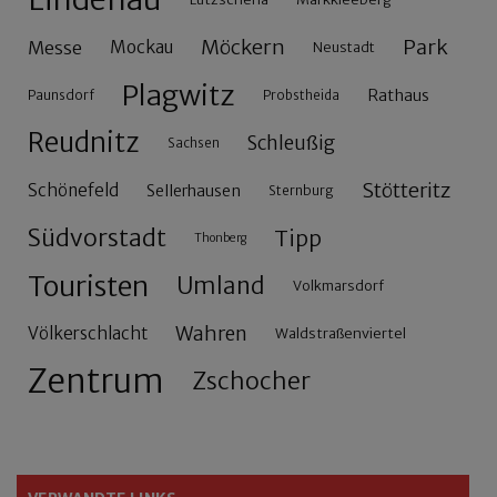
Möckern
Park
Messe
Mockau
Neustadt
Plagwitz
Rathaus
Paunsdorf
Probstheida
Reudnitz
Schleußig
Sachsen
Stötteritz
Schönefeld
Sellerhausen
Sternburg
Südvorstadt
Tipp
Thonberg
Touristen
Umland
Volkmarsdorf
Wahren
Völkerschlacht
Waldstraßenviertel
Zentrum
Zschocher