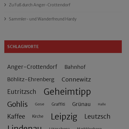
Zu Fuß durch Anger-Crottendorf
Sammler- und Wanderfreund Hardy
SCHLAGWORTE
Anger-Crottendorf
Bahnhof
Connewitz
Böhlitz-Ehrenberg
Geheimtipp
Eutritzsch
Gohlis
Grünau
Gose
Graffiti
Halle
Leipzig
Leutzsch
Kaffee
Kirche
Lindenau
Lützschena
Markkleeberg