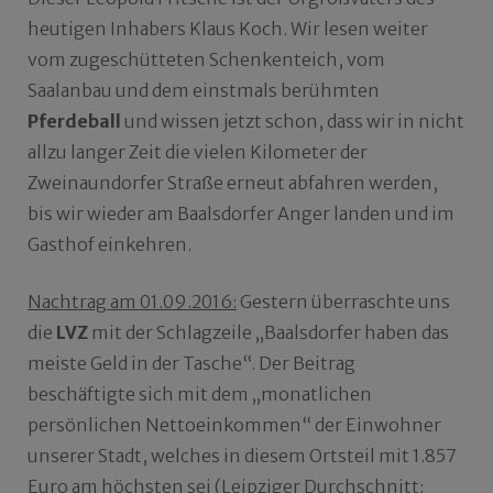
heutigen Inhabers Klaus Koch. Wir lesen weiter
vom zugeschütteten Schenkenteich, vom
Saalanbau und dem einstmals berühmten
Pferdeball
und wissen jetzt schon, dass wir in nicht
allzu langer Zeit die vielen Kilometer der
Zweinaundorfer Straße erneut abfahren werden,
bis wir wieder am Baalsdorfer Anger landen und im
Gasthof einkehren.
Nachtrag am 01.09.2016:
Gestern überraschte uns
die
LVZ
mit der Schlagzeile „Baalsdorfer haben das
meiste Geld in der Tasche“. Der Beitrag
beschäftigte sich mit dem „monatlichen
persönlichen Nettoeinkommen“ der Einwohner
unserer Stadt, welches in diesem Ortsteil mit 1.857
Euro am höchsten sei (Leipziger Durchschnitt: