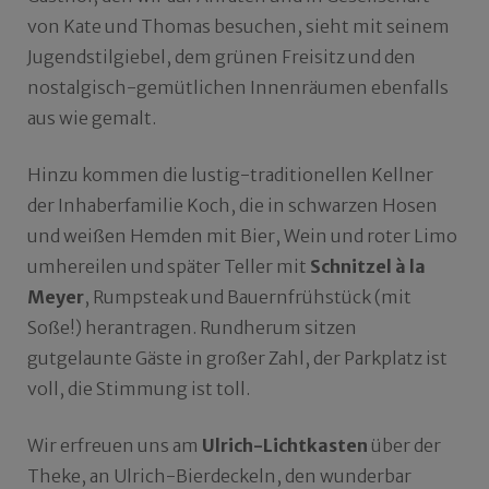
von Kate und Thomas besuchen, sieht mit seinem
Jugendstilgiebel, dem grünen Freisitz und den
nostalgisch-gemütlichen Innenräumen ebenfalls
aus wie gemalt.
Hinzu kommen die lustig-traditionellen Kellner
der Inhaberfamilie Koch, die in schwarzen Hosen
und weißen Hemden mit Bier, Wein und roter Limo
umhereilen und später Teller mit
Schnitzel à la
Meyer
, Rumpsteak und Bauernfrühstück (mit
Soße!) herantragen. Rundherum sitzen
gutgelaunte Gäste in großer Zahl, der Parkplatz ist
voll, die Stimmung ist toll.
Wir erfreuen uns am
Ulrich-Lichtkasten
über der
Theke, an Ulrich-Bierdeckeln, den wunderbar