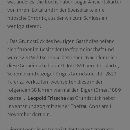
was anderes: Die Kochs haben sogar Ansichtskarten
von ihrem Lokal und in der Speisekarte eine
hübsche Chronik, aus der wir zum Schluss ein
wenig zitieren:
„Das Grundstück des heutigen Gasthofes befand
sich früher im Besitz der Dorfgemeinschaft und
wurde als Pachtschenke betrieben. Nachdem sich
diese Gemeinschaft am 31. Juli 1851 bereit erklärte,
Schenke und dazugehöriges Grundstück für 2820
Taler zu verkaufen, wechselten diese in den
folgenden 38 Jahren viermal den Eigentümer. 1889
kaufte …
Leopold Fritsche
das Grundstück nebst
Inventar und zog mit seiner Ehefrau Anna am 1.
November dort ein.“
Dieser Leopold Fritsche ist der Urgroßvaters des