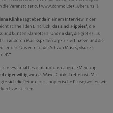
 die Veranstalter auf
www.danmoi.de
(„Über uns“).
inna Klinke
sagt ebenda in einem Interview in der
icht schnell den Eindruck,
das sind ‚Hippies‘
, die
s und bunten Klamotten. Und na klar, die gibt es. Es
nts in anderen Musiksparten organisiert haben und die
 lernen. Uns vereint die Art von Musik, also das
mel‘.“
estens zweimal besucht und uns dabei die Meinung
d eigenwillig
wie das Wave-Gotik-Treffen ist. Mit
te sich die Reihe eine schöpferische Pause) wollen wir
ken bzw. stärken.