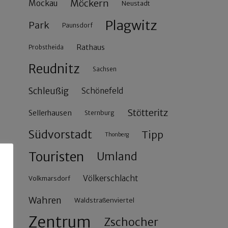
Möckern
Mockau
Neustadt
Plagwitz
Park
Paunsdorf
Rathaus
Probstheida
Reudnitz
Sachsen
Schleußig
Schönefeld
Stötteritz
Sellerhausen
Sternburg
Südvorstadt
Tipp
Thonberg
Touristen
Umland
Völkerschlacht
Volkmarsdorf
Wahren
Waldstraßenviertel
Zentrum
Zschocher