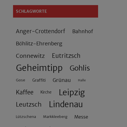
SCHLAGWORTE
Anger-Crottendorf
Bahnhof
Böhlitz-Ehrenberg
Connewitz
Eutritzsch
Geheimtipp
Gohlis
Grünau
Gose
Graffiti
Halle
Leipzig
Kaffee
Kirche
Lindenau
Leutzsch
Messe
Lützschena
Markkleeberg