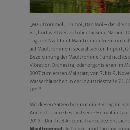
„Maultrommel, Trümpi, Dan Moi – das kleine
ist, hört weltweit auf über tausend Namen. D
Tag und Nacht mit Maultrommeln zu tun hab
auf Maultrommeln spezialisierten Import, Gr
Bezeichnung der Maultrommel) und nachts spi
Vibration Orchestra, oder organisieren im Ma
2007 zum ersten Mal statt; von 7. bis 9. Nov
Wasserhäuschen in der Industriestraße 72. C
Ort.“
Mit diesen Sätzen beginnt ein Beitrag im Sta
Ancient Trance Festival seine Heimat in Tau
2016. „Der Titel Ancient Trance bezieht sich
Maultrommel
als Trance- und Tanzinstrumen