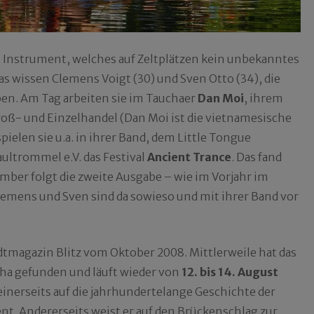
 Instrument, welches auf Zeltplätzen kein unbekanntes
as wissen Clemens Voigt (30) und Sven Otto (34), die
en. Am Tag arbeiten sie im Tauchaer
Dan Moi
, ihrem
oß- und Einzelhandel (Dan Moi ist die vietnamesische
elen sie u.a. in ihrer Band, dem Little Tongue
ultrommel e.V. das Festival
Ancient Trance
. Das fand
ember folgt die zweite Ausgabe – wie im Vorjahr im
lemens und Sven sind da sowieso und mit ihrer Band vor
dtmagazin Blitz vom Oktober 2008. Mittlerweile hat das
cha gefunden und läuft wieder von
12. bis 14. August
 einerseits auf die jahrhundertelange Geschichte der
t. Andererseits weist er auf den Brückenschlag zur