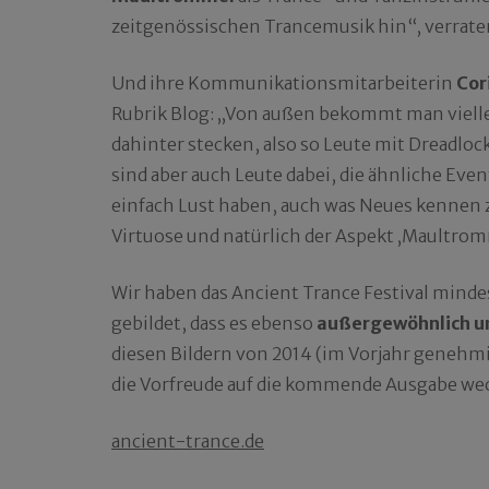
zeitgenössischen Trancemusik hin“, verraten
Und ihre Kommunikationsmitarbeiterin
Cor
Rubrik Blog: „Von außen bekommt man vielle
dahinter stecken, also so Leute mit Dreadlock
sind aber auch Leute dabei, die ähnliche Eve
einfach Lust haben, auch was Neues kennen zu
Virtuose und natürlich der Aspekt ‚Maultrom
Wir haben das Ancient Trance Festival mind
gebildet, dass es ebenso
außergewöhnlich un
diesen Bildern von 2014 (im Vorjahr genehmig
die Vorfreude auf die kommende Ausgabe wec
ancient-trance.de