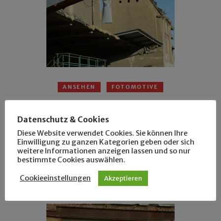
ANSEHEN
FOTOMOTIVE
Im Hafen schlafen
Datenschutz & Cookies
ein
25. Oktober 2013
Diese Website verwendet Cookies. Sie können Ihre
Einwilligung zu ganzen Kategorien geben oder sich
Was derzeit nur Außenseiter und Wagemutige
weitere Informationen anzeigen lassen und so nur
fertigbringen, wird in wenigen Jahren zur
bestimmte Cookies auswählen.
Massenbeschäftigung – im Hafen schlafen.
Cookieeinstellungen
Akzeptieren