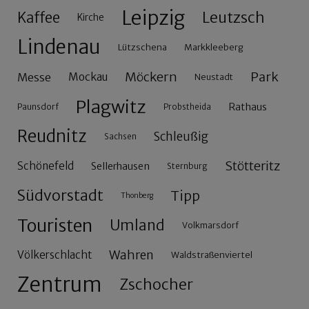
Leipzig
Leutzsch
Kaffee
Kirche
Lindenau
Lützschena
Markkleeberg
Möckern
Park
Messe
Mockau
Neustadt
Plagwitz
Rathaus
Paunsdorf
Probstheida
Reudnitz
Schleußig
Sachsen
Stötteritz
Schönefeld
Sellerhausen
Sternburg
Südvorstadt
Tipp
Thonberg
Touristen
Umland
Volkmarsdorf
Wahren
Völkerschlacht
Waldstraßenviertel
Zentrum
Zschocher