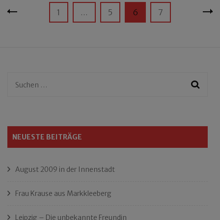
Seitennummerierung
Seite
Seite
Seite
Seite
1
…
5
6
7
der
Beiträge
Suchen
nach:
NEUESTE BEITRÄGE
August 2009 in der Innenstadt
Frau Krause aus Markkleeberg
Leipzig – Die unbekannte Freundin