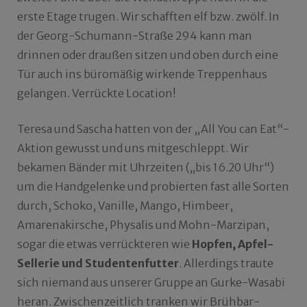
erste Etage trugen. Wir schafften elf bzw. zwölf.
In
der Georg-Schumann-Straße 294 kann man
drinnen oder draußen sitzen und oben durch eine
Tür auch ins büromäßig wirkende Treppenhaus
gelangen. Verrückte Location!
Teresa und Sascha hatten von der „All You can Eat“-
Aktion gewusst und uns mitgeschleppt. Wir
bekamen Bänder mit Uhrzeiten („bis 16.20 Uhr“)
um die Handgelenke und probierten fast alle Sorten
durch, Schoko, Vanille, Mango, Himbeer,
Amarenakirsche, Physalis und Mohn-Marzipan,
sogar die etwas verrückteren wie
Hopfen, Apfel-
Sellerie und Studentenfutter
. Allerdings traute
sich niemand aus unserer Gruppe an Gurke-Wasabi
heran. Zwischenzeitlich tranken wir Brühbar-