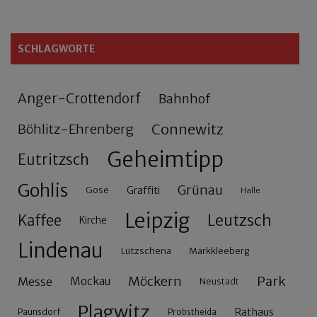
SCHLAGWORTE
Anger-Crottendorf
Bahnhof
Connewitz
Böhlitz-Ehrenberg
Geheimtipp
Eutritzsch
Gohlis
Grünau
Gose
Graffiti
Halle
Leipzig
Leutzsch
Kaffee
Kirche
Lindenau
Lützschena
Markkleeberg
Möckern
Park
Messe
Mockau
Neustadt
Plagwitz
Rathaus
Paunsdorf
Probstheida