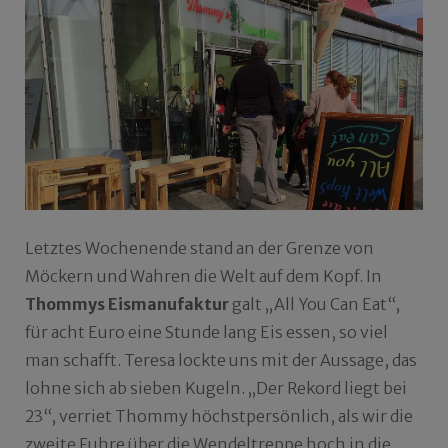
Letztes Wochenende stand an der Grenze von
Möckern und Wahren die Welt auf dem Kopf. In
Thommys Eismanufaktur
galt „All You Can Eat“,
für acht Euro eine Stunde lang Eis essen, so viel
man schafft. Teresa lockte uns mit der Aussage, das
lohne sich ab sieben Kugeln. „Der Rekord liegt bei
23“, verriet Thommy höchstpersönlich, als wir die
zweite Fuhre über die Wendeltreppe hoch in die