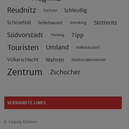
Reudnitz
Schleußig
Sachsen
Stötteritz
Schönefeld
Sellerhausen
Sternburg
Südvorstadt
Tipp
Thonberg
Touristen
Umland
Volkmarsdorf
Wahren
Völkerschlacht
Waldstraßenviertel
Zentrum
Zschocher
VERWANDTE LINKS
Leipzig l(i)eben