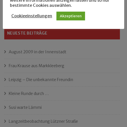
weitere Informationen anzeigen lassen und so nur
Suchen
bestimmte Cookies auswählen.
nach:
Cookieeinstellungen
Akzeptieren
NEUESTE BEITRÄGE
August 2009 in der Innenstadt
Frau Krause aus Markkleeberg
Leipzig – Die unbekannte Freundin
Kleine Runde durch …
Susi warte Lämmi
Langzeitbeobachtung Lützner Straße