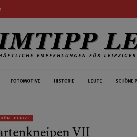
g
 Leipziger und Gäste
 Leipzig
FOTOMOTIVE
HISTORIE
LEUTE
SCHÖNE 
CHÖNE PLÄTZE
artenkneipen VII