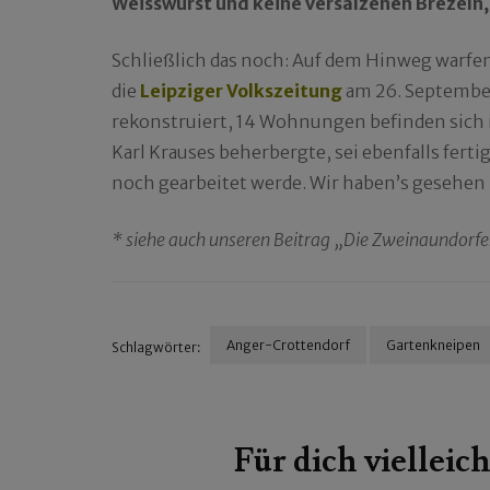
Weisswurst und keine versalzenen Brezeln, 
Schließlich das noch: Auf dem Hinweg warfen 
die
Leipziger Volkszeitung
am 26. September
rekonstruiert, 14 Wohnungen befinden sich in
Karl Krauses beherbergte, sei ebenfalls fer
noch gearbeitet werde. Wir haben’s gesehen
* siehe auch unseren Beitrag „Die Zweinaundorfe
Anger-Crottendorf
Gartenkneipen
Schlagwörter:
Beitragsnavigation
Für dich vielleich