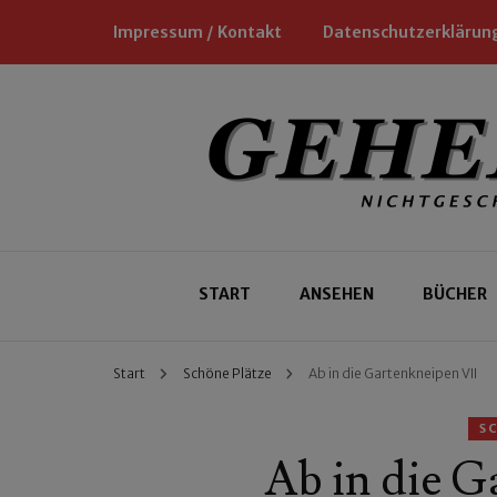
Impressum / Kontakt
Datenschutzerklärun
Nichtgeschäftliche Empfehlungen für
Geheimtipp
START
ANSEHEN
BÜCHER
Start
Schöne Plätze
Ab in die Gartenkneipen VII
S
Ab in die G