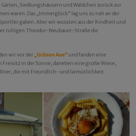
n Gärten, Siedlungshäusern und Wäldchen zurück zur
men waren. Das „Immerglück“ lag uns zu nah an der
 Sportler gaben. Aber wir wussten aus der Kindheit und
der ruhigen Theodor-Neubauer-Straße die
den wir vor der
„Grünen Aue“
und fanden eine
 Freisitz in der Sonne, daneben eine große Wiese,
llner, die mit Freundlich- und Gemütlichkeit