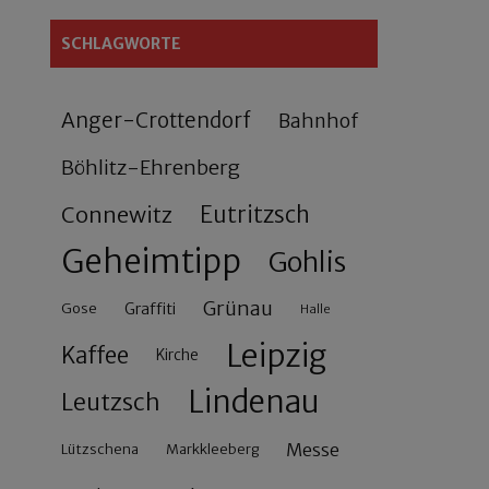
SCHLAGWORTE
Anger-Crottendorf
Bahnhof
Böhlitz-Ehrenberg
Connewitz
Eutritzsch
Geheimtipp
Gohlis
Grünau
Gose
Graffiti
Halle
Leipzig
Kaffee
Kirche
Lindenau
Leutzsch
Messe
Lützschena
Markkleeberg