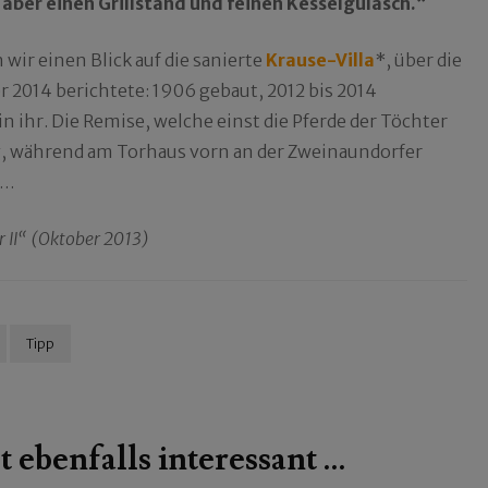
aber einen Grillstand und feinen Kesselgulasch.“
wir einen Blick auf die sanierte
Krause-Villa
*, über die
 2014 berichtete: 1906 gebaut, 2012 bis 2014
 ihr. Die Remise, welche einst die Pferde der Töchter
tig, während am Torhaus vorn an der Zweinaundorfer
 …
r II“ (Oktober 2013)
Tipp
t ebenfalls interessant …