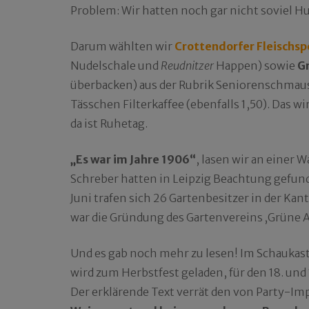
Problem: Wir hatten noch gar nicht soviel H
Darum wählten wir
Crottendorfer Fleischsp
Nudelschale und
Reudnitzer
Happen) sowie
G
überbacken) aus der Rubrik Seniorenschmaus, 
Tässchen Filterkaffee (ebenfalls 1,50). Das w
da ist Ruhetag.
„Es war im Jahre 1906“
, lasen wir an einer 
Schreber hatten in Leipzig Beachtung gefu
Juni trafen sich 26 Gartenbesitzer in der Ka
war die Gründung des Gartenvereins ‚Grüne A
Und es gab noch mehr zu lesen! Im Schaukast
wird zum Herbstfest geladen, für den 18. und
Der erklärende Text verrät den von Party-I