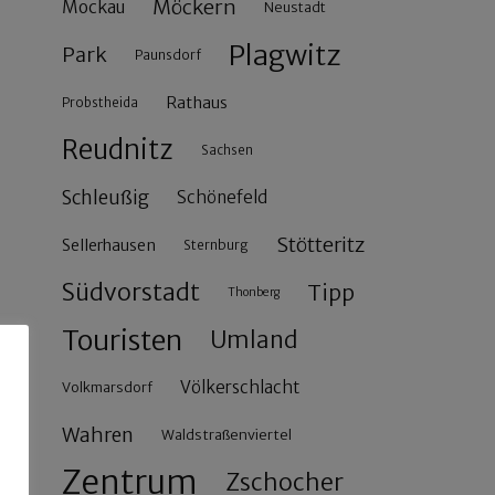
Möckern
Mockau
Neustadt
Plagwitz
Park
Paunsdorf
Rathaus
Probstheida
Reudnitz
Sachsen
Schleußig
Schönefeld
Stötteritz
Sellerhausen
Sternburg
Südvorstadt
Tipp
Thonberg
Touristen
Umland
Völkerschlacht
Volkmarsdorf
Wahren
Waldstraßenviertel
Zentrum
Zschocher