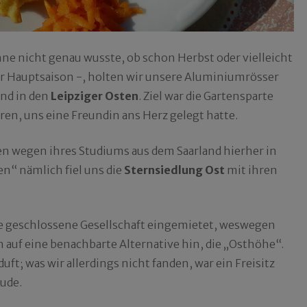
ne nicht genau wusste, ob schon Herbst oder vielleicht
er Hauptsaison -, holten wir unsere Aluminiumrösser
end in den
Leipziger Osten
. Ziel war die Gartensparte
ren, uns eine Freundin ans Herz gelegt hatte.
ren wegen ihres Studiums aus dem Saarland hierher in
“ nämlich fiel uns die
Sternsiedlung Ost
mit ihren
ne geschlossene Gesellschaft eingemietet, weswegen
auf eine benachbarte Alternative hin, die „Osthöhe“.
; was wir allerdings nicht fanden, war ein Freisitz
Bude.