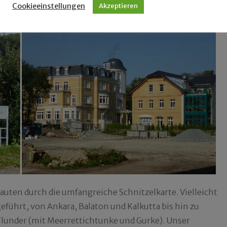
Cookieeinstellungen
Akzeptieren
hauten durch die umfangreiche Schnitzelkarte. Vielleicht
geführt, von Ankara, Balaton und Kalkutta bis hin zu
lunder (mit Meerrettichtunke und Gurke). Unser