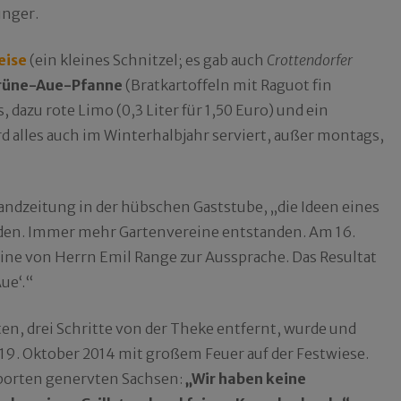
unger.
eise
(ein kleines Schnitzel; es gab auch
Crottendorfer
rüne-Aue-Pfanne
(Bratkartoffeln mit Raguot fin
dazu rote Limo (0,3 Liter für 1,50 Euro) und ein
ird alles auch im Winterhalbjahr serviert, außer montags,
Wandzeitung in der hübschen Gaststube, „die Ideen eines
nden. Immer mehr Gartenvereine entstanden. Am 16.
ntine von Herrn Emil Range zur Aussprache. Das Resultat
ue‘.“
en, drei Schritte von der Theke entfernt, wurde und
 19. Oktober 2014 mit großem Feuer auf der Festwiese.
mporten genervten Sachsen:
„Wir haben keine