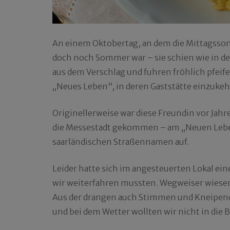
An einem Oktobertag, an dem die Mittagsson
doch noch Sommer war – sie schien wie in d
aus dem Verschlag und fuhren fröhlich pfeif
„Neues Leben“, in deren Gaststätte einzukeh
Originellerweise war diese Freundin vor Jah
die Messestadt gekommen – am „Neuen Leben
saarländischen Straßennamen auf.
Leider hatte sich im angesteuerten Lokal ei
wir weiterfahren mussten. Wegweiser wiesen 
Aus der drangen auch Stimmen und Kneipenduft
und bei dem Wetter wollten wir nicht in die 