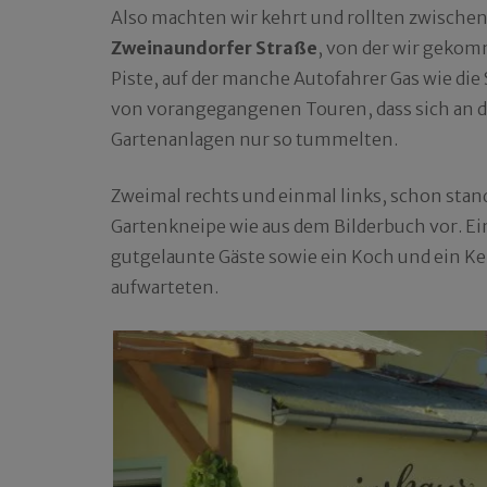
Also machten wir kehrt und rollten zwische
Zweinaundorfer Straße
, von der wir gekom
Piste, auf der manche Autofahrer Gas wie die
von vorangegangenen Touren, dass sich an 
Gartenanlagen nur so tummelten.
Zweimal rechts und einmal links, schon stan
Gartenkneipe wie aus dem Bilderbuch vor. Ein
gutgelaunte Gäste sowie ein Koch und ein Ke
aufwarteten.