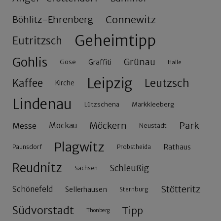
Connewitz
Böhlitz-Ehrenberg
Geheimtipp
Eutritzsch
Gohlis
Grünau
Gose
Graffiti
Halle
Leipzig
Leutzsch
Kaffee
Kirche
Lindenau
Lützschena
Markkleeberg
Möckern
Park
Messe
Mockau
Neustadt
Plagwitz
Rathaus
Paunsdorf
Probstheida
Reudnitz
Schleußig
Sachsen
Stötteritz
Schönefeld
Sellerhausen
Sternburg
Südvorstadt
Tipp
Thonberg