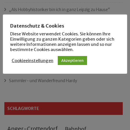
„Als Hobbyhistoriker bin ich in ganz Leipzig zu Hause“
Das neue Eutritzsch-Buch
Datenschutz & Cookies
Diese Website verwendet Cookies. Sie können Ihre
Der Leipziger Schmiedetag von 1904
Einwilligung zu ganzen Kategorien geben oder sich
weitere Informationen anzeigen lassen und so nur
bestimmte Cookies auswählen.
Rennfahrer in Schönefeld und Zschocher
Cookieeinstellungen
Akzeptieren
Zu Fuß durch Anger-Crottendorf
Sammler- und Wanderfreund Hardy
SCHLAGWORTE
Anger-Crottendorf
Bahnhof