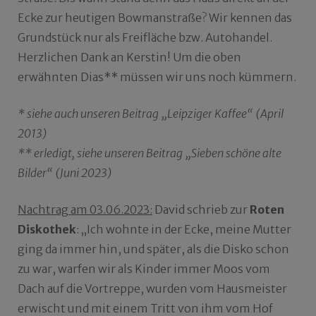
Ecke zur heutigen Bowmanstraße? Wir kennen das
Grundstück nur als Freifläche bzw. Autohandel.
Herzlichen Dank an Kerstin! Um die oben
erwähnten Dias** müssen wir uns noch kümmern.
* siehe auch unseren Beitrag „Leipziger Kaffee“ (April
2013)
** erledigt, siehe unseren Beitrag „Sieben schöne alte
Bilder“ (Juni 2023)
Nachtrag am 03.06.2023:
David schrieb zur
Roten
Diskothek
: „Ich wohnte in der Ecke, meine Mutter
ging da immer hin, und später, als die Disko schon
zu war, warfen wir als Kinder immer Moos vom
Dach auf die Vortreppe, wurden vom Hausmeister
erwischt und mit einem Tritt von ihm vom Hof