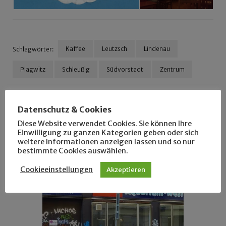
Kaffee
Leutzsch
Lindenau
Schlagwörter:
Plagwitz
Schleußig
Südvorstadt
Zentrum
Beitragsnavigation
Datenschutz & Cookies
Für dich vielleicht
Diese Website verwendet Cookies. Sie können Ihre
Einwilligung zu ganzen Kategorien geben oder sich
ebenfalls interessant …
weitere Informationen anzeigen lassen und so nur
bestimmte Cookies auswählen.
Cookieeinstellungen
Akzeptieren