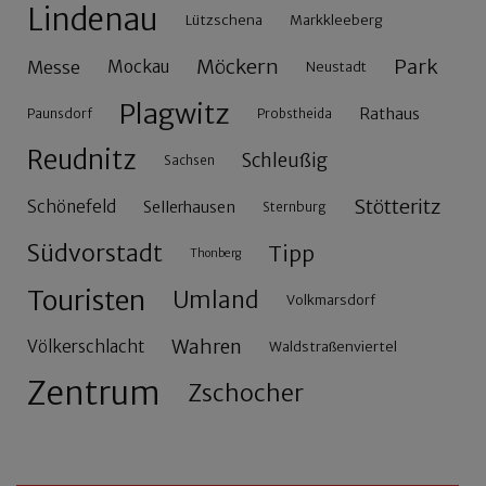
Lindenau
Lützschena
Markkleeberg
Möckern
Park
Messe
Mockau
Neustadt
Plagwitz
Rathaus
Paunsdorf
Probstheida
Reudnitz
Schleußig
Sachsen
Stötteritz
Schönefeld
Sellerhausen
Sternburg
Südvorstadt
Tipp
Thonberg
Touristen
Umland
Volkmarsdorf
Wahren
Völkerschlacht
Waldstraßenviertel
Zentrum
Zschocher