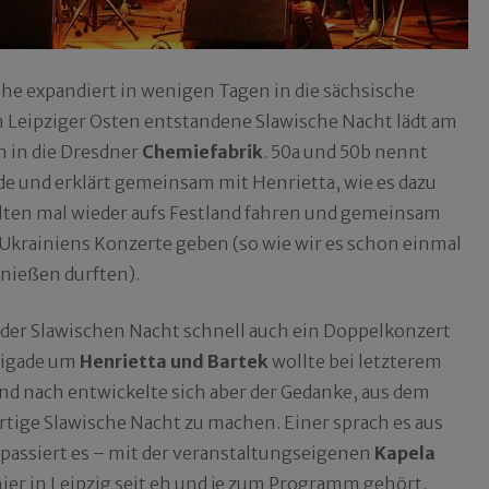
he expandiert in wenigen Tagen in die sächsische
 im Leipziger Osten entstandene Slawische Nacht lädt am
n in die Dresdner
Chemiefabrik
. 50a und 50b nennt
de und erklärt gemeinsam mit Henrietta, wie es dazu
lten mal wieder aufs Festland fahren und gemeinsam
krainiens Konzerte geben (so wie wir es schon einmal
nießen durften).
 der Slawischen Nacht schnell auch ein Doppelkonzert
brigade um
Henrietta und Bartek
wollte bei letzterem
nd nach entwickelte sich aber der Gedanke, aus dem
ortige Slawische Nacht zu machen. Einer sprach es aus
o passiert es – mit der veranstaltungseigenen
Kapela
 hier in Leipzig seit eh und je zum Programm gehört.