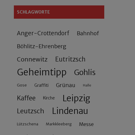
SCHLAGWORTE
Anger-Crottendorf
Bahnhof
Böhlitz-Ehrenberg
Connewitz
Eutritzsch
Geheimtipp
Gohlis
Grünau
Gose
Graffiti
Halle
Leipzig
Kaffee
Kirche
Lindenau
Leutzsch
Messe
Lützschena
Markkleeberg