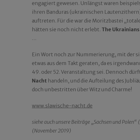
engagiert gewesen. Unlängst waren beispiel
ihren Banduras (ukrainischen Lautenzither
auftreten. Für die war die Moritzbastei „tota
hätten sie noch nicht erlebt.
The Ukrainians
…
Ein Wort noch zur Nummerierung, mit der si
etwas aus dem Takt geraten, da es irgendwann 
49. oder 52. Veranstaltung sei. Dennoch dürf
Nacht
handeln, und die Aufteilung des Jubliä
doch unbestritten über Witz und Charme!
www.slawische-nacht.de
siehe auch unsere Beiträge „Sachsen und Polen“ (F
(November 2019)