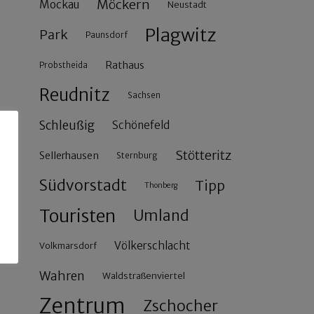
Möckern
Mockau
Neustadt
Plagwitz
Park
Paunsdorf
Rathaus
Probstheida
Reudnitz
Sachsen
Schleußig
Schönefeld
Stötteritz
Sellerhausen
Sternburg
Südvorstadt
Tipp
Thonberg
Touristen
Umland
Völkerschlacht
Volkmarsdorf
Wahren
Waldstraßenviertel
Zentrum
Zschocher