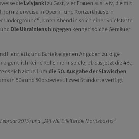
sweise die
Lvivjanki
zu Gast, vier Frauen aus Lviv, die mit
n) normalerweise in Opern- und Konzerthäusern
ler Underground“, einen Abend in solch einer Spielstätte
und
Die Ukrainiens
hingegen kennen solche Gemäuer
nd Henrietta und Bartek eigenen Angaben zufolge
eigentlich keine Rolle mehr spiele, ob das jetzt die 48.,
te es sich aktuell um
die 50. Ausgabe der Slawischen
ums in 50a und 50b sowie auf zwei Standorte verfügt
ebruar 2013) und „Mit Will Eifell in die Moritzbastei“