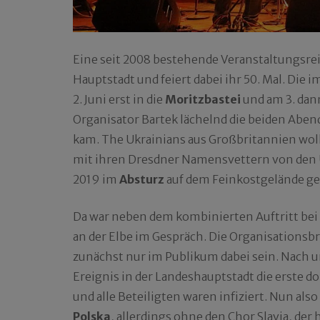
Eine seit 2008 bestehende Veranstaltungsrei
Hauptstadt und feiert dabei ihr 50. Mal. Die
2. Juni erst in die
Moritzbastei
und am 3. dan
Organisator Bartek lächelnd die beiden Aben
kam. The Ukrainians aus Großbritannien wol
mit ihren Dresdner Namensvettern von den U
2019 im
Absturz
auf dem Feinkostgelände ge
Da war neben dem kombinierten Auftritt bei
an der Elbe im Gespräch. Die Organisations
zunächst nur im Publikum dabei sein. Nach u
Ereignis in der Landeshauptstadt die erste d
und alle Beteiligten waren infiziert. Nun als
Polska
, allerdings ohne den Chor Slavia, der