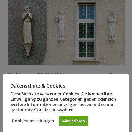
Nachtrag am 20.03.2022:
Heute haben wir an Dr.
Günter Hempels
Freimaurer-Stadtführung
Datenschutz & Cookies
teilgenommen, die von der frei- und
Diese Website verwendet Cookies. Sie können Ihre
Einwilligung zu ganzen Kategorien geben oder sich
außenstehenden Nikolaikirchsäule im Zickzackkurs
weitere Informationen anzeigen lassen und so nur
zum Goldenen Schiff führt. Wir können diese
bestimmte Cookies auswählen.
Führung nur empfehlen! Dr. Hempel erzählt von
Cookieeinstellungen
Akzeptieren
der wirksamen Toleranz und dem erstaunlichen