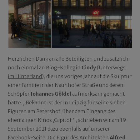
Herzlichen Dank an alle Beteiligten und zusätzlich
noch einmal an Blog-Kollegin
Cindy
(
Unterwegs
im Hinterland
), die uns voriges Jahr auf die Skulptur
einer Familie in der Naunhofer Straße und deren
Schöpfer
Johannes Göldel
aufmerksam gemacht
hatte. „Bekannt ist der in Leipzig für seine sieben
Figuren am Petershof, über dem Eingang des
ehemaligen Kinos ‚Capitol'“, schrieben wir am 19.
September 2021 dazu ebenfalls auf unserer
Facebook-Seite. Die Figur des Architekten
Alfred