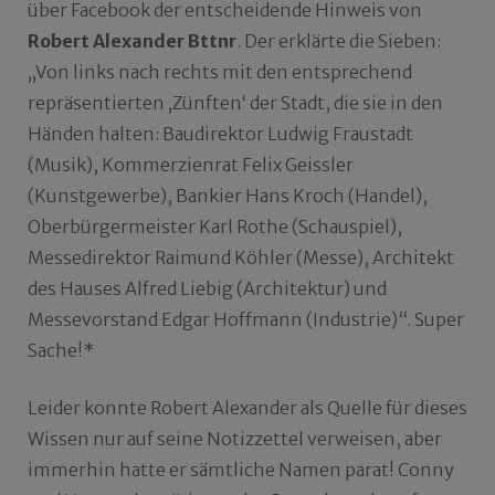
über Facebook der entscheidende Hinweis von
Robert Alexander Bttnr
. Der erklärte die Sieben:
„Von links nach rechts mit den entsprechend
repräsentierten ‚Zünften‘ der Stadt, die sie in den
Händen halten: Baudirektor Ludwig Fraustadt
(Musik), Kommerzienrat Felix Geissler
(Kunstgewerbe), Bankier Hans Kroch (Handel),
Oberbürgermeister Karl Rothe (Schauspiel),
Messedirektor Raimund Köhler (Messe), Architekt
des Hauses Alfred Liebig (Architektur) und
Messevorstand Edgar Hoffmann (Industrie)“. Super
Sache!*
Leider konnte Robert Alexander als Quelle für dieses
Wissen nur auf seine Notizzettel verweisen, aber
immerhin hatte er sämtliche Namen parat! Conny