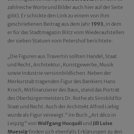
zahlreiche Worte und Bilder auch hier auf der Seite
gibt). Er schickte den Link zu einem von ihm
geschriebenen Beitrag aus dem Jahr
1993
, in dem
er für das Stadtmagazin Blitz vom Wiederaufstellen
der sieben Statuen vom Petershof berichtete:
„Die Figuren aus Travertin sollten Handel, Staat
und Recht, Architektur, Kunstgewerbe, Musik
sowie Industrie versinnbildlichen. Neben der
Merkurstab tragenden Figur des Bankiers Hans
Kroch, Mitfinanzierer des Baus, stand das Porträt
des Oberbürgermeisters Dr. Rothe als Sinnbild für
Staat und Recht. Auch der Architekt Alfred Liebig
wurde als Figur verewigt.“ Im Buch „Art déco in
Leipzig“ von
Wolfgang Hocquél
und
Jill Luise
Muessig
finden sich ebenfalls Erklärungen zu den