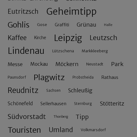
Geheimtipp
Eutritzsch
Gohlis
Grünau
Gose
Graffiti
Halle
Leipzig
Leutzsch
Kaffee
Kirche
Lindenau
Lützschena
Markkleeberg
Möckern
Park
Messe
Mockau
Neustadt
Plagwitz
Rathaus
Paunsdorf
Probstheida
Reudnitz
Schleußig
Sachsen
Stötteritz
Schönefeld
Sellerhausen
Sternburg
Südvorstadt
Tipp
Thonberg
Touristen
Umland
Volkmarsdorf