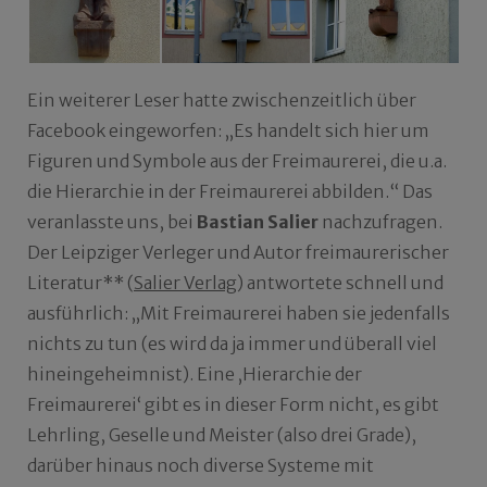
Ein weiterer Leser hatte zwischenzeitlich über
Facebook eingeworfen: „Es handelt sich hier um
Figuren und Symbole aus der Freimaurerei, die u.a.
die Hierarchie in der Freimaurerei abbilden.“ Das
veranlasste uns, bei
Bastian Salier
nachzufragen.
Der Leipziger Verleger und Autor freimaurerischer
Literatur** (
Salier Verlag
) antwortete schnell und
ausführlich: „Mit Freimaurerei haben sie jedenfalls
nichts zu tun (es wird da ja immer und überall viel
hineingeheimnist). Eine ‚Hierarchie der
Freimaurerei‘ gibt es in dieser Form nicht, es gibt
Lehrling, Geselle und Meister (also drei Grade),
darüber hinaus noch diverse Systeme mit