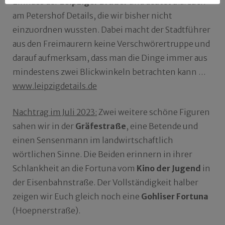
Einfluss der
Leipziger Brüder
und deutet u.a. auch
am Petershof Details, die wir bisher nicht
einzuordnen wussten. Dabei macht der Stadtführer
aus den Freimaurern keine Verschwörertruppe und
darauf aufmerksam, dass man die Dinge immer aus
mindestens zwei Blickwinkeln betrachten kann …
www.leipzigdetails.de
Nachtrag im Juli 2023:
Zwei weitere schöne Figuren
sahen wir in der
Gräfestraße
, eine Betende und
einen Sensenmann im landwirtschaftlich
wörtlichen Sinne. Die Beiden erinnern in ihrer
Schlankheit an die Fortuna vom
Kino der Jugend
in
der Eisenbahnstraße. Der Vollständigkeit halber
zeigen wir Euch gleich noch eine
Gohliser Fortuna
(Hoepnerstraße).