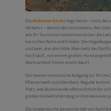
Die
Wahrener Kirche
liegt heute – trotz des
Verkehrs – abseits des Geschehens. Wer über 
wie ihr Turm einst bestimmend über die Land
herrschen Ruhe und Frieden. Die Hügelkuppe,
und zwei, drei alte Höfe. Man sieht das Dörf
hoch läuft, von einem großen Hund angebellt
Wachsamkeit hinter einem Zaun).
Der zweite romantische Aufgang zur Kirche (i
Pflanzenwelt zurückerobert. Regulär kommt
Platz, was Busreisende offensichtlich für sic
großen Kollektivfahrzeug in ihre kleineren 
Die Gnadenkirche genannte lädt von April bi