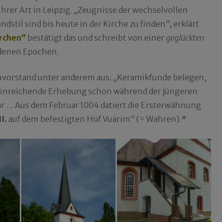
ihrer Art in Leipzig. „Zeugnisse der wechselvollen
stil sind bis heute in der Kirche zu finden“, erklärt
irchen“
bestätigt das und schreibt von einer
geglückten
edenen Epochen.
envorstand unter anderem aus: „Keramikfunde belegen,
ineinreichende Erhebung schon während der jüngeren
r … Aus dem Februar 1004 datiert die Ersterwähnung
I.
auf dem befestigten Hof Vuarim“ (= Wahren).*