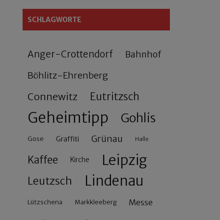
SCHLAGWORTE
Anger-Crottendorf
Bahnhof
Böhlitz-Ehrenberg
Connewitz
Eutritzsch
Geheimtipp
Gohlis
Grünau
Gose
Graffiti
Halle
Leipzig
Kaffee
Kirche
Lindenau
Leutzsch
Messe
Lützschena
Markkleeberg