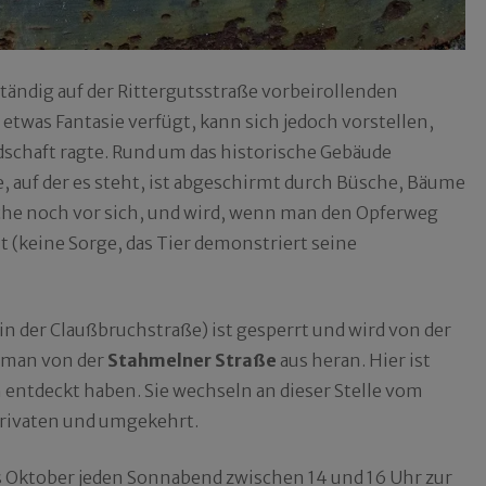
 ständig auf der Rittergutsstraße vorbeirollenden
etwas Fantasie verfügt, kann sich jedoch vorstellen,
schaft ragte. Rund um das historische Gebäude
 auf der es steht, ist abgeschirmt durch Büsche, Bäume
liche noch vor sich, und wird, wenn man den Opferweg
 (keine Sorge, das Tier demonstriert seine
n der Claußbruchstraße) ist gesperrt und wird von der
 man von der
Stahmelner Straße
aus heran. Hier ist
h entdeckt haben. Sie wechseln an dieser Stelle vom
privaten und umgekehrt.
s Oktober jeden Sonnabend zwischen 14 und 16 Uhr zur