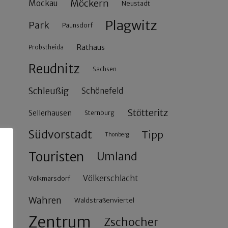
Möckern
Mockau
Neustadt
Plagwitz
Park
Paunsdorf
Rathaus
Probstheida
Reudnitz
Sachsen
Schleußig
Schönefeld
Stötteritz
Sellerhausen
Sternburg
Südvorstadt
Tipp
Thonberg
Touristen
Umland
Völkerschlacht
Volkmarsdorf
Wahren
Waldstraßenviertel
Zentrum
Zschocher