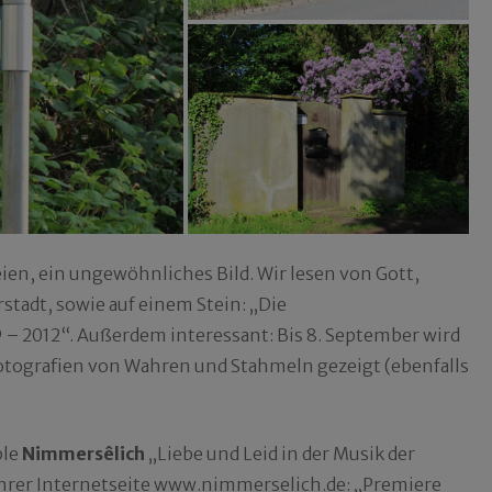
ien, ein ungewöhnliches Bild. Wir lesen von Gott,
stadt, sowie auf einem Stein: „Die
– 2012“. Außerdem interessant: Bis 8. September wird
Fotografien von Wahren und Stahmeln gezeigt (ebenfalls
ble
Nimmersêlich
„Liebe und Leid in der Musik der
ihrer Internetseite
www.nimmerselich.de
: „Premiere