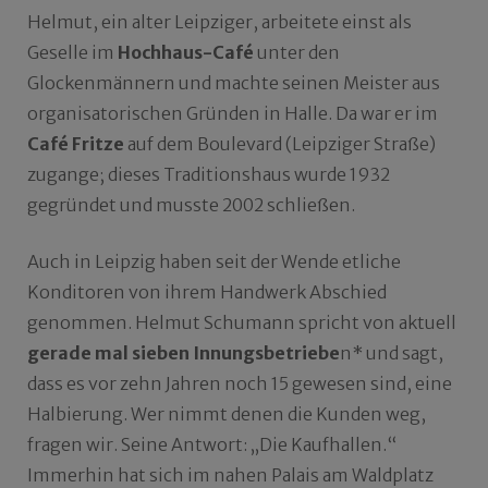
Helmut, ein alter Leipziger, arbeitete einst als
Geselle im
Hochhaus-Café
unter den
Glockenmännern und machte seinen Meister aus
organisatorischen Gründen in Halle. Da war er im
Café Fritze
auf dem Boulevard (Leipziger Straße)
zugange; dieses Traditionshaus wurde 1932
gegründet und musste 2002 schließen.
Auch in Leipzig haben seit der Wende etliche
Konditoren von ihrem Handwerk Abschied
genommen. Helmut Schumann spricht von aktuell
gerade mal sieben Innungsbetriebe
n* und sagt,
dass es vor zehn Jahren noch 15 gewesen sind, eine
Halbierung. Wer nimmt denen die Kunden weg,
fragen wir. Seine Antwort: „Die Kaufhallen.“
Immerhin hat sich im nahen Palais am Waldplatz