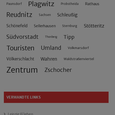
Plagwitz
Rathaus
Paunsdorf
Probstheida
Reudnitz
Schleußig
Sachsen
Stötteritz
Schönefeld
Sellerhausen
Sternburg
Südvorstadt
Tipp
Thonberg
Touristen
Umland
Volkmarsdorf
Wahren
Völkerschlacht
Waldstraßenviertel
Zentrum
Zschocher
VERWANDTE LINKS
Leipzig l(i)eben