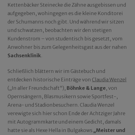
Kettenbäcker Steinecke die Zähne ausgebissen und
aufgegeben, wohingegen es die kleine Konditorei
der Schumanns noch gibt. Und während wir sitzen
und schwatzen, beobachten wir den stetigen
Kundenstrom – von studentisch bis gesetzt, vom
Anwohner bis zum Gelegenheitsgast aus der nahen
Sachsenklinik
.
Schließlich blättern wir im Gästebuch und
entdecken historische Einträge von
Claudia Wenzel
(„In aller Freundschaft“),
Böhnke & Lange
, von
Opernsängern, Blasmusikern sowie Sportfest-,
Arena- und Stadionbesuchern. Claudia Wenzel
verewigte sich hier schon Ende der Achtziger Jahre
mit Autogrammkarte und einem Gedicht, damals
hatte sie als Hexe Hella in Bulgakows
„Meister und