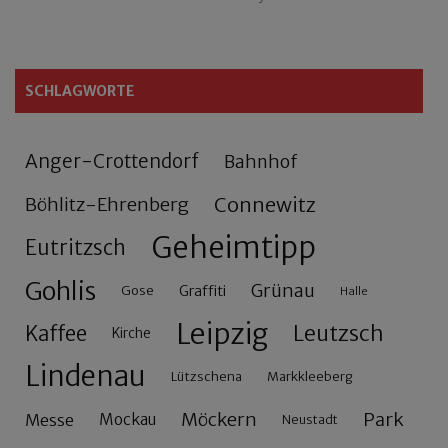
SCHLAGWORTE
Anger-Crottendorf
Bahnhof
Connewitz
Böhlitz-Ehrenberg
Geheimtipp
Eutritzsch
Gohlis
Grünau
Gose
Graffiti
Halle
Leipzig
Leutzsch
Kaffee
Kirche
Lindenau
Lützschena
Markkleeberg
Möckern
Park
Messe
Mockau
Neustadt