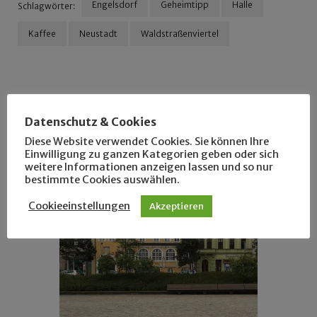
Engelsdorf
Geheimtipp
Halle
Schlagwörter:
Kaffee
Neustadt
Waldstraßenviertel
Beitragsnavigation
Für dich vielleicht
Datenschutz & Cookies
ebenfalls interessant …
Diese Website verwendet Cookies. Sie können Ihre
Einwilligung zu ganzen Kategorien geben oder sich
weitere Informationen anzeigen lassen und so nur
bestimmte Cookies auswählen.
Cookieeinstellungen
Akzeptieren