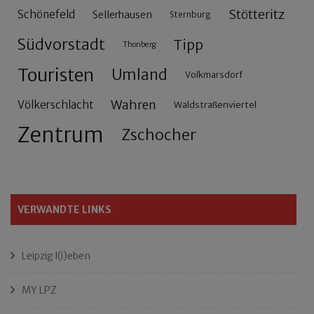
Stötteritz
Schönefeld
Sellerhausen
Sternburg
Südvorstadt
Tipp
Thonberg
Touristen
Umland
Volkmarsdorf
Wahren
Völkerschlacht
Waldstraßenviertel
Zentrum
Zschocher
VERWANDTE LINKS
Leipzig l(i)eben
MY LPZ