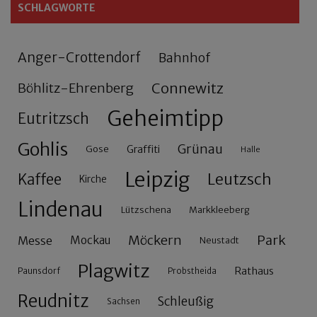
SCHLAGWORTE
Anger-Crottendorf
Bahnhof
Connewitz
Böhlitz-Ehrenberg
Geheimtipp
Eutritzsch
Gohlis
Grünau
Gose
Graffiti
Halle
Leipzig
Leutzsch
Kaffee
Kirche
Lindenau
Lützschena
Markkleeberg
Möckern
Park
Messe
Mockau
Neustadt
Plagwitz
Rathaus
Paunsdorf
Probstheida
Reudnitz
Schleußig
Sachsen