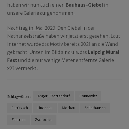
haben wir nun auch einen
Bauhaus-Giebel
in
unsere Galerie aufgenommen.
Nachtrag im Mai 2023:
Den
Giebel in der
Nathanaelstraße haben wir jetzt erst gesehen. Laut
Internet wurde das Motiv bereits 2021 an die Wand
gebracht.
Unten im Bild sind u.a. das
Leipzig Mural
Fest
und die nur wenige Meter entfernte Galerie
x23 vermerkt.
Anger-Crottendorf
Connewitz
Schlagwörter:
Eutritzsch
Lindenau
Mockau
Sellerhausen
Zentrum
Zschocher