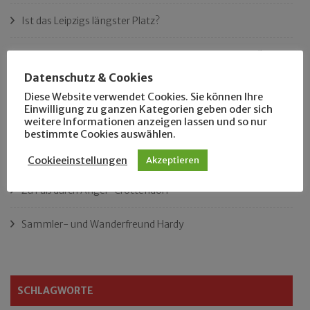
Ist das Leipzigs längster Platz?
„Als Hobbyhistoriker bin ich in ganz Leipzig zu Hause“
Datenschutz & Cookies
Das neue Eutritzsch-Buch
Diese Website verwendet Cookies. Sie können Ihre
Einwilligung zu ganzen Kategorien geben oder sich
weitere Informationen anzeigen lassen und so nur
Der Leipziger Schmiedetag von 1904
bestimmte Cookies auswählen.
Rennfahrer in Schönefeld und Zschocher
Cookieeinstellungen
Akzeptieren
Zu Fuß durch Anger-Crottendorf
Sammler- und Wanderfreund Hardy
SCHLAGWORTE