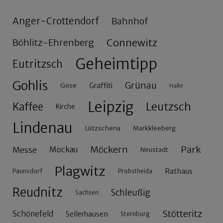
Anger-Crottendorf
Bahnhof
Connewitz
Böhlitz-Ehrenberg
Geheimtipp
Eutritzsch
Gohlis
Grünau
Gose
Graffiti
Halle
Leipzig
Leutzsch
Kaffee
Kirche
Lindenau
Lützschena
Markkleeberg
Möckern
Park
Messe
Mockau
Neustadt
Plagwitz
Rathaus
Paunsdorf
Probstheida
Reudnitz
Schleußig
Sachsen
Stötteritz
Schönefeld
Sellerhausen
Sternburg