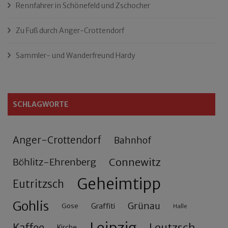
Rennfahrer in Schönefeld und Zschocher
Zu Fuß durch Anger-Crottendorf
Sammler- und Wanderfreund Hardy
SCHLAGWORTE
Anger-Crottendorf
Bahnhof
Connewitz
Böhlitz-Ehrenberg
Geheimtipp
Eutritzsch
Gohlis
Grünau
Gose
Graffiti
Halle
Leutzsch
Kirche