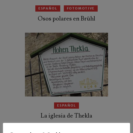
ESPAÑOL
FOTOMOTIVE
Osos polares en Brühl
ESPAÑOL
La iglesia de Thekla