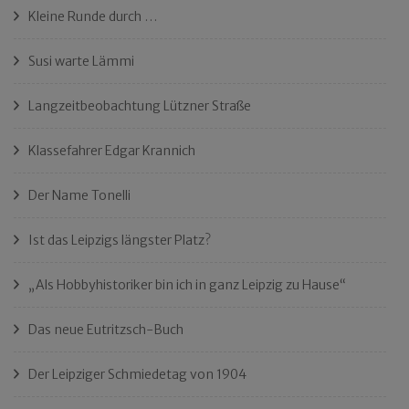
Kleine Runde durch …
Susi warte Lämmi
Langzeitbeobachtung Lützner Straße
Klassefahrer Edgar Krannich
Der Name Tonelli
Ist das Leipzigs längster Platz?
„Als Hobbyhistoriker bin ich in ganz Leipzig zu Hause“
Das neue Eutritzsch-Buch
Der Leipziger Schmiedetag von 1904