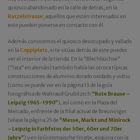
quiosco abandonado en la calle de detrás, en la
Ratzelstrasse
; aquellos que estén interesados en
este pueden ponerse en contacto con él.
Además conocemos el quiosco desocupado y vallado
en la
Coppiplatz
, si te sitúas detrás de este puedes
ver el interior de la tienda. En la “Blechbüchse”
(“lata” en alemán) también había las otrora típicas
construcciones de aluminio dorado oxidado y vidrio
(como se puede ver en la página 13 de la guía
fotográfica de Waltraud Grubitzsch
“Rote Brause –
Leipzig 1965-1990”
), así como en la Plaza del
Mercado, enfrente de la filial actual de Breuninger
(véase la página 25 de
“Messe, Markt und Minirock
– Leipzig in Farbfotos der 50er, 60er und 70er
Jahre”
) y en la Grimmaische Straße, esquina con la