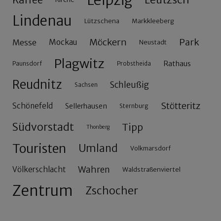
Leipzig
Kaffee
Lindenau
Lützschena
Markkleeberg
Möckern
Park
Messe
Mockau
Neustadt
Plagwitz
Rathaus
Paunsdorf
Probstheida
Reudnitz
Schleußig
Sachsen
Stötteritz
Schönefeld
Sellerhausen
Sternburg
Südvorstadt
Tipp
Thonberg
Touristen
Umland
Volkmarsdorf
Wahren
Völkerschlacht
Waldstraßenviertel
Zentrum
Zschocher