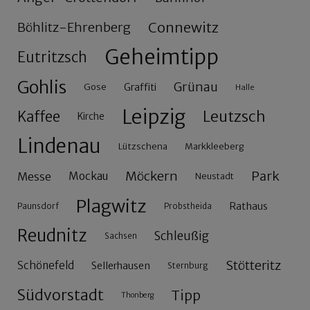
Connewitz
Böhlitz-Ehrenberg
Geheimtipp
Eutritzsch
Gohlis
Grünau
Gose
Graffiti
Halle
Leipzig
Leutzsch
Kaffee
Kirche
Lindenau
Lützschena
Markkleeberg
Möckern
Park
Messe
Mockau
Neustadt
Plagwitz
Rathaus
Paunsdorf
Probstheida
Reudnitz
Schleußig
Sachsen
Stötteritz
Schönefeld
Sellerhausen
Sternburg
Südvorstadt
Tipp
Thonberg