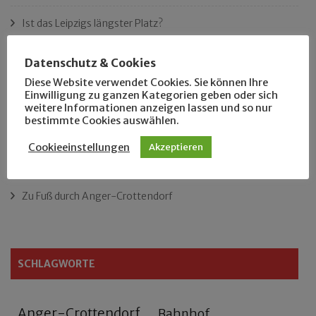
Ist das Leipzigs längster Platz?
„Als Hobbyhistoriker bin ich in ganz Leipzig zu Hause“
Datenschutz & Cookies
Diese Website verwendet Cookies. Sie können Ihre
Das neue Eutritzsch-Buch
Einwilligung zu ganzen Kategorien geben oder sich
weitere Informationen anzeigen lassen und so nur
bestimmte Cookies auswählen.
Der Leipziger Schmiedetag von 1904
Cookieeinstellungen
Akzeptieren
Rennfahrer in Schönefeld und Zschocher
Zu Fuß durch Anger-Crottendorf
SCHLAGWORTE
Anger-Crottendorf
Bahnhof