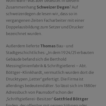
Wohl wahr! Was aber bedeutet in diesem
Zusammenhang
Schweizer Degen
? Auf
schweizerdegen.de lesen wir, dass so in
vergangenen Zeiten Facharbeiter mit einer
Doppelausbildung zum Setzer und Drucker
bezeichnet wurden.
Außerdem lieferte
Thomas
Bau- und
Stadtgeschichtliches: „In dem 1924/25 erbauten
Gebäude befand sich die Berthold
Messinglinienfabrik & Schriftgießerei – Abt.
Böttger-Klinkhardt, vermutlich wurden dort die
Drucktypen ‚Letter‘ gefertigt. Die Firma ist
allerdings bedeutend älter. So lässt sich im 1880er
Adressbuch von Paunsdorf schon der
‚Schriftgießerei-Besitzer‘
Gottfried Böttger
finden, der offenbar mit seinen Söhnen oder