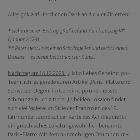
Alles geklärt! Herzlichen Dank an die vier Zitierten!
* siehe unseren Beitrag „Kaffeefahrt durch Leipzig VI“
(Januar 2023)
** Peter sieht links einen Schriftgießer und rechts einen
Drucker – es bleibt bei Schwarzer Kunst!
Nachtrag am 16.12.2023:
„Hallo liebes Geheimtipp-
Team, ich las gerade euren Artikel ‚Paris-Platte und
Schweizer Degen‘ im Geheimtipp und musste
schmunzeln. Ich zitiere: ‚In beiden Lokalen findet
sich viel Malerei im Stile der Franzosen des 19.
Jahrhunderts und auf der Karte des Achilles die für
ein griechisches Lokal ungewöhnlich benannte
Paris-Platte. Mit dem nunmehrigen Drumherum-