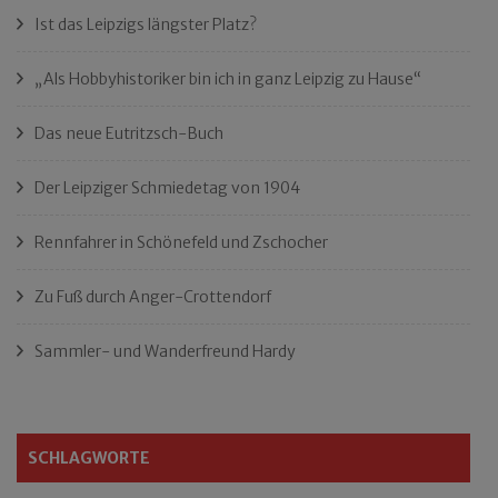
Ist das Leipzigs längster Platz?
„Als Hobbyhistoriker bin ich in ganz Leipzig zu Hause“
Das neue Eutritzsch-Buch
Der Leipziger Schmiedetag von 1904
Rennfahrer in Schönefeld und Zschocher
Zu Fuß durch Anger-Crottendorf
Sammler- und Wanderfreund Hardy
SCHLAGWORTE