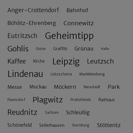
Anger-Crottendorf
Bahnhof
Connewitz
Böhlitz-Ehrenberg
Geheimtipp
Eutritzsch
Gohlis
Grünau
Gose
Graffiti
Halle
Leipzig
Leutzsch
Kaffee
Kirche
Lindenau
Lützschena
Markkleeberg
Möckern
Park
Messe
Mockau
Neustadt
Plagwitz
Rathaus
Paunsdorf
Probstheida
Reudnitz
Schleußig
Sachsen
Stötteritz
Schönefeld
Sellerhausen
Sternburg