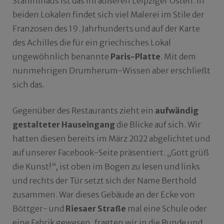
Stammhaus ist das im äußeren Leipziger Osten. In
beiden Lokalen findet sich viel Malerei im Stile der
Franzosen des 19. Jahrhunderts und auf der Karte
des Achilles die für ein griechisches Lokal
ungewöhnlich benannte
Paris-Platte
. Mit dem
nunmehrigen Drumherum-Wissen aber erschließt
sich das.
Gegenüber des Restaurants zieht ein
aufwändig
gestalteter Hauseingang
die Blicke auf sich. Wir
hatten diesen bereits im März 2022 abgelichtet und
auf unserer Facebook-Seite präsentiert. „Gott grüß
die Kunst!“, ist oben im Bogen zu lesen und links
und rechts der Tür setzt sich der Name Berthold
zusammen. War dieses Gebäude an der Ecke von
Böttger- und
Riesaer Straße
mal eine Schule oder
eine Fabrik gewesen, fragten wir in die Runde und