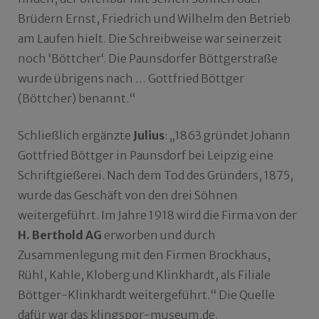
Brüdern Ernst, Friedrich und Wilhelm den Betrieb
am Laufen hielt. Die Schreibweise war seinerzeit
noch ‘Böttcher‘. Die Paunsdorfer Böttgerstraße
wurde übrigens nach … Gottfried Böttger
(Böttcher) benannt.“
Schließlich ergänzte
Julius
: „1863 gründet Johann
Gottfried Böttger in Paunsdorf bei Leipzig eine
Schriftgießerei. Nach dem Tod des Gründers, 1875,
wurde das Geschäft von den drei Söhnen
weitergeführt. Im Jahre 1918 wird die Firma von der
H. Berthold AG
erworben und durch
Zusammenlegung mit den Firmen Brockhaus,
Rühl, Kahle, Kloberg und Klinkhardt, als Filiale
Böttger-Klinkhardt weitergeführt.“ Die Quelle
dafür war das klingspor-museum.de.