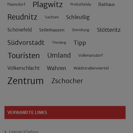
Plagwitz
Rathaus
Paunsdorf
Probstheida
Reudnitz
Schleußig
Sachsen
Stötteritz
Schönefeld
Sellerhausen
Sternburg
Südvorstadt
Tipp
Thonberg
Touristen
Umland
Volkmarsdorf
Wahren
Völkerschlacht
Waldstraßenviertel
Zentrum
Zschocher
VERWANDTE LINKS
Leipzig l(i)eben