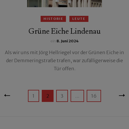
HISTORIE
LEUTE
Grüne Eiche Lindenau
ein
8. Juni 2024
Als wir uns mit Jörg Hellriegel vor der Grünen Eiche in
der Demmeringstraße trafen, war zufälligerweise die
Tür offen.
Seitennummerierung
Seite
Seite
Seite
Seite
1
2
3
…
16
der
Beiträge