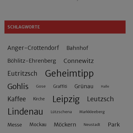
SCHLAGWORTE
Anger-Crottendorf
Bahnhof
Connewitz
Böhlitz-Ehrenberg
Geheimtipp
Eutritzsch
Gohlis
Grünau
Gose
Graffiti
Halle
Leipzig
Leutzsch
Kaffee
Kirche
Lindenau
Lützschena
Markkleeberg
Möckern
Park
Messe
Mockau
Neustadt