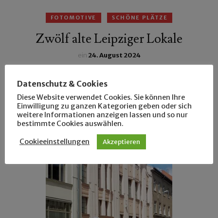
FOTOMOTIVE
SCHÖNE PLÄTZE
Zwölf alte Leipziger Lokale
ein
24. August 2024
Frank hat diesem Buch zwölf existierende Alt-
Datenschutz & Cookies
Leipziger Lokale entnommen und bringt uns auf den
Diese Website verwendet Cookies. Sie können Ihre
neuesten Stand.
Einwilligung zu ganzen Kategorien geben oder sich
weitere Informationen anzeigen lassen und so nur
bestimmte Cookies auswählen.
Cookieeinstellungen
Akzeptieren