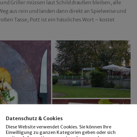
nd Griller müssen laut Schild draußen bleiben, alle
g aus rein und landen dann direkt an Spielweise und
oßen Tasse, Pott ist ein hässliches Wort – kostet
Datenschutz & Cookies
Diese Website verwendet Cookies. Sie können Ihre
Einwilligung zu ganzen Kategorien geben oder sich