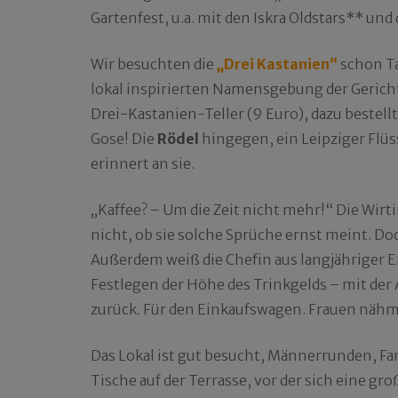
Gartenfest, u.a. mit den Iskra Oldstars** und
Wir besuchten die
„Drei Kastanien“
schon Ta
lokal inspirierten Namensgebung der Gericht
Drei-Kastanien-Teller (9 Euro), dazu bestellte
Gose! Die
Rödel
hingegen, ein Leipziger Flüs
erinnert an sie.
„Kaffee? – Um die Zeit nicht mehr!“ Die Wir
nicht, ob sie solche Sprüche ernst meint. Do
Außerdem weiß die Chefin aus langjähriger 
Festlegen der Höhe des Trinkgelds – mit der
zurück. Für den Einkaufswagen. Frauen nähm
Das Lokal ist gut besucht, Männerrunden, Fa
Tische auf der Terrasse, vor der sich eine