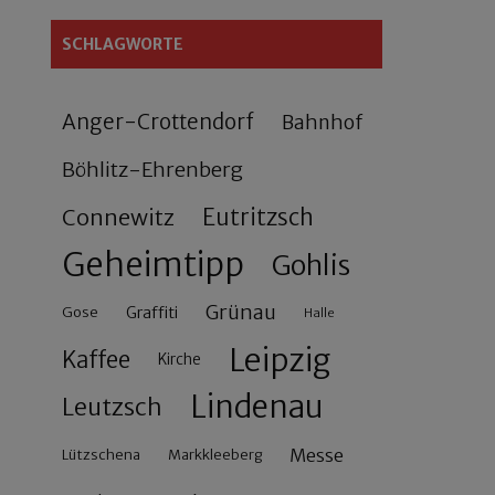
SCHLAGWORTE
Anger-Crottendorf
Bahnhof
Böhlitz-Ehrenberg
Connewitz
Eutritzsch
Geheimtipp
Gohlis
Grünau
Gose
Graffiti
Halle
Leipzig
Kaffee
Kirche
Lindenau
Leutzsch
Messe
Lützschena
Markkleeberg