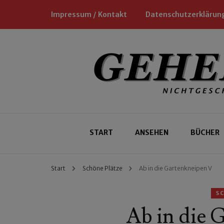
Impressum / Kontakt
Datenschutzerklärun
Nichtgeschäftliche Empfehlungen für
Geheimtipp
START
ANSEHEN
BÜCHER
Start
Schöne Plätze
Ab in die Gartenkneipen V
S
Ab in die 