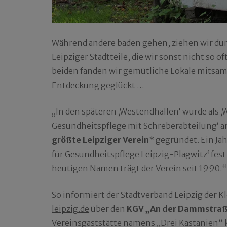
Während andere baden gehen, ziehen wir durc
Leipziger Stadtteile, die wir sonst nicht so o
beiden fanden wir gemütliche Lokale mitsamt
Entdeckung geglückt …
„In den späteren ‚Westendhallen‘ wurde als 
Gesundheitspflege mit Schreberabteilung‘ a
größte Leipziger Verein
* gegründet. Ein Jah
für Gesundheitspflege Leipzig-Plagwitz‘ fest
heutigen Namen trägt der Verein seit 1990.“
So informiert der Stadtverband Leipzig der K
leipzig.de
über den
KGV „An der Dammstraße
Vereinsgaststätte namens „Drei Kastanien“ k