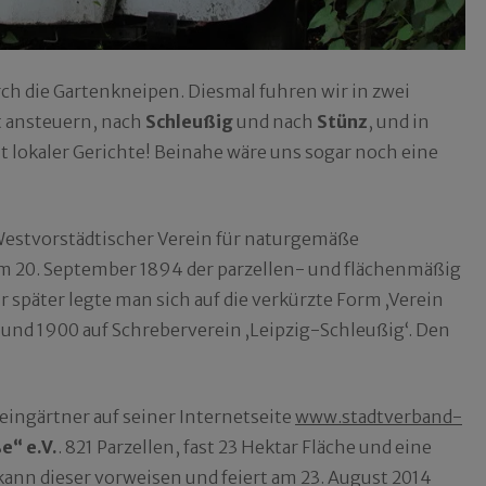
h die Gartenkneipen. Diesmal fuhren wir in zwei
ft ansteuern, nach
Schleußig
und nach
Stünz
, und in
 lokaler Gerichte! Beinahe wäre uns sogar noch eine
‚Westvorstädtischer Verein für naturgemäße
m 20. September 1894 der parzellen- und flächenmäßig
r später legte man sich auf die verkürzte Form ‚Verein
 und 1900 auf Schreberverein ‚Leipzig-Schleußig‘. Den
leingärtner auf seiner Internetseite
www.stadtverband-
“ e.V.
. 821 Parzellen, fast 23 Hektar Fläche und eine
ann dieser vorweisen und feiert am 23. August 2014