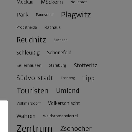
Möckern
Mockau
Neustadt
Plagwitz
Park
Paunsdorf
Rathaus
Probstheida
Reudnitz
Sachsen
Schleußig
Schönefeld
Stötteritz
Sellerhausen
Sternburg
Südvorstadt
Tipp
Thonberg
Touristen
Umland
Völkerschlacht
Volkmarsdorf
Wahren
Waldstraßenviertel
Zentrum
Zschocher