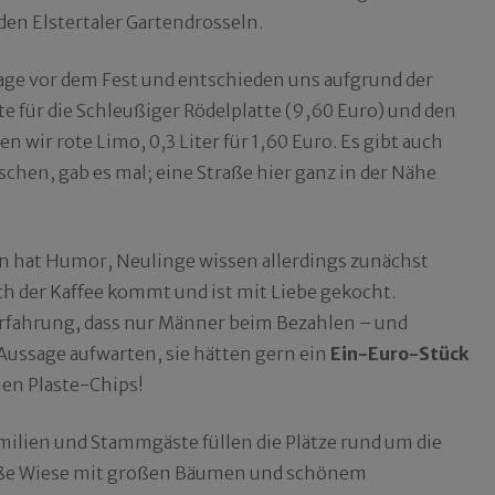
 den Elstertaler Gartendrosseln.
ge vor dem Fest und entschieden uns aufgrund der
e für die Schleußiger Rödelplatte (9,60 Euro) und den
n wir rote Limo, 0,3 Liter für 1,60 Euro. Es gibt auch
schen, gab es mal; eine Straße hier ganz in der Nähe
tin hat Humor, Neulinge wissen allerdings zunächst
ch der Kaffee kommt und ist mit Liebe gekocht.
Erfahrung, dass nur Männer beim Bezahlen – und
 Aussage aufwarten, sie hätten gern ein
Ein-Euro-Stück
en Plaste-Chips!
milien und Stammgäste füllen die Plätze rund um die
 große Wiese mit großen Bäumen und schönem