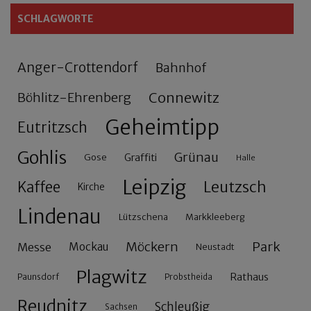
SCHLAGWORTE
Anger-Crottendorf
Bahnhof
Connewitz
Böhlitz-Ehrenberg
Geheimtipp
Eutritzsch
Gohlis
Grünau
Gose
Graffiti
Halle
Leipzig
Leutzsch
Kaffee
Kirche
Lindenau
Lützschena
Markkleeberg
Möckern
Park
Messe
Mockau
Neustadt
Plagwitz
Rathaus
Paunsdorf
Probstheida
Reudnitz
Schleußig
Sachsen