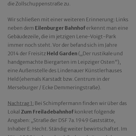
die Zollschuppenstraße zu.
Wir schließen mit einer weiteren Erinnerung: Links
neben dem
Eilenburger Bahnhof
erkennt man eine
Gebäudezeile, die im jetzigen Lene-Voigt-Park
immer noch steht. Vor der befand sich im Jahre
2014 der Freisitz
Held Garden
(„Der rustikale und
handgemachte Biergarten im Leipziger Osten“),
eine Außenstelle des Lindenauer Künstlerhauses
Held (ehemals Karstadt bzw. Centrum in der
Merseburger / Ecke Demmeringstraße).
Nachtrag 1:
Bei Schimpfermann finden wir über das
Lokal
Zum Freiladebahnhof
konkret folgende
Angaben: „Straße der DSF 7a. 1949 Gaststätte,
Inhaber E. Hecht. Ständig weiter bewirtschaftet. Im