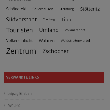
Stötteritz
Schönefeld
Sellerhausen
Sternburg
Südvorstadt
Tipp
Thonberg
Touristen
Umland
Volkmarsdorf
Wahren
Völkerschlacht
Waldstraßenviertel
Zentrum
Zschocher
VERWANDTE LINKS
Leipzig l(i)eben
MY LPZ