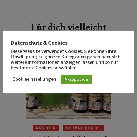
Beitragsnavigation
Für dich vielleicht
ebenfalls interessant …
Datenschutz & Cookies
Diese Website verwendet Cookies. Sie können Ihre
Einwilligung zu ganzen Kategorien geben oder sich
weitere Informationen anzeigen lassen und so nur
bestimmte Cookies auswählen.
Cookieeinstellungen
Akzeptieren
ANSEHEN
SCHÖNE PLÄTZE