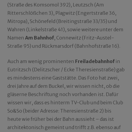
(Straße des Komsomol 392), Leutzsch (Am
Ritterschlößchen 3), Plagwitz (Engertstraße 36,
Mitropa), Schönefeld (Breitingstraße 33/35) und
Wahren (Linkelstraße 41), sowie weitere unter dem
Namen
Am Bahnhof
, Connewitz (Fritz-Austel-
Straße 95) und Rückmarsdorf (Bahnhofstraße 16).
Auch am wenig prominenten
Freiladebahnhof
in
Eutritzsch (Delitzscher / Ecke Theresienstraße) gab
es mindestens eine Gaststätte. Das Foto hat zwei,
drei Jahre auf dem Buckel, wir wissen nicht, ob die
gläserne Beschriftung noch vorhanden ist. Dafür
wissen wir, dass es hinterm TV-Club und beim Club
So&So (beider Adresse: Theresienstraße 2) bis
heute wie früher bei der Bahn aussieht – das ist
architektonisch gemeint und trifft z.B. ebenso auf