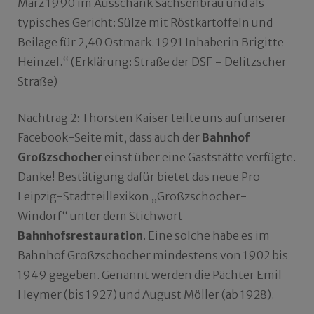
März 1990 im Ausschank Sachsenbräu und als
typisches Gericht: Sülze mit Röstkartoffeln und
Beilage für 2,40 Ostmark. 1991 Inhaberin Brigitte
Heinzel.“ (Erklärung: Straße der DSF = Delitzscher
Straße)
Nachtrag 2:
Thorsten Kaiser teilte uns auf unserer
Facebook-Seite mit, dass auch der
Bahnhof
Großzschocher
einst über eine Gaststätte verfügte.
Danke! Bestätigung dafür bietet das neue Pro-
Leipzig-Stadtteillexikon „Großzschocher-
Windorf“ unter dem Stichwort
Bahnhofsrestauration
. Eine solche habe es im
Bahnhof Großzschocher mindestens von 1902 bis
1949 gegeben. Genannt werden die Pächter Emil
Heymer (bis 1927) und August Möller (ab 1928).