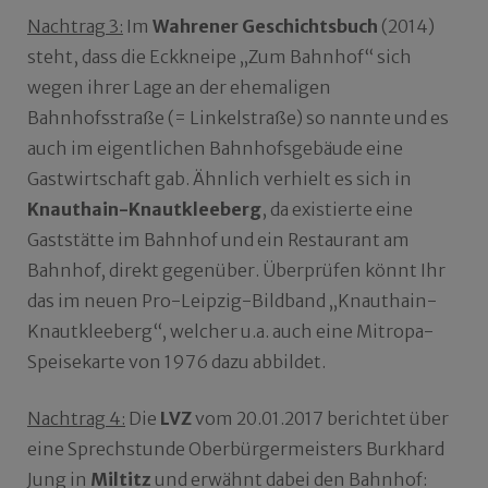
Nachtrag 3:
Im
Wahrener
Geschichtsbuch
(2014)
steht, dass die Eckkneipe „Zum Bahnhof“ sich
wegen ihrer Lage an der ehemaligen
Bahnhofsstraße (= Linkelstraße) so nannte und es
auch im eigentlichen Bahnhofsgebäude eine
Gastwirtschaft gab. Ähnlich verhielt es sich in
Knauthain-Knautkleeberg
, da existierte eine
Gaststätte im Bahnhof und ein Restaurant am
Bahnhof, direkt gegenüber. Überprüfen könnt Ihr
das im neuen Pro-Leipzig-Bildband „Knauthain-
Knautkleeberg“, welcher u.a. auch eine Mitropa-
Speisekarte von 1976 dazu abbildet.
Nachtrag 4:
Die
LVZ
vom 20.01.2017 berichtet über
eine Sprechstunde Oberbürgermeisters Burkhard
Jung in
Miltitz
und erwähnt dabei den Bahnhof: