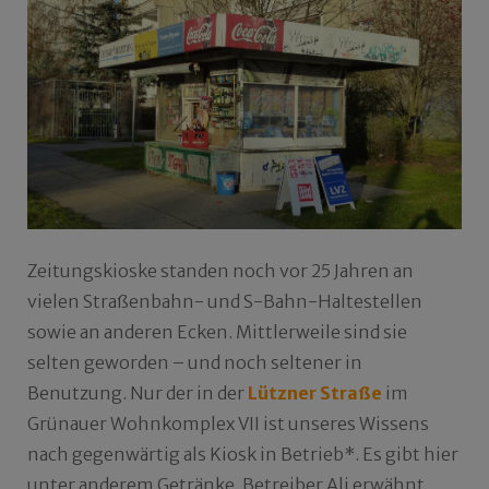
Zeitungskioske standen noch vor 25 Jahren an
vielen Straßenbahn- und S-Bahn-Haltestellen
sowie an anderen Ecken. Mittlerweile sind sie
selten geworden – und noch seltener in
Benutzung. Nur der in der
Lützner Straße
im
Grünauer Wohnkomplex VII ist unseres Wissens
nach gegenwärtig als Kiosk in Betrieb*. Es gibt hier
unter anderem Getränke. Betreiber Ali erwähnt