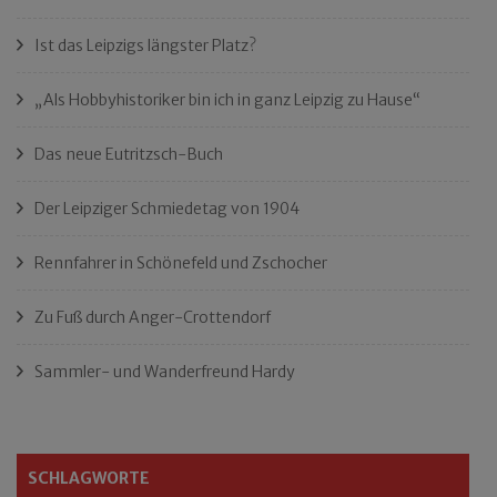
Ist das Leipzigs längster Platz?
„Als Hobbyhistoriker bin ich in ganz Leipzig zu Hause“
Das neue Eutritzsch-Buch
Der Leipziger Schmiedetag von 1904
Rennfahrer in Schönefeld und Zschocher
Zu Fuß durch Anger-Crottendorf
Sammler- und Wanderfreund Hardy
SCHLAGWORTE