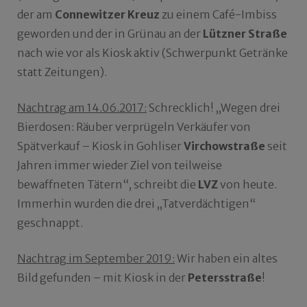
der am
Connewitzer Kreuz
zu einem Café-Imbiss
geworden und der in Grünau an der
Lützner Straße
nach wie vor als Kiosk aktiv (Schwerpunkt Getränke
statt Zeitungen).
Nachtrag am 14.06.2017:
Schrecklich! „Wegen drei
Bierdosen: Räuber verprügeln Verkäufer von
Spätverkauf – Kiosk in Gohliser
Virchowstraße
seit
Jahren immer wieder Ziel von teilweise
bewaffneten Tätern“, schreibt die
LVZ
von heute.
Immerhin wurden die drei „Tatverdächtigen“
geschnappt.
Nachtrag im September 2019:
Wir haben ein altes
Bild gefunden – mit Kiosk in der
Petersstraße
!