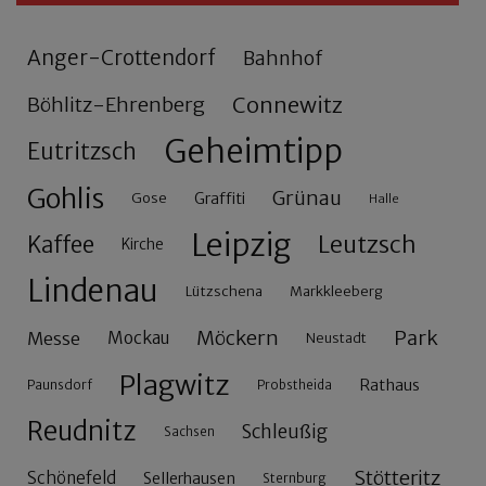
Anger-Crottendorf
Bahnhof
Connewitz
Böhlitz-Ehrenberg
Geheimtipp
Eutritzsch
Gohlis
Grünau
Gose
Graffiti
Halle
Leipzig
Leutzsch
Kaffee
Kirche
Lindenau
Lützschena
Markkleeberg
Möckern
Park
Messe
Mockau
Neustadt
Plagwitz
Rathaus
Paunsdorf
Probstheida
Reudnitz
Schleußig
Sachsen
Stötteritz
Schönefeld
Sellerhausen
Sternburg