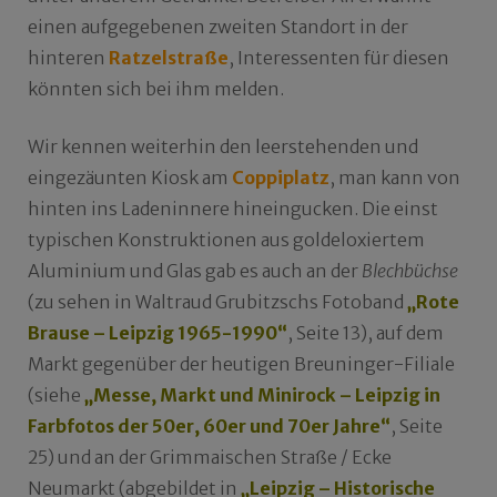
einen aufgegebenen zweiten Standort in der
hinteren
Ratzelstraße
, Interessenten für diesen
könnten sich bei ihm melden.
Wir kennen weiterhin den leerstehenden und
eingezäunten Kiosk am
Coppiplatz
, man kann von
hinten ins Ladeninnere hineingucken. Die einst
typischen Konstruktionen aus goldeloxiertem
Aluminium und Glas gab es auch an der
Blechbüchse
(zu sehen in Waltraud Grubitzschs Fotoband
„Rote
Brause – Leipzig 1965-1990“
, Seite 13), auf dem
Markt gegenüber der heutigen Breuninger-Filiale
(siehe
„Messe, Markt und Minirock – Leipzig in
Farbfotos der 50er, 60er und 70er Jahre“
, Seite
25) und an der Grimmaischen Straße / Ecke
Neumarkt (abgebildet in
„Leipzig – Historische