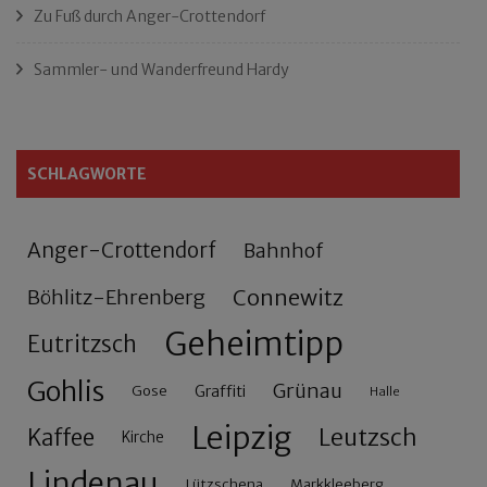
Zu Fuß durch Anger-Crottendorf
Sammler- und Wanderfreund Hardy
SCHLAGWORTE
Anger-Crottendorf
Bahnhof
Connewitz
Böhlitz-Ehrenberg
Geheimtipp
Eutritzsch
Gohlis
Grünau
Gose
Graffiti
Halle
Leipzig
Leutzsch
Kaffee
Kirche
Lindenau
Lützschena
Markkleeberg