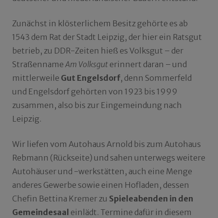
Zunächst in klösterlichem Besitz gehörte es ab
1543 dem Rat der Stadt Leipzig, der hier ein Ratsgut
betrieb, zu DDR-Zeiten hieß es Volksgut – der
Straßenname
Am Volksgut
erinnert daran – und
mittlerweile
Gut Engelsdorf
, denn Sommerfeld
und Engelsdorf gehörten von 1923 bis 1999
zusammen, also bis zur Eingemeindung nach
Leipzig.
Wir liefen vom Autohaus Arnold bis zum Autohaus
Rebmann (Rückseite) und sahen unterwegs weitere
Autohäuser und -werkstätten, auch eine Menge
anderes Gewerbe sowie einen Hofladen, dessen
Chefin Bettina Kremer zu
Spieleabenden in den
Gemeindesaal
einlädt. Termine dafür in diesem