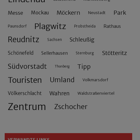
Möckern
Park
Messe
Mockau
Neustadt
Plagwitz
Rathaus
Paunsdorf
Probstheida
Reudnitz
Schleußig
Sachsen
Stötteritz
Schönefeld
Sellerhausen
Sternburg
Südvorstadt
Tipp
Thonberg
Touristen
Umland
Volkmarsdorf
Wahren
Völkerschlacht
Waldstraßenviertel
Zentrum
Zschocher