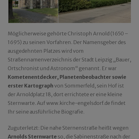
Möglicherweise gehörte Christoph Arnold (1650 –
1695) zu seinen Vorfahren. Der Namensgeber des
ausgedehnten Platzes wird vom
Straßennamenverzeichnis der Stadt Leipzig „Bauer,
Ortschronist und Astronom“ genannt. Er war
Kometenentdecker, Planetenbeobachter sowie
erster Kartograph
von Sommerfeld, sein Hof ist
der Arnoldplatz 18, dort errichtete er eine kleine
Sternwarte. Auf www.kirche-engelsdorf.de findet
Ihr seine ausführliche Biografie.
Zuguterletzt: Die nahe Sternenstraße heißt wegen
Arnolds Sternwarte
so, die Sabinenstraße nach der