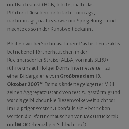
und Buchkunst (HGB) lehrte, malte das
Pförtnerhäuschen mehrfach – mittags,
nachmittags, nachts sowie mit Spiegelung – und
machte es so in der Kunstwelt bekannt.
Bleiben wir bei Suchmaschinen: Das bis heute aktiv
betriebene Pförtnerhäuschen in der
Rückmarsdorfer Straße (ALBA, vormals SERO)
führte uns auf Holger Dorns Internetseite – zu
einer Bildergalerie vom
Großbrand am 13.
Oktober 2007*
. Damals änderte gelagerter Müll
seinen Aggregatzustand von fest zu gasförmig und
war als gelblichdunkle Riesenwolke weit sichtbar
im Leipziger Westen. Ebenfalls aktiv betrieben
werden die Pförtnerhäuschen von
LVZ
(Druckerei)
und
MDR
(ehemaliger Schlachthof).