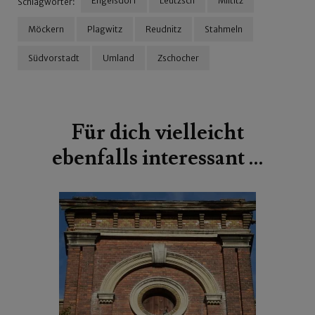
Engelsdorf
Leutzsch
Miltitz
Schlagwörter:
Möckern
Plagwitz
Reudnitz
Stahmeln
Südvorstadt
Umland
Zschocher
Beitragsnavigation
Für dich vielleicht
ebenfalls interessant …