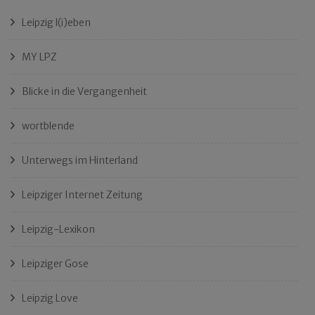
Leipzig l(i)eben
MY LPZ
Blicke in die Vergangenheit
wortblende
Unterwegs im Hinterland
Leipziger Internet Zeitung
Leipzig-Lexikon
Leipziger Gose
Leipzig Love