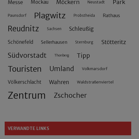
Möckern
Park
Messe
Mockau
Neustadt
Plagwitz
Rathaus
Paunsdorf
Probstheida
Reudnitz
Schleußig
Sachsen
Stötteritz
Schönefeld
Sellerhausen
Sternburg
Südvorstadt
Tipp
Thonberg
Touristen
Umland
Volkmarsdorf
Wahren
Völkerschlacht
Waldstraßenviertel
Zentrum
Zschocher
VERWANDTE LINKS