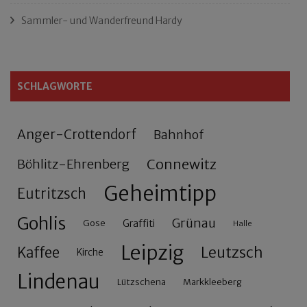
Sammler- und Wanderfreund Hardy
SCHLAGWORTE
Anger-Crottendorf
Bahnhof
Connewitz
Böhlitz-Ehrenberg
Geheimtipp
Eutritzsch
Gohlis
Grünau
Gose
Graffiti
Halle
Leipzig
Leutzsch
Kaffee
Kirche
Lindenau
Lützschena
Markkleeberg