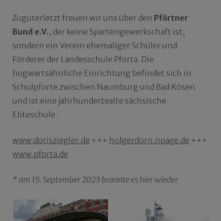
Zuguterletzt freuen wir uns über den
Pförtner
Bund e.V.
, der keine Spartengewerkschaft ist,
sondern ein Verein ehemaliger Schüler und
Förderer der Landesschule Pforta. Die
hogwartsähnliche Einrichtung befindet sich in
Schulpforte zwischen Naumburg und Bad Kösen
und ist eine jahrhundertealte sächsische
Eliteschule.
www.dorisziegler.de
+++
holgerdorn.npage.de
+++
www.pforta.de
* am 15. September 2023 brannte es hier wieder