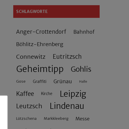
SCHLAGWORTE
Anger-Crottendorf
Bahnhof
Böhlitz-Ehrenberg
Connewitz
Eutritzsch
Geheimtipp
Gohlis
Grünau
Gose
Graffiti
Halle
Leipzig
Kaffee
Kirche
Lindenau
Leutzsch
Messe
Lützschena
Markkleeberg