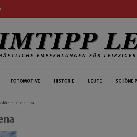
g
 Leipziger und Gäste
 Leipzig
FOTOMOTIVE
HISTORIE
LEUTE
SCHÖNE 
sskirche Lützschena
ena