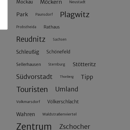
Möckern
Mockau
Neustadt
Plagwitz
Park
Paunsdorf
Rathaus
Probstheida
Reudnitz
Sachsen
Schleußig
Schönefeld
Stötteritz
Sellerhausen
Sternburg
Südvorstadt
Tipp
Thonberg
Touristen
Umland
Völkerschlacht
Volkmarsdorf
Wahren
Waldstraßenviertel
Zentrum
Zschocher