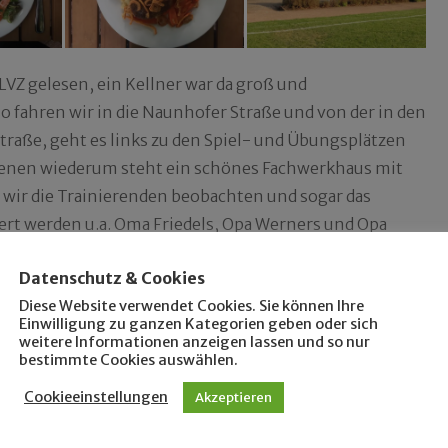
 LVZ gelesen, ein Kellner war da groß und
 fahren wir in die Naunhofer Straße und von der in den
Straße, geht es links zu den Spiel- und Übungsplätzen
denen wiederum steht ein schönes Fachwerkhaus mit
 wir die Trainierenden beobachten und sogar das
rt werden u.a. Oma Friedels, Opa Werners und Opa
erweckenden Kellnerinnen und Kellnern. Der Andrang
Datenschutz & Cookies
icherheitshalber telefonisch anmelden.
Diese Website verwendet Cookies. Sie können Ihre
Einwilligung zu ganzen Kategorien geben oder sich
thain und Knautkleeberg hätten wir ohne einen
weitere Informationen anzeigen lassen und so nur
wir sogar schon im nahen See-Hasen** zu Gast gewesen
bestimmte Cookies auswählen.
ch-Straße gleich das nächste Ziel? Eine ehemalige
Cookieeinstellungen
Akzeptieren
 richtigen Anziehungspunkt darstellt – romantisch,
außen. Niedliche Tiere sind hier zu sehen, vergessene