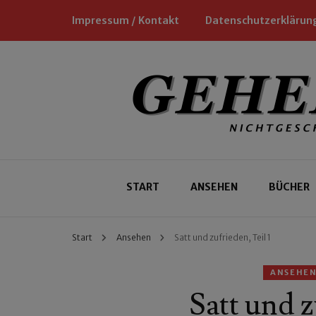
Impressum / Kontakt
Datenschutzerklärun
Nichtgeschäftliche Empfehlungen für
Geheimtipp
START
ANSEHEN
BÜCHER
Start
Ansehen
Satt und zufrieden, Teil 1
ANSEHE
Satt und z