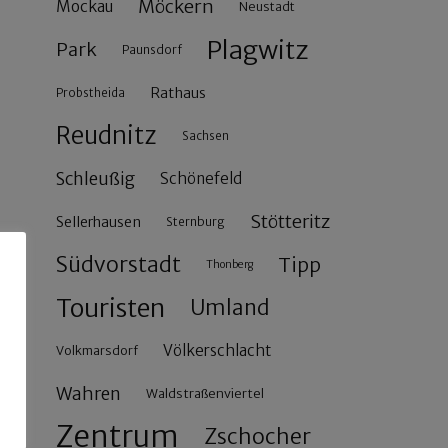
Möckern
Mockau
Neustadt
Plagwitz
Park
Paunsdorf
Rathaus
Probstheida
Reudnitz
Sachsen
Schleußig
Schönefeld
Stötteritz
Sellerhausen
Sternburg
Südvorstadt
Tipp
Thonberg
Touristen
Umland
Völkerschlacht
Volkmarsdorf
Wahren
Waldstraßenviertel
Zentrum
Zschocher