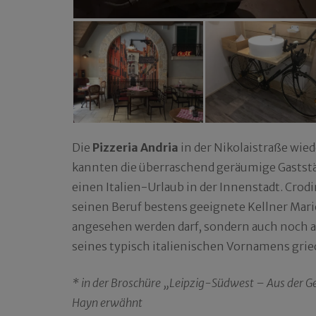
Die
Pizzeria Andria
in der Nikolaistraße wie
kannten die überraschend geräumige Gaststä
einen Italien-Urlaub in der Innenstadt. Crodi
seinen Beruf bestens geeignete Kellner Mari
angesehen werden darf, sondern auch noch a
seines typisch italienischen Vornamens gri
* in der Broschüre „Leipzig-Südwest – Aus der Ge
Hayn erwähnt