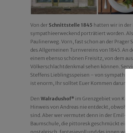
Von der
Schnittstelle 1845
hatten wir in der
sympathieerweckend porträtiert worden. Also
Paulinerweg. Vorn, fast schon an der Prager 
des Allgemeinen Turnvereins von 1845. An 
einem ebenso schönen Freisitz, von dem aus
Völkerschlachtdenkmal sehen können. Servie
Steffens Lieblingsspeisen – von sympathie
ist enorm, Ihr solltet Euer Kommen darum s
Den
Walradushof*
im Grenzgebiet von Knau
Hinweis von Andreas nie entdeckt, obwohl 
sind. Aber wer vermutet denn in der Emil-Tei
Baumschule, die pittoresk geschmückt einen
nostalgisch, fantasievoll und das innen wie 