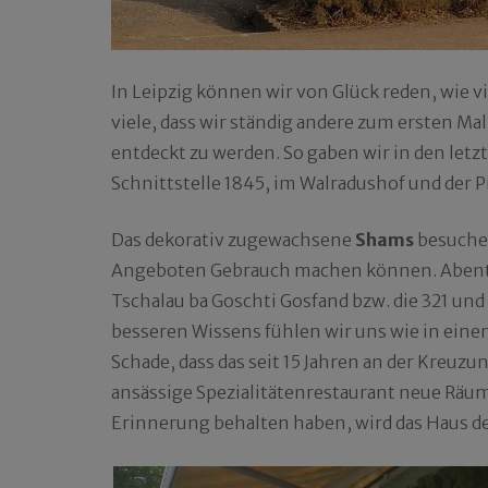
In Leipzig können wir von Glück reden, wie 
viele, dass wir ständig andere zum ersten Mal
entdeckt zu werden. So gaben wir in den le
Schnittstelle 1845, im Walradushof und der Pi
Das dekorativ zugewachsene
Shams
besuchen
Angeboten Gebrauch machen können. Abenteu
Tschalau ba Goschti Gosfand bzw. die 321 un
besseren Wissens fühlen wir uns wie in eine
Schade, dass das seit 15 Jahren an der Kre
ansässige Spezialitätenrestaurant neue Räu
Erinnerung behalten haben, wird das Haus d