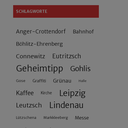
SCHLAGWORTE
Anger-Crottendorf
Bahnhof
Böhlitz-Ehrenberg
Connewitz
Eutritzsch
Geheimtipp
Gohlis
Grünau
Gose
Graffiti
Halle
Leipzig
Kaffee
Kirche
Lindenau
Leutzsch
Messe
Lützschena
Markkleeberg