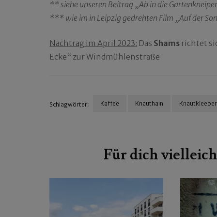
** siehe unseren Beitrag „Ab in die Gartenkneip
*** wie im in Leipzig gedrehten Film „Auf der So
Nachtrag im April 2023:
Das
Shams
richtet s
Ecke“ zur Windmühlenstraße
Kaffee
Knauthain
Knautkleebe
Schlagwörter:
Beitragsnavigation
Für dich vielleich