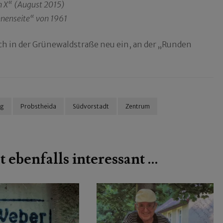
en X“ (August 2015)
nnenseite“ von 1961
ich in der Grünewaldstraße neu ein, an der „Runden
rg
Probstheida
Südvorstadt
Zentrum
t ebenfalls interessant …