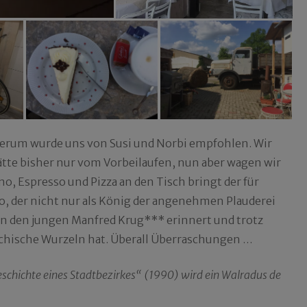
derum wurde uns von Susi und Norbi empfohlen. Wir
tte bisher nur vom Vorbeilaufen, nun aber wagen wir
no, Espresso und Pizza an den Tisch bringt der für
o, der nicht nur als König der angenehmen Plauderei
n den jungen Manfred Krug*** erinnert und trotz
echische Wurzeln hat. Überall Überraschungen …
schichte eines Stadtbezirkes“ (1990) wird ein Walradus de