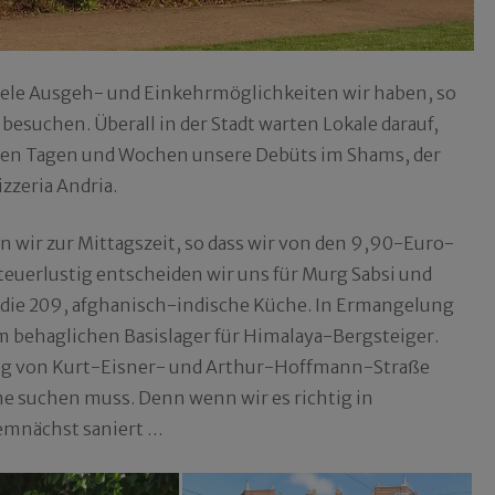
viele Ausgeh- und Einkehrmöglichkeiten wir haben, so
 besuchen. Überall in der Stadt warten Lokale darauf,
tzten Tagen und Wochen unsere Debüts im Shams, der
zzeria Andria.
 wir zur Mittagszeit, so dass wir von den 9,90-Euro-
erlustig entscheiden wir uns für Murg Sabsi und
d die 209, afghanisch-indische Küche. In Ermangelung
m behaglichen Basislager für Himalaya-Bergsteiger.
uzung von Kurt-Eisner- und Arthur-Hoffmann-Straße
me suchen muss. Denn wenn wir es richtig in
emnächst saniert …