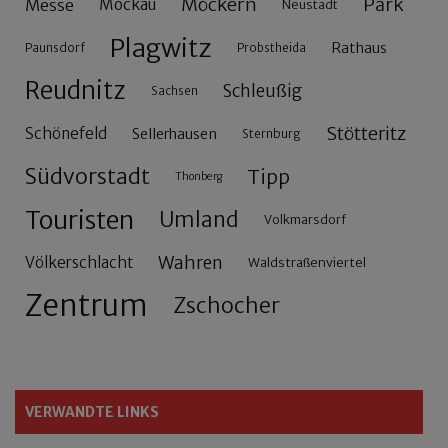
Möckern
Park
Messe
Mockau
Neustadt
Plagwitz
Rathaus
Paunsdorf
Probstheida
Reudnitz
Schleußig
Sachsen
Stötteritz
Schönefeld
Sellerhausen
Sternburg
Südvorstadt
Tipp
Thonberg
Touristen
Umland
Volkmarsdorf
Wahren
Völkerschlacht
Waldstraßenviertel
Zentrum
Zschocher
VERWANDTE LINKS