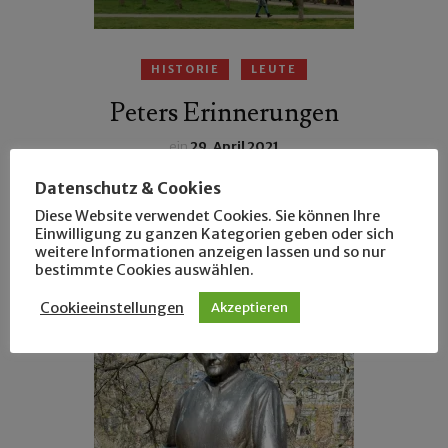
HISTORIE
LEUTE
Peters Erinnerungen
ein
29. April 2021
Wusstet Ihr, dass die Rubensstraße Ochsengasse
Datenschutz & Cookies
genannt wurde und es im Ramdohrschen Park eine
Diese Website verwendet Cookies. Sie können Ihre
Einwilligung zu ganzen Kategorien geben oder sich
Jugendherberge gab?
weitere Informationen anzeigen lassen und so nur
bestimmte Cookies auswählen.
Cookieeinstellungen
Akzeptieren