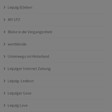
Leipzig l(i)eben
MY LPZ
Blicke in die Vergangenheit
wortblende
Unterwegs im Hinterland
Leipziger Internet Zeitung
Leipzig-Lexikon
Leipziger Gose
Leipzig Love