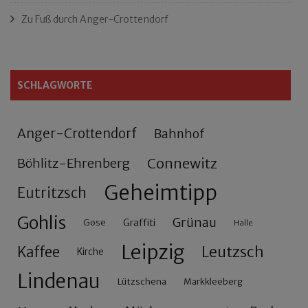
Zu Fuß durch Anger-Crottendorf
SCHLAGWORTE
Anger-Crottendorf
Bahnhof
Connewitz
Böhlitz-Ehrenberg
Geheimtipp
Eutritzsch
Gohlis
Grünau
Gose
Graffiti
Halle
Leipzig
Leutzsch
Kaffee
Kirche
Lindenau
Lützschena
Markkleeberg