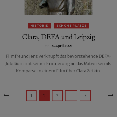
HISTORIE
SCHÖNE PLÄTZE
Clara, DEFA und Leipzig
ein
15. April 2021
Filmfreund Jens verknüpft das bevorstehende DEFA-
Jubiläum mit seiner Erinnerung an das Mitwirken als
Komparse in einem Film über Clara Zetkin.
Seitennummerierung
Seite
Seite
Seite
Seite
1
2
3
…
7
der
Beiträge