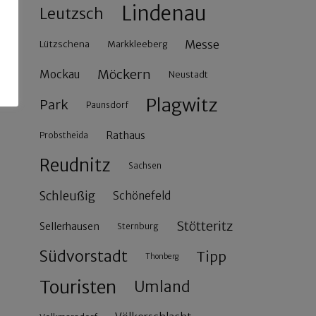
Lindenau
Leutzsch
Messe
Lützschena
Markkleeberg
Möckern
Mockau
Neustadt
Plagwitz
Park
Paunsdorf
Rathaus
Probstheida
Reudnitz
Sachsen
Schleußig
Schönefeld
Stötteritz
Sellerhausen
Sternburg
Südvorstadt
Tipp
Thonberg
Touristen
Umland