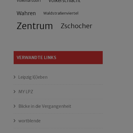
Völkerschlacht
Volkmarsdorf
Wahren
Waldstraßenviertel
Zentrum
Zschocher
VERWANDTE LINKS
Leipzig l(i)eben
MY LPZ
Blicke in die Vergangenheit
wortblende