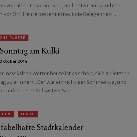
an von alten Lokomotiven, Rollrestaurants und den
n vor Ort. Heute besteht erneut die Gelegenheit …
ÖNE PLÄTZE
 Sonntag am Kulki
 Oktober 2014
em nasskalten Wetter heute ist es schön, sich an letzten
ag zu erinnern. Der war ein richtiger Sommertag, und
mrundeten den Kulkwitzer See …
EHEN
LEUTE
fabelhafte Stadtkalender