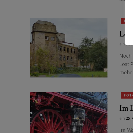
BÜC
Los
ein
30.
Noch v
Lost 
mehr 
FOT
Im 
ein
25.
Im Mä