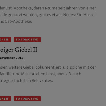
der Ost-Apotheke, deren Räume seit Jahren von einer
halle genutzt werden, gibt es etwas Neues: Ein Hostel
s Ost-Apotheke.
EHEN
FOTOMOTIVE
ziger Giebel II
 November 2014
aben weitere Giebel dokumentiert, u.a. solche mit der
familie und Maskottchen Lipsi, aber z.B. auch
triegeschichtlich Relevantes.
EHEN
FOTOMOTIVE