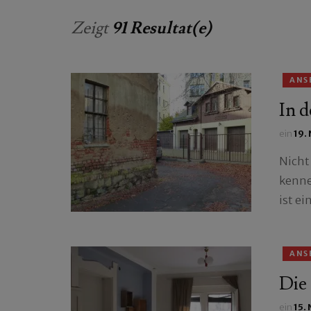
Zeigt
91 Resultat(e)
ANS
In d
ein
19.
Nicht
kenne
ist e
ANS
Die
ein
15.