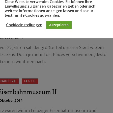
Diese Website verwendet Cookies. Sie können Ihre
Einwilligung zu ganzen Kategorien geben oder sich
weitere Informationen anzeigen lassen und so nur
bestimmte Cookies auswählen.
HER
FOTOMOTIVE
Cookieeinstellungen
Akzeptieren
t Places verschwinden
 Oktober 2014
or 25 Jahren sah der größte Teil unserer Stadt wie ein
Place aus. Doch je mehr Lost Places verschwinden, desto
trauern wir ihnen nach.
OMOTIVE
LEUTE
Eisenbahnmuseum II
 Oktober 2014
rz waren wir im Leipziger Eisenbahnmuseum und