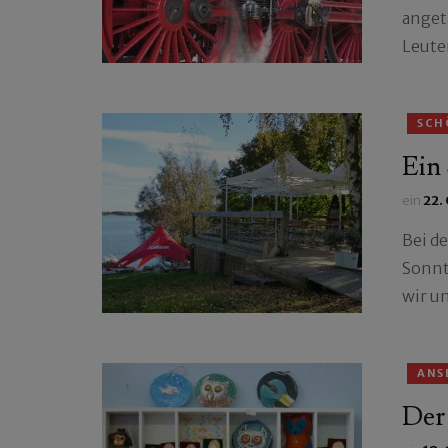
anget
Leute
SCH
Ein
ein
22.
Bei d
Sonnt
wir u
ANS
Der 