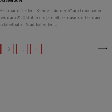
 Oktober 2014
Hartmanns Laden „Kleine Träumerei“ am Lindenauer
wird am 21. Oktober ein Jahr alt. Fantasie und Fantadu
in fabelhafter Stadtkalender …
ite
Seite
Seite
3
…
11