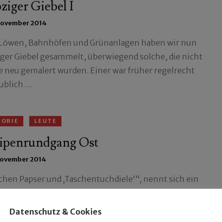
ziger Giebel I
November 2014
Löwen, Bahnhöfen und Grünanlagen haben wir nun
iger Giebel gesammelt, überwiegend solche, die nicht
e neu gemalert wurden. Einer war früher regelrecht
ublich …
TORIE
LEUTE
ipenrundgang Ost
November 2014
chen Papser und ‚Taschentuchdiele'“, nennt sich ein
en-Report, den wir Dieter Bolle verdanken. Er erschien
in der Publikation „Leipziger Osten“, wir fuhren die
Datenschutz & Cookies
n einstiger Gastlichkeit ab.