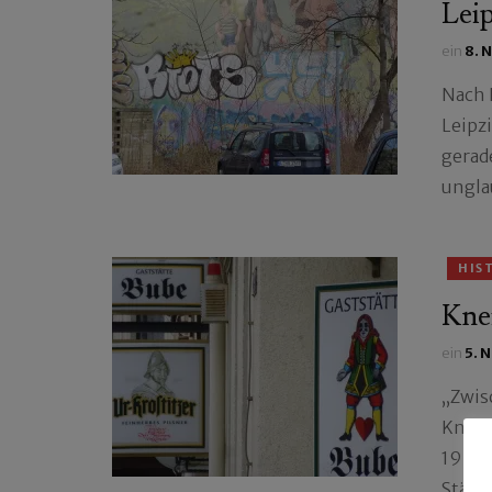
Leip
ein
8. 
Nach 
Leipz
gerad
ungla
HIS
Kne
ein
5. 
„Zwis
Kneip
1994 
Stätte