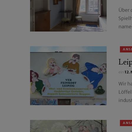
Über 
Spiel
namen
ANS
Leip
ein
12.
Wir h
Löffel
indus
ANS