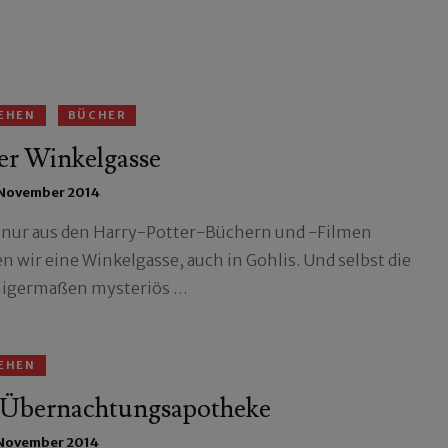
EHEN
BÜCHER
er Winkelgasse
 November 2014
 nur aus den Harry-Potter-Büchern und -Filmen
n wir eine Winkelgasse, auch in Gohlis. Und selbst die
inigermaßen mysteriös …
EHEN
 Übernachtungsapotheke
 November 2014