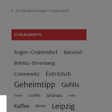
Zu Fuß durch Anger-Crottendorf
SCHLAGWORTE
Anger-Crottendorf
Bahnhof
Böhlitz-Ehrenberg
Connewitz
Eutritzsch
Geheimtipp
Gohlis
Grünau
Gose
Graffiti
Halle
Leipzig
Kaffee
Kirche