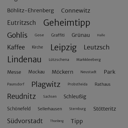
Connewitz
Böhlitz-Ehrenberg
Geheimtipp
Eutritzsch
Gohlis
Grünau
Gose
Graffiti
Halle
Leipzig
Leutzsch
Kaffee
Kirche
Lindenau
Lützschena
Markkleeberg
Möckern
Park
Messe
Mockau
Neustadt
Plagwitz
Rathaus
Paunsdorf
Probstheida
Reudnitz
Schleußig
Sachsen
Stötteritz
Schönefeld
Sellerhausen
Sternburg
Südvorstadt
Tipp
Thonberg