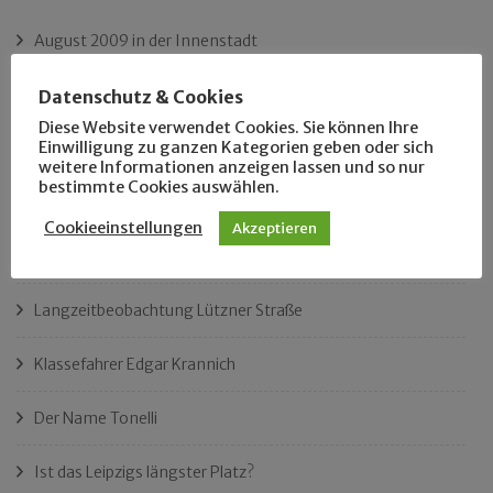
August 2009 in der Innenstadt
Frau Krause aus Markkleeberg
Datenschutz & Cookies
Diese Website verwendet Cookies. Sie können Ihre
Einwilligung zu ganzen Kategorien geben oder sich
Leipzig – Die unbekannte Freundin
weitere Informationen anzeigen lassen und so nur
bestimmte Cookies auswählen.
Kleine Runde durch …
Cookieeinstellungen
Akzeptieren
Susi warte Lämmi
Langzeitbeobachtung Lützner Straße
Klassefahrer Edgar Krannich
Der Name Tonelli
Ist das Leipzigs längster Platz?