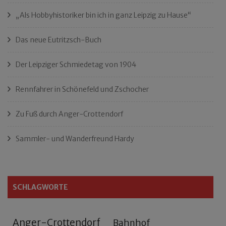
„Als Hobbyhistoriker bin ich in ganz Leipzig zu Hause“
Das neue Eutritzsch-Buch
Der Leipziger Schmiedetag von 1904
Rennfahrer in Schönefeld und Zschocher
Zu Fuß durch Anger-Crottendorf
Sammler- und Wanderfreund Hardy
SCHLAGWORTE
Anger-Crottendorf
Bahnhof