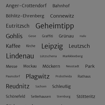
Anger-Crottendorf
Bahnhof
Connewitz
Böhlitz-Ehrenberg
Geheimtipp
Eutritzsch
Gohlis
Grünau
Gose
Graffiti
Halle
Leipzig
Leutzsch
Kaffee
Kirche
Lindenau
Lützschena
Markkleeberg
Möckern
Park
Messe
Mockau
Neustadt
Plagwitz
Rathaus
Paunsdorf
Probstheida
Reudnitz
Schleußig
Sachsen
Stötteritz
Schönefeld
Sellerhausen
Sternburg