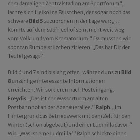
dem damaligen Zentralstadion am Sportforum“,
lachte sich Heiko ins Fäustchen, der sogar noch das
schwere
Bild 5
zuzuordnen in der Lage war: „…
könnte auf dem Südfriedhof sein, nicht weit weg
vom Völki und vom Krematorium.“ Da mussten wir
spontan Rumpelstilzchen zitieren: „Das hat Dir der
Teufel gesagt!“
Bild 6 und 7 sind bislang offen, während uns zu
Bild
8
unzählige interessante Informationen
erreichten. Wir sortieren nach Posteingang.
Freydis
: „
Das ist der Wasserturm am alten
Postbahnhof an der Adenauerallee
.“
Ralph
: „
Im
Hintergrund das Betriebswerk mit dem Zelt für den
Winter (schon abgebaut) und einer Ludmilla davor.“
Wir: „Was ist eine Ludmilla?“ Ralph schickte einen