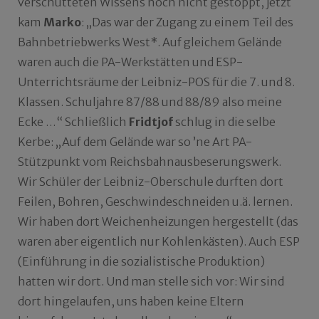
verschütteten Wissens noch nicht gestoppt, jetzt
kam
Marko
: „Das war der Zugang zu einem Teil des
Bahnbetriebwerks West*. Auf gleichem Gelände
waren auch die PA-Werkstätten und ESP-
Unterrichtsräume der Leibniz-POS für die 7. und 8.
Klassen. Schuljahre 87/88 und 88/89 also meine
Ecke …“ Schließlich
Fridtjof
schlug in die selbe
Kerbe: „
Auf dem Gelände war so ’ne Art PA-
Stützpunkt vom Reichsbahnausbeserungswerk.
Wir Schüler der Leibniz-Oberschule durften dort
Feilen, Bohren, Geschwindeschneiden u.ä. lernen.
Wir haben dort Weichenheizungen hergestellt (das
waren aber eigentlich nur Kohlenkästen). Auch ESP
(Einführung in die sozialistische Produktion)
hatten wir dort. Und man stelle sich vor: Wir sind
dort hingelaufen, uns haben keine Eltern