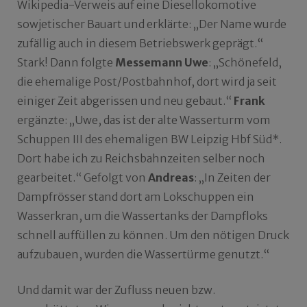
Wikipedia-Verweis auf eine Diesellokomotive
sowjetischer Bauart und erklärte: „Der Name wurde
zufällig auch in diesem Betriebswerk geprägt.“
Stark! Dann folgte
Messemann Uwe
: „Schönefeld,
die ehemalige Post/Postbahnhof, dort wird ja seit
einiger Zeit abgerissen und neu gebaut.“
Frank
ergänzte: „Uwe, das ist der alte Wasserturm vom
Schuppen III des ehemaligen BW Leipzig Hbf Süd*.
Dort habe ich zu Reichsbahnzeiten selber noch
gearbeitet.“ Gefolgt von
Andreas
: „In Zeiten der
Dampfrösser stand dort am Lokschuppen ein
Wasserkran, um die Wassertanks der Dampfloks
schnell auffüllen zu können. Um den nötigen Druck
aufzubauen, wurden die Wassertürme genutzt.“
Und damit war der Zufluss neuen bzw.