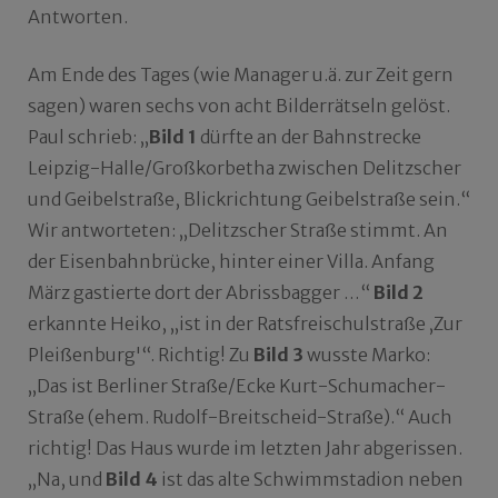
Antworten.
Am Ende des Tages (wie Manager u.ä. zur Zeit gern
sagen) waren sechs von acht Bilderrätseln gelöst.
Paul schrieb: „
Bild 1
dürfte an der Bahnstrecke
Leipzig-Halle/Großkorbetha zwischen Delitzscher
und Geibelstraße, Blickrichtung Geibelstraße sein.“
Wir antworteten: „Delitzscher Straße stimmt. An
der Eisenbahnbrücke, hinter einer Villa. Anfang
März gastierte dort der Abrissbagger …“
Bild 2
erkannte Heiko, „ist in der Ratsfreischulstraße ‚Zur
Pleißenburg'“. Richtig! Zu
Bild 3
wusste Marko:
„Das ist Berliner Straße/Ecke Kurt-Schumacher-
Straße (ehem. Rudolf-Breitscheid-Straße).“ Auch
richtig! Das Haus wurde im letzten Jahr abgerissen.
„Na, und
Bild 4
ist das alte Schwimmstadion neben