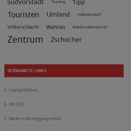
Südvorstadt
Tipp
Thonberg
Touristen
Umland
Volkmarsdorf
Wahren
Völkerschlacht
Waldstraßenviertel
Zentrum
Zschocher
VERWANDTE LINKS
Leipzig l(i)eben
MY LPZ
Blicke in die Vergangenheit