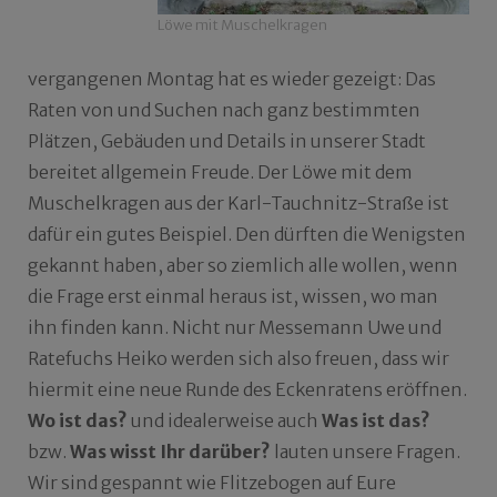
Löwe mit Muschelkragen
vergangenen Montag hat es wieder gezeigt: Das
Raten von und Suchen nach ganz bestimmten
Plätzen, Gebäuden und Details in unserer Stadt
bereitet allgemein Freude. Der Löwe mit dem
Muschelkragen aus der Karl-Tauchnitz-Straße ist
dafür ein gutes Beispiel. Den dürften die Wenigsten
gekannt haben, aber so ziemlich alle wollen, wenn
die Frage erst einmal heraus ist, wissen, wo man
ihn finden kann. Nicht nur Messemann Uwe und
Ratefuchs Heiko werden sich also freuen, dass wir
hiermit eine neue Runde des Eckenratens eröffnen.
Wo ist das?
und idealerweise auch
Was ist das?
bzw.
Was wisst Ihr darüber?
lauten unsere Fragen.
Wir sind gespannt wie Flitzebogen auf Eure