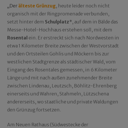
„Der
älteste Grünzug
, heute leider noch nicht
organisch mit der Ringpromenade verbunden,
setzt hinter dem
Schulplatz
*, auf dem in Bälde das
Messe-Hotel-Hochhaus erstehen soll, mit dem
Rosental
ein. Er erstreckt sich nach Nordwesten in
etwa 1 Kilometer Breite zwischen der Westvorstadt
und den Ortsteilen Gohlis und Möckern bis zur
westlichen Stadtgrenze als städtischer Wald, vom
Eingang des Rosentales gemessen, in 6 Kilometer
Länge und mit nach außen zunehmender Breite
zwischen Lindenau, Leutzsch, Böhlitz-Ehrenberg
einerseits und Wahren, Stahmeln, Lützschena
andererseits, wo staatliche und private Waldungen
den Grünzug fortsetzen.
Am Neuen Rathaus (Südwestecke der