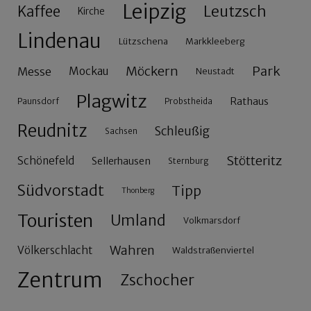
Leipzig
Leutzsch
Kaffee
Kirche
Lindenau
Lützschena
Markkleeberg
Möckern
Park
Messe
Mockau
Neustadt
Plagwitz
Rathaus
Paunsdorf
Probstheida
Reudnitz
Schleußig
Sachsen
Stötteritz
Schönefeld
Sellerhausen
Sternburg
Südvorstadt
Tipp
Thonberg
Touristen
Umland
Volkmarsdorf
Wahren
Völkerschlacht
Waldstraßenviertel
Zentrum
Zschocher