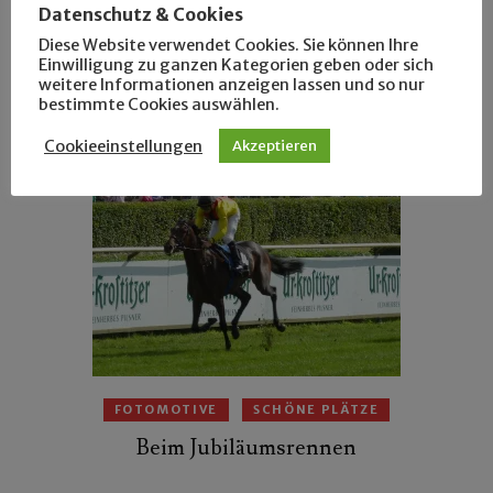
Datenschutz & Cookies
Diese Website verwendet Cookies. Sie können Ihre
FOTOMOTIVE
SCHÖNE PLÄTZE
Einwilligung zu ganzen Kategorien geben oder sich
Zu Besuch bei Rüdiger
weitere Informationen anzeigen lassen und so nur
bestimmte Cookies auswählen.
Cookieeinstellungen
Akzeptieren
FOTOMOTIVE
SCHÖNE PLÄTZE
Beim Jubiläumsrennen