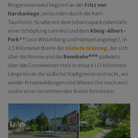
Ringpromenade) beginnt an der
Fritz von
Harckanlage
, verbunden durch die Karl-
Tauchnitz-Straße mit dem Johannapark (ebenfalls
einer Schöpfung Lennés) und dem
König-Albert-
Park
** (von Wittenberg und Hampel angelegt), in
2,5 Kilometer Breite der
nächste Grünzug
, der sich
über die Nonne und die
Rennbahn***
südwärts
über das Connewitzer Holz in etwa 6 1/2 Kilometer
Länge bis an die südliche Stadtgrenze erstreckt, wo
wieder Privatwaldungen und Wiesen ihn noch weit
und in einer zunehmenden Breite fortsetzen.