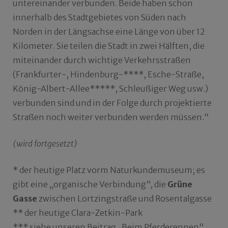
untereinander verbunden. Beide haben schon
innerhalb des Stadtgebietes von Süden nach
Norden in der Längsachse eine Länge von über 12
Kilometer. Sie teilen die Stadt in zwei Hälften, die
miteinander durch wichtige Verkehrsstraßen
(Frankfurter-, Hindenburg-****, Esche-Straße,
König-Albert-Allee*****, Schleußiger Weg usw.)
verbunden sind und in der Folge durch projektierte
Straßen noch weiter verbunden werden müssen.“
(wird fortgesetzt)
* der heutige Platz vorm Naturkundemuseum; es
gibt eine „organische Verbindung“, die
Grüne
Gasse
zwischen Lortzingstraße und Rosentalgasse
** der heutige Clara-Zetkin-Park
*** siehe unseren Beitrag „Beim Pferderennen“